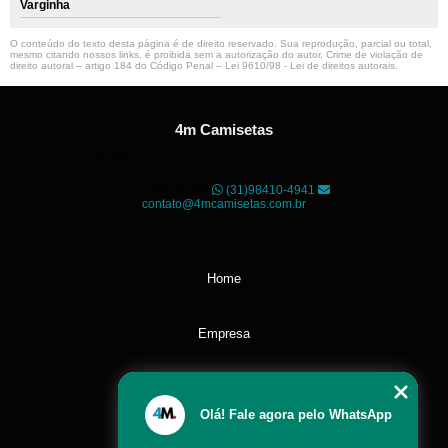
Varginha
O conteúdo do texto desta página é de direito reservado. Sua reprodução, parcial ou total,
mesmo citando nossos links, é proibida sem a autorização do autor. Crime de violação de
direito autoral – artigo 184 do Código Penal –
Lei 9610/98 - Lei de direitos autorais
.
4m Camisetas
Unidade01
Rua dos Guaranis, 3º Andar - Centro, Belo
Horizonte - MG
CEP: 30120-040
(31)98410-4941
contato@4mcamisetas.com.br
Home
Empresa
Missão
Olá! Fale agora pelo WhatsApp
Serviços