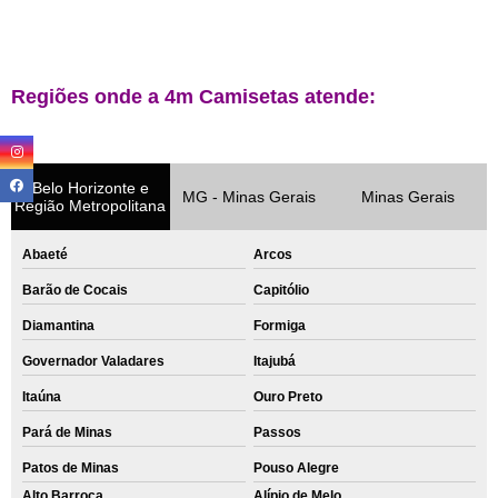
Regiões onde a 4m Camisetas atende:
Belo Horizonte e
MG - Minas Gerais
Minas Gerais
Região Metropolitana
Abaeté
Arcos
Barão de Cocais
Capitólio
Diamantina
Formiga
Governador Valadares
Itajubá
Itaúna
Ouro Preto
Pará de Minas
Passos
Patos de Minas
Pouso Alegre
Alto Barroca
Alípio de Melo