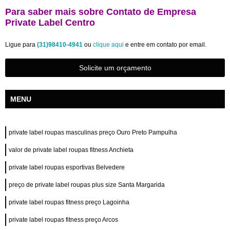
Para saber mais sobre Contato de Empresa
Private Label Centro
Ligue para
(31)98410-4941
ou
clique aqui
e entre em contato por email.
Solicite um orçamento
MENU
private label roupas masculinas preço Ouro Preto Pampulha
valor de private label roupas fitness Anchieta
private label roupas esportivas Belvedere
preço de private label roupas plus size Santa Margarida
private label roupas fitness preço Lagoinha
private label roupas fitness preço Arcos