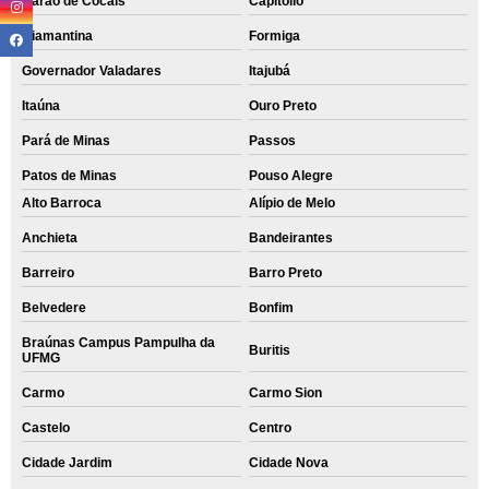
Barão de Cocais
Capitólio
Diamantina
Formiga
Governador Valadares
Itajubá
Itaúna
Ouro Preto
Pará de Minas
Passos
Patos de Minas
Pouso Alegre
Alto Barroca
Alípio de Melo
Anchieta
Bandeirantes
Barreiro
Barro Preto
Belvedere
Bonfim
Braúnas Campus Pampulha da
Buritis
UFMG
Carmo
Carmo Sion
Castelo
Centro
Cidade Jardim
Cidade Nova