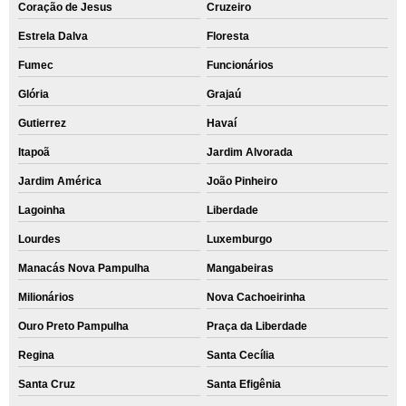
Coração de Jesus
Cruzeiro
Estrela Dalva
Floresta
Fumec
Funcionários
Glória
Grajaú
Gutierrez
Havaí
Itapoã
Jardim Alvorada
Jardim América
João Pinheiro
Lagoinha
Liberdade
Lourdes
Luxemburgo
Manacás Nova Pampulha
Mangabeiras
Milionários
Nova Cachoeirinha
Ouro Preto Pampulha
Praça da Liberdade
Regina
Santa Cecília
Santa Cruz
Santa Efigênia