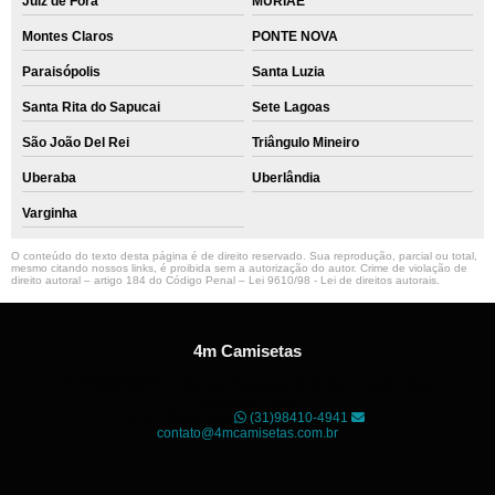
Juiz de Fora
MURIAÉ
Montes Claros
PONTE NOVA
Paraisópolis
Santa Luzia
Santa Rita do Sapucai
Sete Lagoas
São João Del Rei
Triângulo Mineiro
Uberaba
Uberlândia
Varginha
O conteúdo do texto desta página é de direito reservado. Sua reprodução, parcial ou total,
mesmo citando nossos links, é proibida sem a autorização do autor. Crime de violação de
direito autoral – artigo 184 do Código Penal –
Lei 9610/98 - Lei de direitos autorais
.
4m Camisetas
Unidade01
Rua dos Guaranis, 3º Andar - Centro, Belo
Horizonte - MG
CEP: 30120-040
(31)98410-4941
contato@4mcamisetas.com.br