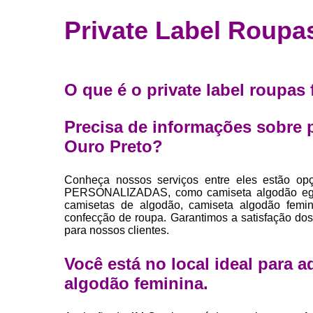
Fábrica 
Private Label Roupa
camiset
Fábrica de 
Private la
O que é o private label roupas
para roup
Private la
Precisa de informações sobre p
Sublimaç
Ouro Preto?
Conheça nossos serviços entre eles estão 
PERSONALIZADAS, como camiseta algodão egípc
camisetas de algodão, camiseta algodão femin
confecção de roupa. Garantimos a satisfação dos
para nossos clientes.
Você está no local ideal para 
algodão feminina
.