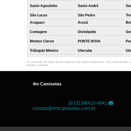
Santo Agostinho
Santo André
Sa
São Lucas
São Pedro
Tre
Araguari
Araxá
Bel
Contagem
Divinópolis
Go
Montes Claros
PONTE NOVA
Par
Triângulo Mineiro
Uberaba
Ub
O conteúdo do texto desta página é de direito reservado. Sua reprodução, pa
direitos autorais
.
4m Camisetas
Unidade01
Rua dos Guaranis, 3º Andar - Ce
Horizonte - MG
CEP: 30120-040
(31)98410-4941
contato@4mcamisetas.com.br