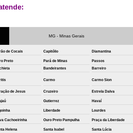
atende:
Private Label Roupas Femininas Recif
Private Label Têxtil Moda Infantil Brasília
Private Label
Private Label A
MG - Minas Gerais
Private Label Biquínis
Private 
Private Label Camisetas T-
rão de Cocais
Capitólio
Diamantina
Private Label de Camisetas
Priva
ro Preto
Pará de Minas
Passos
chieta
Bandeirantes
Barreiro
Private Label Têxtil
Sublimação C
Sublimação de Camisetas
S
itis
Carmo
Carmo Sion
Sublimação de Estampa em Ca
ração de Jesus
Cruzeiro
Estrela Dalva
Sublimação em Camisetas de Alg
ajaú
Gutierrez
Havaí
Sublimação em Tecido
S
goinha
Liberdade
Lourdes
Sublimação para Camisetas
va Cachoeirinha
Ouro Preto Pampulha
Praça da Liberdade
nta Helena
Santa Isabel
Santa Lúcia