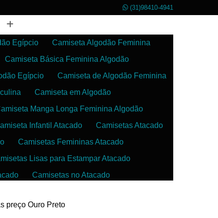
(31)98410-4941
dão Egípcio
Camiseta Algodão Feminina
Camiseta Básica Feminina Algodão
odão Egípcio
Camiseta de Algodão Feminina
culina
Camiseta em Algodão
amiseta Manga Longa Feminina Algodão
amiseta Infantil Atacado
Camisetas Atacado
do
Camisetas Femininas Atacado
misetas Lisas para Estampar Atacado
acado
Camisetas no Atacado
da
Camisetas para Estampar Atacado
as preço Ouro Preto
 Atacado
Confecção de Roupas