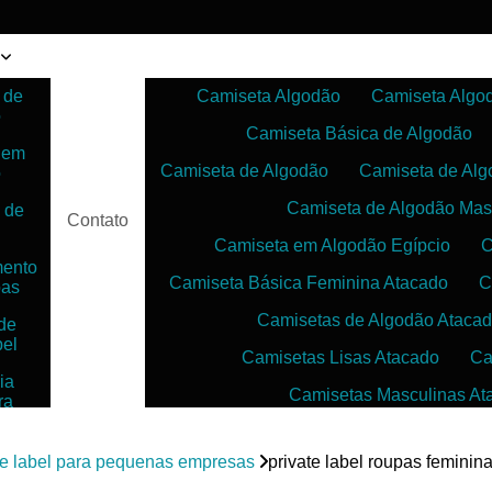
 de
Camiseta Algodão
Camiseta Algo
o
Camiseta Básica de Algodão
 em
Camiseta de Algodão
Camiseta de Alg
o
Camiseta de Algodão Mas
 de
Contato
Camiseta em Algodão Egípcio
C
mento
Camiseta Básica Feminina Atacado
C
pas
Camisetas de Algodão Ataca
de
bel
Camisetas Lisas Atacado
Ca
ia
Camisetas Masculinas At
ra
as
Camisetas no Atacado para Reven
ias
te label para pequenas empresas
private label roupas feminin
Camisetas para Sublimação