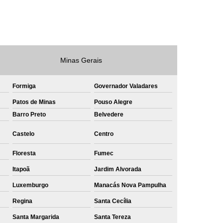
e
Private Label Roupas Masculinas Bahia
Private Label Têxtil Streetwear Rio de Janeiro
lfaiataria
Private Label Bermudas
Minas Gerais
Label Bones
Private Label Camisetas
shirt
Private Label Confecção
Formiga
Governador Valadares
te Label de Malhas
Private Label Roupas
Patos de Minas
Pouso Alegre
Barro Preto
Belvedere
amiseta
Sublimação Camiseta Algodão
ublimação de Camisetas de Algodão
Castelo
Centro
miseta
Sublimação em Camisetas
Floresta
Fumec
odão
Sublimação em Camisetas Lisas
Itapoã
Jardim Alvorada
ublimação em Tecido de Algodão
Luxemburgo
Manacás Nova Pampulha
Sublimação Total em Camisetas
Regina
Santa Cecília
Santa Margarida
Santa Tereza