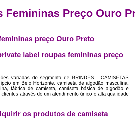
Confecção de Roupas Esportiva
de
s Femininas Preço Ouro P
a
Confecção de Roupas Personaliza
roupa
Confecção Roupas
Confecção Roupa
bel
Confecção Roupas Fitness
 femininas preço Ouro Preto
as
Desenvolvimento de Coleção de E
bels
rivate label roupas femininas preço
Desenvolvimento de Estampa Exclusiva
ão
Desenvolvimento d
Desenvolvimento 
opções variadas do segmento de BRINDES - CAMISETAS
io em Belo Horizonte, camiseta de algodão masculina,
Desenvolvimento de Es
ina, fábrica de camiseta, camiseta básica de algodão e
 clientes através de um atendimento único e alta qualidade
Desenvolvimento de Es
Desenvolvimento d
adquirir os produtos de
camiseta
Desenvolvimento de Estampas Exclus
Desenvolvimento Estampa de 