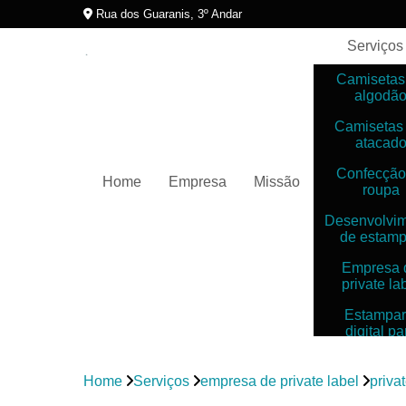
Rua dos Guaranis, 3º Andar
Serviços
Camisetas
algodã
Camisetas
atacad
Confecção
Home
Empresa
Missão
roupa
Desenvolvi
de estam
Empresa 
private la
Estampar
digital pa
camiset
Estampar
Home
Serviços
empresa de private label
priva
digitais