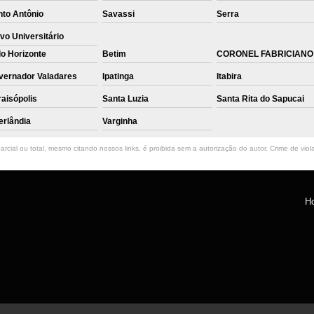
nto Antônio
Savassi
Serra
vo Universitário
o Horizonte
Betim
CORONEL FABRICIANO
vernador Valadares
Ipatinga
Itabira
aisópolis
Santa Luzia
Santa Rita do Sapucai
erlândia
Varginha
rcial ou total, mesmo citando nossos links, é proibida sem a autorização do autor. Crime de viol
H
ntro, Belo