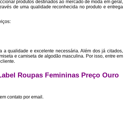
ccionar produtos destinados ao mercado de moda em geral,
Empresa Private Label
Private D
através de uma qualidade reconhecida no produto e entrega
Private Label para Pequenas Empr
iços:
Private Label Roupas Femini
Private Label Roupas Infantil
Private Label Roupas Plu
a a qualidade e excelente necessária. Além dos já citados,
Estamparia de Camiseta Femini
iseta e camiseta de algodão masculina. Por isso, entre em
Estamparia Digital de Camiset
cliente.
Estamparia Digital em Camiseta
 Label Roupas Femininas Preço Ouro
Estamparia Digital para Camisetas de Al
Estamparia em Camiseta de Algo
em contato por email.
Estamparia Impressão Digital
Estamp
Estamparia Digital Algodão
Estamparia Digital de Camiset