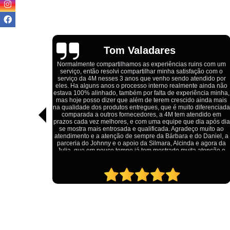
Igor Cordeiro
s com um
o com o
Estou extremamente satisfeito com o serviço da 4M Camisetas!
dido por
Eles forneceram uniformes para a minha pizzaria, e a
ainda não
qualidade das camisetas é excelente. O tecido é confortável, a
ia minha,
impressão está impecável, e o preço foi justo, especialmente
nda mais
considerando a alta qualidade do produto. Além disso, o
ferenciada
atendimento foi ágil e atencioso, desde o primeiro contato até a
ido em
entrega dos uniformes. Com certeza, recomendo a 4M
 após dia
Camisetas para quem procura uniformes de qualidade e um
uito ao
ótimo custo-benefício.
Daniel, a
agora da
tenção e