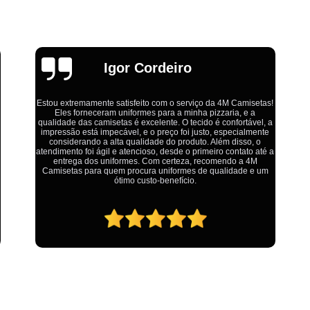
Estamparia Digital em Tecido d
Estamparia Têxtil Digital
Fabrica Cam
Fábrica Camiseta Est
Emília
Fábrica Camisetas Algodão Or
Fábrica Camisetas Estamp
Fabrica Camisetas Persona
Ótimo atendimento,todos muito educados, prestativos e que
colocam o cliente em primeiro lugar. Qualquer lugar tem
Fabrica de Camisetas Lisas
problemas,isso é fato, mas aqui na 4M tudo é resolvido com
calma e de forma que todos saem ganhando no final.
Atacado de Roupas para Revender de Fá
Fábrica Roupas Atacado
Fábrica R
Fábrica Roupas Infantil
Roup
Roupas de Fábrica Atacado
Pr
Private Label Camisetas Streetwear Goiá
Private Label Moda Fitness Mato Gros
Private Label para Roupa Minas Gerais