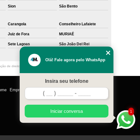
Sion
São Bento
Carangola
Conselheiro Lafaiete
Juiz de Fora
MURIAÉ
Sete Lagoas
São João Del Rei
Olá! Fale agora pelo WhatsApp
ação de direito autoral – artigo 184 do Código Penal –
Lei 9610/98 - Lei de
Insira seu telefone
ome
Empresa
Missão
Serviços
Contato
Mapa do site
Iniciar conversa
1