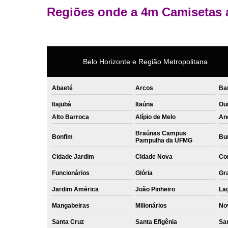
Regiões onde a 4m Camisetas 
Belo Horizonte e Região Metropolitana
Abaeté
Arcos
Ba
Itajubá
Itaúna
Ou
Alto Barroca
Alípio de Melo
An
Braúnas Campus
Bonfim
Bur
Pampulha da UFMG
Cidade Jardim
Cidade Nova
Co
Funcionários
Glória
Gr
Jardim América
João Pinheiro
La
Mangabeiras
Milionários
No
Santa Cruz
Santa Efigênia
Sa