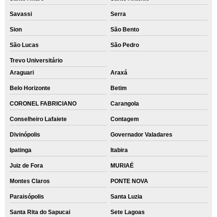
Savassi
Serra
Sion
São Bento
São Lucas
São Pedro
Trevo Universitário
Araguari
Araxá
Belo Horizonte
Betim
CORONEL FABRICIANO
Carangola
Conselheiro Lafaiete
Contagem
Divinópolis
Governador Valadares
Ipatinga
Itabira
Juiz de Fora
MURIAÉ
Montes Claros
PONTE NOVA
Paraisópolis
Santa Luzia
Santa Rita do Sapucai
Sete Lagoas