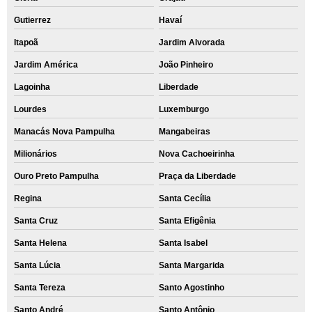
Gutierrez
Havaí
Itapoã
Jardim Alvorada
Jardim América
João Pinheiro
Lagoinha
Liberdade
Lourdes
Luxemburgo
Manacás Nova Pampulha
Mangabeiras
Milionários
Nova Cachoeirinha
Ouro Preto Pampulha
Praça da Liberdade
Regina
Santa Cecília
Santa Cruz
Santa Efigênia
Santa Helena
Santa Isabel
Santa Lúcia
Santa Margarida
Santa Tereza
Santo Agostinho
Santo André
Santo Antônio