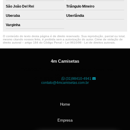
São João Del Rei
Triângulo Mineiro
Uberaba
Uberlândia
Varginha
O conteúdo do texto desta página é de direito reservado. Sua reprodução, parcial ou total,
mesmo citando nossos links, é proibida sem a autorização do autor. Crime de violação de
direito autoral – artigo 184 do Código Penal –
Lei 9610/98 - Lei de direitos autorais
.
4m Camisetas
Unidade01
Rua dos Guaranis, 3º Andar - Centro, Belo
Horizonte - MG
CEP: 30120-040
(31)98410-4941
contato@4mcamisetas.com.br
Home
Empresa