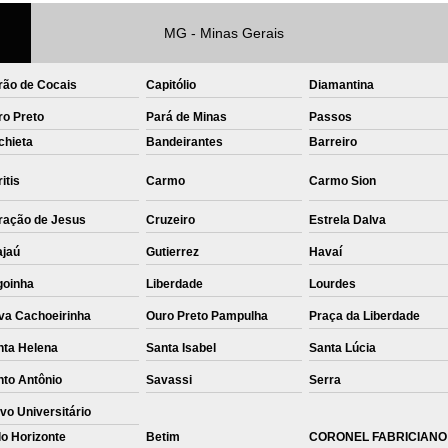
Private Label Roupas Femininas Recif
MG - Minas Gerais
Private Label Têxtil Moda Infantil Brasília
rão de Cocais
Capitólio
Diamantina
Private Label
Private Label A
ro Preto
Pará de Minas
Passos
Private Label Biquínis
Private 
chieta
Bandeirantes
Barreiro
Private Label Camisetas T-
itis
Carmo
Carmo Sion
Private Label de Camisetas
Priva
ração de Jesus
Cruzeiro
Estrela Dalva
Private Label Têxtil
Sublimação C
ajaú
Gutierrez
Havaí
Sublimação de Camisetas
S
goinha
Liberdade
Lourdes
Sublimação de Estampa em Ca
va Cachoeirinha
Ouro Preto Pampulha
Praça da Liberdade
Sublimação em Camisetas de Alg
nta Helena
Santa Isabel
Santa Lúcia
Sublimação em Tecido
S
nto Antônio
Savassi
Serra
Sublimação para Camisetas
vo Universitário
o Horizonte
Betim
CORONEL FABRICIANO