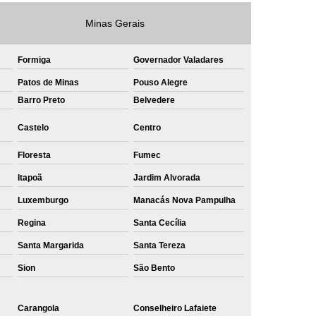
e
Private Label Roupas Masculinas Bahia
Minas Gerais
Private Label Têxtil Streetwear Rio de Janeiro
Formiga
Governador Valadares
lfaiataria
Private Label Bermudas
Patos de Minas
Pouso Alegre
Label Bones
Private Label Camisetas
Barro Preto
Belvedere
shirt
Private Label Confecção
Castelo
Centro
te Label de Malhas
Private Label Roupas
Floresta
Fumec
amiseta
Sublimação Camiseta Algodão
Itapoã
Jardim Alvorada
ublimação de Camisetas de Algodão
Luxemburgo
Manacás Nova Pampulha
miseta
Sublimação em Camisetas
Regina
Santa Cecília
odão
Sublimação em Camisetas Lisas
Santa Margarida
Santa Tereza
ublimação em Tecido de Algodão
Sion
São Bento
Sublimação Total em Camisetas
Carangola
Conselheiro Lafaiete