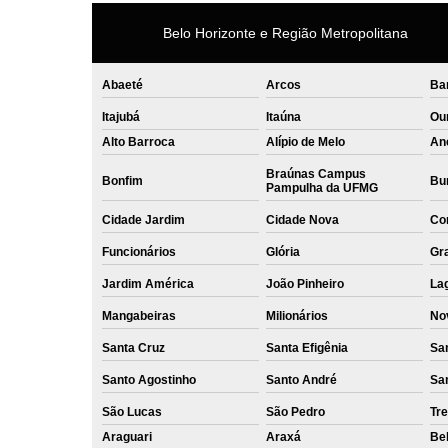
Belo Horizonte e Região Metropolitana
Abaeté
Arcos
Ba
Itajubá
Itaúna
Ou
Alto Barroca
Alípio de Melo
An
Braúnas Campus
Bonfim
Bur
Pampulha da UFMG
Cidade Jardim
Cidade Nova
Co
Funcionários
Glória
Gr
Jardim América
João Pinheiro
La
Mangabeiras
Milionários
No
Santa Cruz
Santa Efigênia
Sa
Santo Agostinho
Santo André
Sa
São Lucas
São Pedro
Tre
Araguari
Araxá
Bel