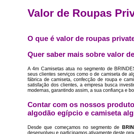
Fábrica 
Valor de Roupas Pri
camiset
Fábrica de 
Private la
O que é valor de roupas privat
para roup
Private la
Quer saber mais sobre valor de
Sublimaç
A 4m Camisetas atua no segmento de BRINDE
seus clientes serviços como o de camiseta de al
fábrica de camiseta, confecção de roupa e cam
satisfação dos clientes, a empresa busca invest
modernas, garantindo assim, a sua confiança e b
Contar com os nossos produto
algodão egípcio e camiseta al
Desde que começamos no segmento de
BRI
desenvolveu e participamos ativamente deste pro