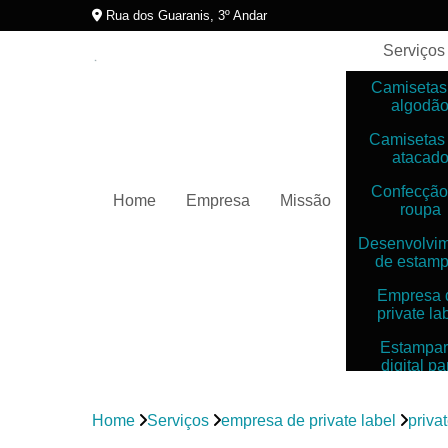
Rua dos Guaranis, 3º Andar
Serviços
Camisetas
algodã
Camisetas
atacad
Confecção
Home
Empresa
Missão
roupa
Desenvolvi
de estam
Empresa 
private la
Estampar
digital pa
camiset
Estampar
Home
Serviços
empresa de private label
priva
digitais