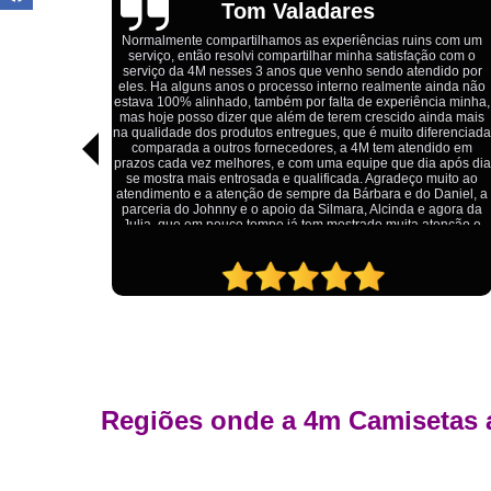
Igor Cordeiro
s com um
o com o
Estou extremamente satisfeito com o serviço da 4M Camisetas!
dido por
Eles forneceram uniformes para a minha pizzaria, e a
ainda não
qualidade das camisetas é excelente. O tecido é confortável, a
ia minha,
impressão está impecável, e o preço foi justo, especialmente
nda mais
considerando a alta qualidade do produto. Além disso, o
ferenciada
atendimento foi ágil e atencioso, desde o primeiro contato até a
ido em
entrega dos uniformes. Com certeza, recomendo a 4M
 após dia
Camisetas para quem procura uniformes de qualidade e um
uito ao
ótimo custo-benefício.
Daniel, a
agora da
tenção e
Regiões onde a 4m Camisetas 