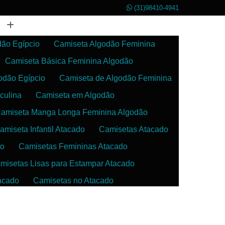
(31)98410-4941
dão Egípcio
Camiseta Algodão Feminina
Camiseta Básica Feminina Algodão
odão Egípcio
Camiseta de Algodão Feminina
culina
Camiseta em Algodão
amiseta Manga Longa Feminina Algodão
amiseta Infantil Atacado
Camisetas Atacado
do
Camisetas Femininas Atacado
misetas Lisas para Estampar Atacado
acado
Camisetas no Atacado
da
Camisetas para Estampar Atacado
 Atacado
Confecção de Roupas