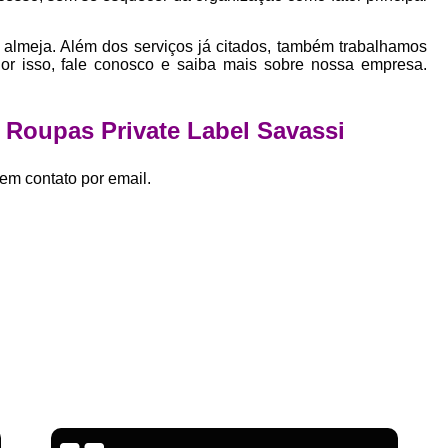
Empresa Private Label
Private D
Private Label para Pequenas Empr
almeja. Além dos serviços já citados, também trabalhamos
Por isso, fale conosco e saiba mais sobre nossa empresa.
Private Label Roupas Femini
Private Label Roupas Infantil
e Roupas Private Label Savassi
Private Label Roupas Plu
Estamparia de Camiseta Femini
em contato por email.
Estamparia Digital de Camiset
Estamparia Digital em Camiseta
Estamparia Digital para Camisetas de Al
Estamparia em Camiseta de Algo
Estamparia Impressão Digital
Estamp
Estamparia Digital Algodão
Estamparia Digital de Camiset