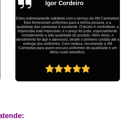
Estamparia Digital em Tecido d
Emília
Estamparia Têxtil Digital
Fabrica Cam
Fábrica Camiseta Est
Ótimo atendimento,todos muito educados, prestativos e que
Fábrica Camisetas Algodão Or
colocam o cliente em primeiro lugar. Qualquer lugar tem
problemas,isso é fato, mas aqui na 4M tudo é resolvido com
Fábrica Camisetas Estamp
calma e de forma que todos saem ganhando no final.
Fabrica Camisetas Persona
Fabrica de Camisetas Lisas
Atacado de Roupas para Revender de Fá
Fábrica Roupas Atacado
Fábrica R
Fábrica Roupas Infantil
Roup
Roupas de Fábrica Atacado
Pr
Private Label Camisetas Streetwear Goiá
atende:
Private Label Moda Fitness Mato Gros
Private Label para Roupa Minas Gerais