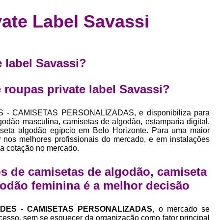
Confecção de Roupas Esportiva
de
vate Label Savassi
a
Confecção de Roupas Personaliza
roupa
Confecção Roupas
Confecção Roupa
bel
Confecção Roupas Fitness
e label Savassi?
as
Desenvolvimento de Coleção de E
bels
 roupas private label Savassi?
Desenvolvimento de Estampa Exclusiva
ão
Desenvolvimento d
S - CAMISETAS PERSONALIZADAS, e disponibiliza para
godão masculina, camisetas de algodão, estamparia digital,
Desenvolvimento 
iseta algodão egípcio em Belo Horizonte. Para uma maior
ir nos melhores profissionais do mercado, e em instalações
Desenvolvimento de Es
oa cotação no mercado.
Desenvolvimento de Es
s de camisetas de algodão, camiseta
Desenvolvimento d
godão feminina é a melhor decisão
Desenvolvimento de Estampas Exclus
Desenvolvimento Estampa de 
NDES - CAMISETAS PERSONALIZADAS
, o mercado se
cesso, sem se esquecer da organização como fator principal