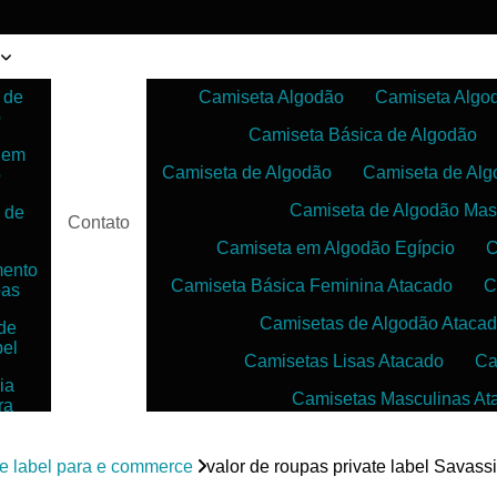
 de
Camiseta Algodão
Camiseta Algo
o
Camiseta Básica de Algodão
 em
Camiseta de Algodão
Camiseta de Alg
o
Camiseta de Algodão Mas
 de
Contato
Camiseta em Algodão Egípcio
C
mento
Camiseta Básica Feminina Atacado
C
pas
Camisetas de Algodão Ataca
de
bel
Camisetas Lisas Atacado
Ca
ia
Camisetas Masculinas At
ra
as
Camisetas no Atacado para Reven
ias
te label para e commerce
valor de roupas private label Savassi
Camisetas para Sublimação