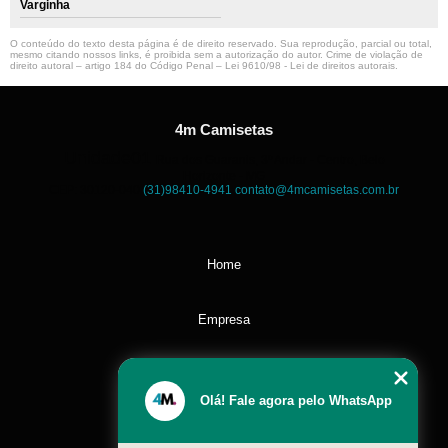
Varginha
O conteúdo do texto desta página é de direito reservado. Sua reprodução, parcial ou total,
mesmo citando nossos links, é proibida sem a autorização do autor. Crime de violação de
direito autoral – artigo 184 do Código Penal –
Lei 9610/98 - Lei de direitos autorais
.
4m Camisetas
Unidade01
Rua dos Guaranis, 3º Andar - Centro, Belo
Horizonte - MG
CEP: 30120-040
(31)98410-4941
contato@4mcamisetas.com.br
Home
Empresa
Missão
Olá! Fale agora pelo WhatsApp
Serviços