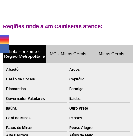
Regiões onde a 4m Camisetas atende:
Belo Horizonte e
MG - Minas Gerais
Minas Gerais
Região Metropolitana
Abaeté
Arcos
Barão de Cocais
Capitólio
Diamantina
Formiga
Governador Valadares
Itajubá
Itaúna
Ouro Preto
Pará de Minas
Passos
Patos de Minas
Pouso Alegre
Alto Barroca
Alípio de Melo