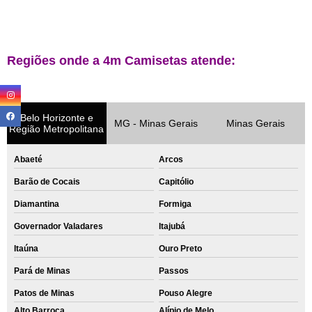
Regiões onde a 4m Camisetas atende:
Belo Horizonte e
MG - Minas Gerais
Minas Gerais
Região Metropolitana
Abaeté
Arcos
Barão de Cocais
Capitólio
Diamantina
Formiga
Governador Valadares
Itajubá
Itaúna
Ouro Preto
Pará de Minas
Passos
Patos de Minas
Pouso Alegre
Alto Barroca
Alípio de Melo