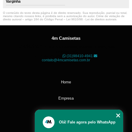
Varginha
O conteúdo do texto desta página é de direito reservado. Sua reprodução, parcial ou total,
mesmo citando nossos links, é proibida sem a autorização do autor. Crime de violação de
direito autoral – artigo 184 do Código Penal –
Lei 9610/98 - Lei de direitos autorais
.
4m Camisetas
Unidade01
Rua dos Guaranis, 3º Andar - Centro, Belo
Horizonte - MG
CEP: 30120-040
(31)98410-4941
contato@4mcamisetas.com.br
Home
Empresa
Missão
Olá! Fale agora pelo WhatsApp
Serviços