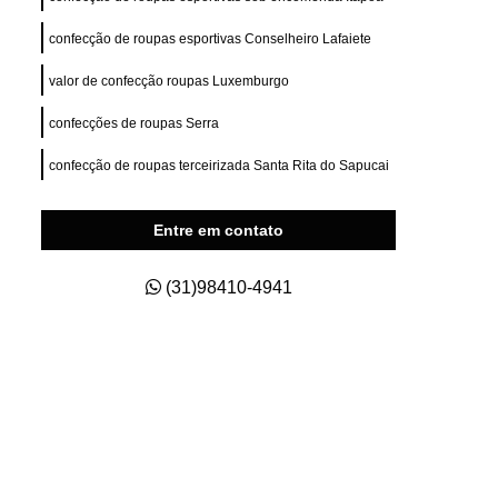
ry Fit
Private Label para e Commerce
confecção de roupas esportivas Conselheiro Lafaiete
esas
Private Label Roupas Esportivas
valor de confecção roupas Luxemburgo
nas
Private Label Roupas Fitness
Private Label Roupas Masculinas
confecções de roupas Serra
s Size
Roupas Private Label
confecção de roupas terceirizada Santa Rita do Sapucai
na
Estamparia de Camisetas Digital
Entre em contato
a
Estamparia Digital em Camiseta
s
Estamparia Digital para Camiseta
(31)98410-4941
godão
Estamparia e Impressão em Camiseta
dão
Estamparia em Tecido de Algodão
aria Sublimação Digital
Estamparia Digital
Estamparia Digital Camisetas
as
Estamparia Digital em Algodão