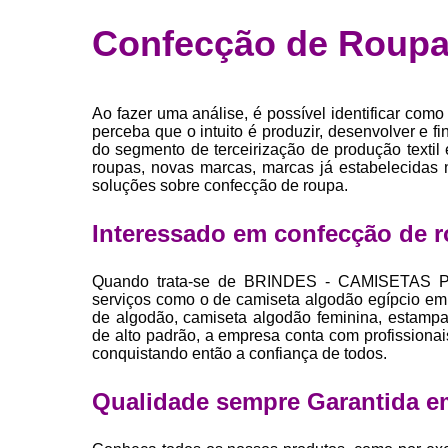
Fábrica 
Confecção de Roupa
camiset
Fábrica de 
Private la
Ao fazer uma análise, é possível identificar co
para roup
perceba que o intuito é produzir, desenvolver e f
do segmento de terceirização de produção textil 
Private la
roupas, novas marcas, marcas já estabelecidas 
soluções sobre confecção de roupa.
Sublimaç
Interessado em confecção de 
Quando trata-se de BRINDES - CAMISETAS P
serviços como o de camiseta algodão egípcio em
de algodão, camiseta algodão feminina, estampari
de alto padrão, a empresa conta com profissiona
conquistando então a confiança de todos.
Qualidade sempre Garantida e