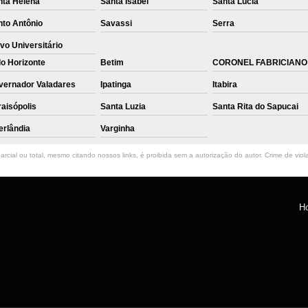
nta Helena
Santa Isabel
Santa Lúcia
nto Antônio
Savassi
Serra
vo Universitário
o Horizonte
Betim
CORONEL FABRICIANO
vernador Valadares
Ipatinga
Itabira
aisópolis
Santa Luzia
Santa Rita do Sapucai
erlândia
Varginha
rcial ou total, mesmo citando nossos links, é proibida sem a autorização do autor. Crime de viol
H
ntro, Belo