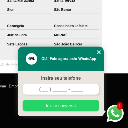
Santa Margarida
Santa Tereza
Sion
São Bento
Carangola
Conselheiro Lafaiete
Juiz de Fora
MURIAÉ
Sete Lagoas
São João Del Rei
Olá! Fale agora pelo WhatsApp
ação de direito autoral – artigo 184 do Código Penal –
Lei 9610/98 - Lei de
Insira seu telefone
ome
Empresa
Missão
Serviços
Contato
Mapa do site
Iniciar conversa
1