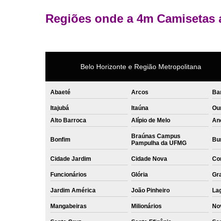
Regiões onde a 4m Camisetas 
Belo Horizonte e Região Metropolitana
Abaeté
Arcos
Ba
Itajubá
Itaúna
Ou
Alto Barroca
Alípio de Melo
An
Braúnas Campus
Bonfim
Bur
Pampulha da UFMG
Cidade Jardim
Cidade Nova
Co
Funcionários
Glória
Gr
Jardim América
João Pinheiro
La
Mangabeiras
Milionários
No