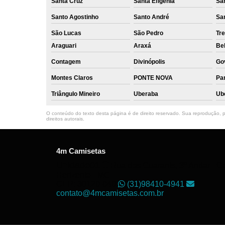
Santa Cruz
Santa Efigênia
Sa
Santo Agostinho
Santo André
Sa
São Lucas
São Pedro
Tre
Araguari
Araxá
Bel
Contagem
Divinópolis
Go
Montes Claros
PONTE NOVA
Par
Triângulo Mineiro
Uberaba
Ub
O conteúdo do texto desta página é de direito reservado. Sua reprodução, pa
direitos autorais
.
4m Camisetas
Unidade01
Rua dos Guaranis, 3º Andar - Ce
Horizonte - MG
CEP: 30120-040
(31)98410-4941
contato@4mcamisetas.com.br