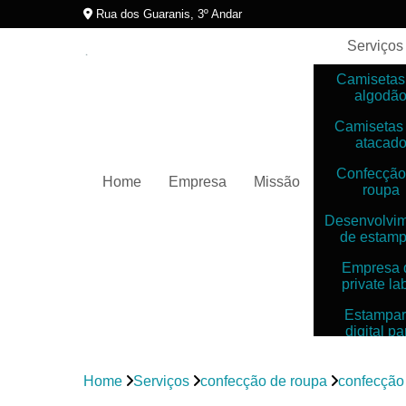
Rua dos Guaranis, 3º Andar
Serviços
Camisetas
algodã
Camisetas
atacad
Confecção
Home
Empresa
Missão
roupa
Desenvolvi
de estam
Empresa 
private la
Estampar
digital pa
camiset
Estampar
Home
Serviços
confecção de roupa
confecção
digitais