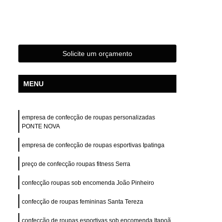
s
Confecção de Roupas Femininas
das
Confecção de Roupas Terceirizada
s Esportivas
Confecção Roupas Femininas
Solicite um orçamento
Fabrica e Confecção de Roupas
stampas
Desenvolvimento de Estampa
MENU
Desenvolvimento de Estampa para Camisas
e Estampa para Camisetas
empresa de confecção de roupas personalizadas
de Estampa para Roupas
PONTE NOVA
tampa para Roupas Femininas
empresa de confecção de roupas esportivas Ipatinga
tampa para Roupas Masculinas
preço de confecção roupas fitness Serra
e Estampa Personalizada
confecção roupas sob encomenda João Pinheiro
ivas
Desenvolvimento Estampa Camiseta
confecção de roupas femininas Santa Tereza
Camiseta
Confecção Private Label
confecção de roupas esportivas sob encomenda Itapoã