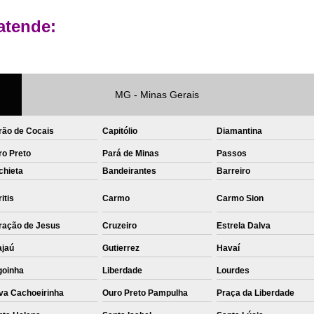
Private Label Roupas Femininas Recif
atende:
Private Label Têxtil Moda Infantil Brasília
Private Label
Private Label A
Private Label Biquínis
Private 
MG - Minas Gerais
Private Label Camisetas T-
rão de Cocais
Capitólio
Diamantina
Private Label de Camisetas
Priva
ro Preto
Pará de Minas
Passos
Private Label Têxtil
Sublimação C
chieta
Bandeirantes
Barreiro
Sublimação de Camisetas
S
itis
Carmo
Carmo Sion
Sublimação de Estampa em Ca
ração de Jesus
Cruzeiro
Estrela Dalva
Sublimação em Camisetas de Alg
ajaú
Gutierrez
Havaí
Sublimação em Tecido
S
goinha
Liberdade
Lourdes
Sublimação para Camisetas
va Cachoeirinha
Ouro Preto Pampulha
Praça da Liberdade