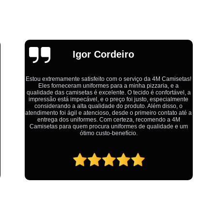
Estamparia Digital em Tecido d
Estamparia Têxtil Digital
Fabrica Cam
Fábrica Camiseta Est
Fábrica Camisetas Algodão Or
Emília
Fábrica Camisetas Estamp
s!
Fabrica Camisetas Persona
 a
Ótimo atendimento,todos muito educados, prestativos e que
Fabrica de Camisetas Lisas
e
colocam o cliente em primeiro lugar. Qualquer lugar tem
problemas,isso é fato, mas aqui na 4M tudo é resolvido com
 a
Atacado de Roupas para Revender de Fá
calma e de forma que todos saem ganhando no final.
m
Fábrica Roupas Atacado
Fábrica R
Fábrica Roupas Infantil
Roup
Roupas de Fábrica Atacado
Pr
Private Label Camisetas Streetwear Goiá
Private Label Moda Fitness Mato Gros
Private Label para Roupa Minas Gerais