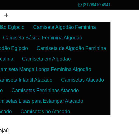
(31)98410-4941
dão Egípcio
Camiseta Algodão Feminina
Camiseta Básica Feminina Algodão
odão Egípcio
Camiseta de Algodão Feminina
culina
Camiseta em Algodão
amiseta Manga Longa Feminina Algodão
amiseta Infantil Atacado
Camisetas Atacado
do
Camisetas Femininas Atacado
misetas Lisas para Estampar Atacado
acado
Camisetas no Atacado
da
Camisetas para Estampar Atacado
ajaú
 Atacado
Confecção de Roupas