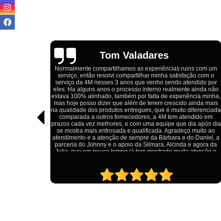
Igor Cordeiro
ns com um
ção com o
Estou extremamente satisfeito com o serviço da 4M Camiseta
ndido por
Eles forneceram uniformes para a minha pizzaria, e a
 ainda não
qualidade das camisetas é excelente. O tecido é confortável,
ncia minha,
impressão está impecável, e o preço foi justo, especialment
ainda mais
considerando a alta qualidade do produto. Além disso, o
iferenciada
atendimento foi ágil e atencioso, desde o primeiro contato até
ndido em
entrega dos uniformes. Com certeza, recomendo a 4M
ia após dia
Camisetas para quem procura uniformes de qualidade e u
 muito ao
ótimo custo-benefício.
o Daniel, a
e agora da
 atenção e