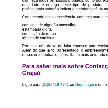
Conheça todos os nossos produtos, como por exe
qualidade e entrega deste tipo de produto, c
profissionais saberão indicar e atender você da m
Conhecendo nossa excelência, conheça outros tr
camiseta de algodão masculina
estamparia digital
confecção de roupa
fábrica de camiseta
Por isso, não deixe de falar conosco para escl
Além do que já foi apresentado, o empreendime
roupa, entre outras opções. Saiba mais entrando 
Para saber mais sobre Confe
Grajaú
Ligue para
(31)98410-4941
ou
clique aqui
e entre 