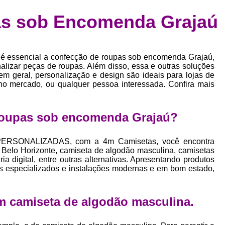
Confecção de Roupas Esportiva
de
s sob Encomenda Grajaú
a
Confecção de Roupas Personaliza
roupa
Confecção Roupas
Confecção Roupa
bel
mo é essencial a confecção de roupas sob encomenda Grajaú,
Confecção Roupas Fitness
as
inalizar peças de roupas. Além disso, essa e outras soluções
em geral, personalização e design são ideais para lojas de
Desenvolvimento de Coleção de E
bels
no mercado, ou qualquer pessoa interessada. Confira mais
Desenvolvimento de Estampa Exclusiva
ão
Desenvolvimento d
roupas sob encomenda Grajaú?
Desenvolvimento 
ERSONALIZADAS, com a 4m Camisetas, você encontra
Desenvolvimento de Es
 Belo Horizonte, camiseta de algodão masculina, camisetas
a digital, entre outras alternativas. Apresentando produtos
Desenvolvimento de Es
is especializados e instalações modernas e em bom estado,
Desenvolvimento d
Desenvolvimento de Estampas Exclus
m camiseta de algodão masculina.
Desenvolvimento Estampa de 