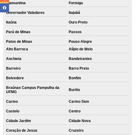
Diamantina
Formiga
Governador Valadares
Itajubá
Itaúna
Ouro Preto
Pará de Minas
Passos
Patos de Minas
Pouso Alegre
Alto Barroca
Alípio de Melo
Anchieta
Bandeirantes
Barreiro
Barro Preto
Belvedere
Bonfim
Braúnas Campus Pampulha da
Buritis
UFMG
Carmo
Carmo Sion
Castelo
Centro
Cidade Jardim
Cidade Nova
Coração de Jesus
Cruzeiro