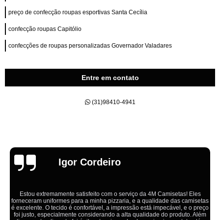
preço de confecção roupas esportivas Santa Cecília
confecção roupas Capitólio
confecções de roupas personalizadas Governador Valadares
Entre em contato
(31)98410-4941
Emília
Ótimo atendimento,todos muito educados, prestativos e que colocam o
cliente em primeiro lugar. Qualquer lugar tem problemas,isso é fato, mas
aqui na 4M tudo é resolvido com calma e de forma que todos saem