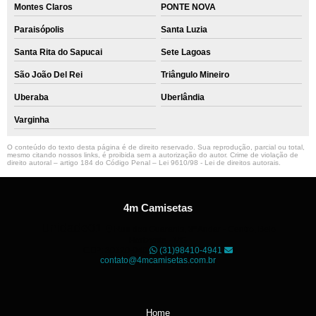
Montes Claros
PONTE NOVA
Paraisópolis
Santa Luzia
Santa Rita do Sapucai
Sete Lagoas
São João Del Rei
Triângulo Mineiro
Uberaba
Uberlândia
Varginha
O conteúdo do texto desta página é de direito reservado. Sua reprodução, parcial ou total,
mesmo citando nossos links, é proibida sem a autorização do autor. Crime de violação de
direito autoral – artigo 184 do Código Penal –
Lei 9610/98 - Lei de direitos autorais
.
4m Camisetas
Unidade01
Rua dos Guaranis, 3º Andar - Centro, Belo
Horizonte - MG
CEP: 30120-040
(31)98410-4941
contato@4mcamisetas.com.br
Home