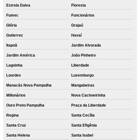
Estrela Dalva
Floresta
Fumec
Funcionários
Glória
Grajaú
Gutierrez
Havaí
Itapoã
Jardim Alvorada
Jardim América
João Pinheiro
Lagoinha
Liberdade
Lourdes
Luxemburgo
Manacás Nova Pampulha
Mangabeiras
Milionários
Nova Cachoeirinha
Ouro Preto Pampulha
Praça da Liberdade
Regina
Santa Cecília
Santa Cruz
Santa Efigênia
Santa Helena
Santa Isabel