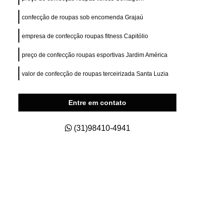
ry Fit
Private Label para e Commerce
confecção de roupas sob encomenda Grajaú
esas
Private Label Roupas Esportivas
empresa de confecção roupas fitness Capitólio
nas
Private Label Roupas Fitness
Private Label Roupas Masculinas
preço de confecção roupas esportivas Jardim América
s Size
Roupas Private Label
valor de confecção de roupas terceirizada Santa Luzia
na
Estamparia de Camisetas Digital
Entre em contato
a
Estamparia Digital em Camiseta
s
Estamparia Digital para Camiseta
(31)98410-4941
godão
Estamparia e Impressão em Camiseta
dão
Estamparia em Tecido de Algodão
aria Sublimação Digital
Estamparia Digital
Estamparia Digital Camisetas
as
Estamparia Digital em Algodão