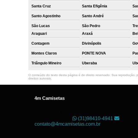
Santa Cruz
Santa Efigênia
Sa
Santo Agostinho
Santo André
Sa
São Lucas
São Pedro
Tre
Araguari
Araxá
Bel
Contagem
Divinópolis
Go
Montes Claros
PONTE NOVA
Par
Triângulo Mineiro
Uberaba
Ub
O conteúdo do texto desta página é de direito reservado. Sua reprodução, pa
direitos autorais
.
4m Camisetas
Unidade01
Rua dos Guaranis, 3º Andar - Ce
Horizonte - MG
CEP: 30120-040
(31)98410-4941
contato@4mcamisetas.com.br