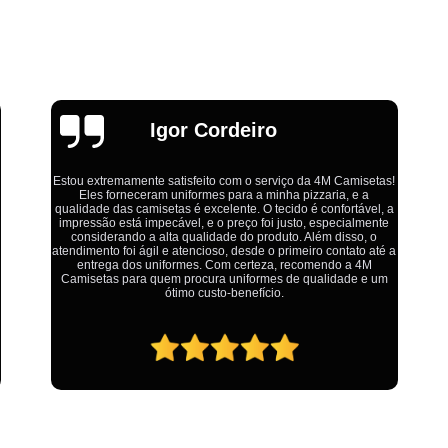
Estamparia Digital em Tecido d
Estamparia Têxtil Digital
Fabrica Cam
Fábrica Camiseta Est
Fábrica Camisetas Algodão Or
Emília
Fábrica Camisetas Estamp
Fabrica Camisetas Persona
s!
Fabrica de Camisetas Lisas
 a
Ótimo atendimento,todos muito educados, prestativos e que
e
colocam o cliente em primeiro lugar. Qualquer lugar tem
Atacado de Roupas para Revender de Fá
problemas,isso é fato, mas aqui na 4M tudo é resolvido com
 a
calma e de forma que todos saem ganhando no final.
Fábrica Roupas Atacado
Fábrica R
m
Fábrica Roupas Infantil
Roup
Roupas de Fábrica Atacado
Pr
Private Label Camisetas Streetwear Goiá
Private Label Moda Fitness Mato Gros
Private Label para Roupa Minas Gerais