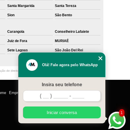
Santa Margarida
Santa Tereza
Sion
São Bento
Carangola
Conselheiro Lafaiete
Juiz de Fora
MURIAÉ
Sete Lagoas
São João Del Rei
Olá! Fale agora pelo WhatsApp
ação de direito autoral – artigo 184 do Código Penal –
Lei 9610/98 - Lei de
Insira seu telefone
ome
Empresa
Missão
Serviços
Contato
Mapa do site
Iniciar conversa
1