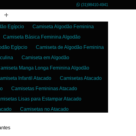
(31)98410-4941
dão Egípcio
Camiseta Algodão Feminina
Camiseta Básica Feminina Algodão
odão Egípcio
Camiseta de Algodão Feminina
culina
Camiseta em Algodão
amiseta Manga Longa Feminina Algodão
amiseta Infantil Atacado
Camisetas Atacado
do
Camisetas Femininas Atacado
misetas Lisas para Estampar Atacado
acado
Camisetas no Atacado
da
Camisetas para Estampar Atacado
antes
 Atacado
Confecção de Roupas