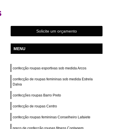
s
Confecção de Roupas Femininas
s
das
Confecção de Roupas Terceirizada
s Esportivas
Confecção Roupas Femininas
Solicite um orçamento
Fabrica e Confecção de Roupas
stampas
Desenvolvimento de Estampa
MENU
Desenvolvimento de Estampa para Camisas
e Estampa para Camisetas
confecção roupas esportivas sob medida Arcos
de Estampa para Roupas
confecção de roupas femininas sob medida Estrela
tampa para Roupas Femininas
Dalva
tampa para Roupas Masculinas
confecções roupas Barro Preto
e Estampa Personalizada
confecção de roupas Centro
ivas
Desenvolvimento Estampa Camiseta
confecção roupas femininas Conselheiro Lafaiete
Camiseta
Confecção Private Label
preço de confecção roupas fitness Contagem