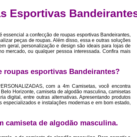
Confecção de Roupas Esportiva
de
s Esportivas Bandeirante
a
Confecção de Roupas Personaliza
roupa
Confecção Roupas
Confecção Roupa
bel
 é essencial a confecção de roupas esportivas Bandeirantes,
Confecção Roupas Fitness
as
inalizar peças de roupas. Além disso, essa e outras soluções
em geral, personalização e design são ideais para lojas de
Desenvolvimento de Coleção de E
bels
no mercado, ou qualquer pessoa interessada. Confira mais
Desenvolvimento de Estampa Exclusiva
ão
Desenvolvimento d
 roupas esportivas Bandeirantes?
Desenvolvimento 
ERSONALIZADAS, com a 4m Camisetas, você encontra
Desenvolvimento de Es
 Belo Horizonte, camiseta de algodão masculina, camisetas
a digital, entre outras alternativas. Apresentando produtos
Desenvolvimento de Es
is especializados e instalações modernas e em bom estado,
Desenvolvimento d
Desenvolvimento de Estampas Exclus
m camiseta de algodão masculina.
Desenvolvimento Estampa de 