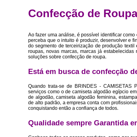
Fábrica 
Confecção de Roupa
camiset
Fábrica de 
Private la
Ao fazer uma análise, é possível identificar como
para roup
perceba que o intuito é produzir, desenvolver e f
do segmento de terceirização de produção textil 
Private la
roupas, novas marcas, marcas já estabelecidas 
soluções sobre confecção de roupa.
Sublimaç
Está em busca de confecção de
Quando trata-se de BRINDES - CAMISETAS P
serviços como o de camiseta algodão egípcio em
de algodão, camiseta algodão feminina, estampari
de alto padrão, a empresa conta com profissiona
conquistando então a confiança de todos.
Qualidade sempre Garantida e