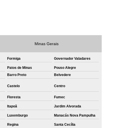
e
Private Label Roupas Masculinas Bahia
Private Label Têxtil Streetwear Rio de Janeiro
lfaiataria
Private Label Bermudas
Label Bones
Private Label Camisetas
Minas Gerais
shirt
Private Label Confecção
te Label de Malhas
Private Label Roupas
Formiga
Governador Valadares
amiseta
Sublimação Camiseta Algodão
Patos de Minas
Pouso Alegre
Barro Preto
Belvedere
ublimação de Camisetas de Algodão
miseta
Sublimação em Camisetas
Castelo
Centro
odão
Sublimação em Camisetas Lisas
Floresta
Fumec
ublimação em Tecido de Algodão
Itapoã
Jardim Alvorada
Sublimação Total em Camisetas
Luxemburgo
Manacás Nova Pampulha
Regina
Santa Cecília