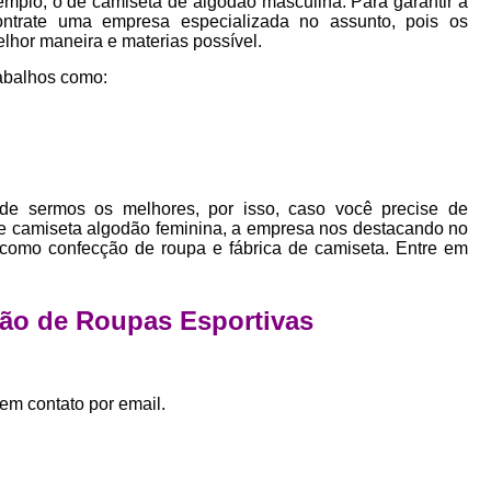
mplo, o de camiseta de algodão masculina. Para garantir a
Empresa Private Label
Private D
ontrate uma empresa especializada no assunto, pois os
elhor maneira e materias possível.
Private Label para Pequenas Empr
abalhos como:
Private Label Roupas Femini
Private Label Roupas Infantil
Private Label Roupas Plu
Estamparia de Camiseta Femini
de sermos os melhores, por isso, caso você precise de
 e camiseta algodão feminina, a empresa nos destacando no
Estamparia Digital de Camiset
como confecção de roupa e fábrica de camiseta. Entre em
Estamparia Digital em Camiseta
Estamparia Digital para Camisetas de Al
ção de Roupas Esportivas
Estamparia em Camiseta de Algo
Estamparia Impressão Digital
Estamp
em contato por email.
Estamparia Digital Algodão
Estamparia Digital de Camiset