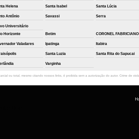
nta Helena
Santa Isabel
Santa Lúcia
nto Antônio
Savassi
Serra
vo Universitário
o Horizonte
Betim
CORONEL FABRICIANO
vernador Valadares
Ipatinga
Itabira
aisópolis
Santa Luzia
Santa Rita do Sapucai
erlândia
Varginha
rcial ou total, mesmo citando nossos links, é proibida sem a autorização do autor. Crime de viol
H
ntro, Belo