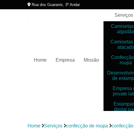
Rua dos Guaranis, 3º Andar
Serviços
Camisetas
algodã
Camisetas
atacad
Confecção
Home
Empresa
Missão
roupa
Desenvolvi
de estam
Empresa 
private la
Estampar
digital pa
camiset
Estampar
Home
Serviços
confecção de roupa
confecção
digitais