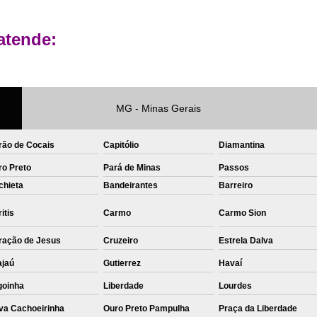
Private Label Roupas Femininas Recif
atende:
Private Label Têxtil Moda Infantil Brasília
Private Label
Private Label A
Private Label Biquínis
Private 
MG - Minas Gerais
Private Label Camisetas T-
Private Label de Camisetas
Priva
rão de Cocais
Capitólio
Diamantina
Private Label Têxtil
Sublimação C
ro Preto
Pará de Minas
Passos
chieta
Bandeirantes
Barreiro
Sublimação de Camisetas
S
Sublimação de Estampa em Ca
itis
Carmo
Carmo Sion
Sublimação em Camisetas de Alg
ração de Jesus
Cruzeiro
Estrela Dalva
Sublimação em Tecido
S
ajaú
Gutierrez
Havaí
Sublimação para Camisetas
goinha
Liberdade
Lourdes
va Cachoeirinha
Ouro Preto Pampulha
Praça da Liberdade