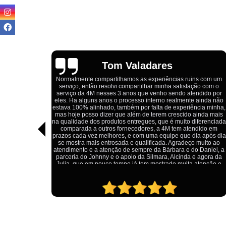
Igor Cordeiro
ns com um
ção com o
Estou extremamente satisfeito com o serviço da 4M Camiseta
ndido por
Eles forneceram uniformes para a minha pizzaria, e a
 ainda não
qualidade das camisetas é excelente. O tecido é confortável,
ncia minha,
impressão está impecável, e o preço foi justo, especialment
ainda mais
considerando a alta qualidade do produto. Além disso, o
iferenciada
atendimento foi ágil e atencioso, desde o primeiro contato até
ndido em
entrega dos uniformes. Com certeza, recomendo a 4M
ia após dia
Camisetas para quem procura uniformes de qualidade e u
 muito ao
ótimo custo-benefício.
o Daniel, a
e agora da
 atenção e