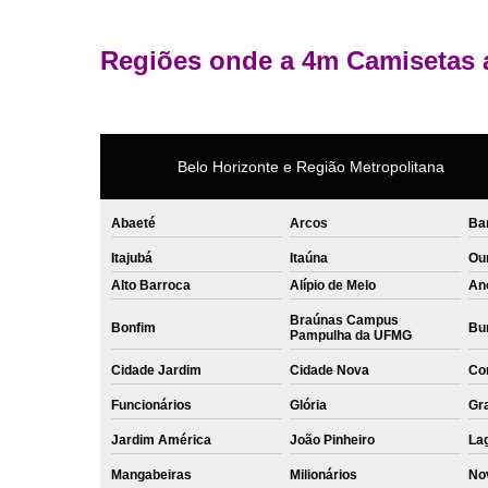
Regiões onde a 4m Camisetas 
Belo Horizonte e Região Metropolitana
Abaeté
Arcos
Ba
Itajubá
Itaúna
Ou
Alto Barroca
Alípio de Melo
An
Braúnas Campus
Bonfim
Bur
Pampulha da UFMG
Cidade Jardim
Cidade Nova
Co
Funcionários
Glória
Gr
Jardim América
João Pinheiro
La
Mangabeiras
Milionários
No