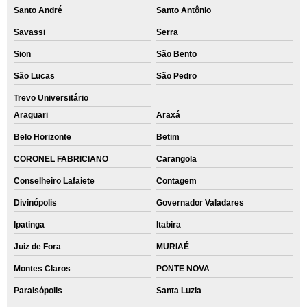
Santo André
Santo Antônio
Savassi
Serra
Sion
São Bento
São Lucas
São Pedro
Trevo Universitário
Araguari
Araxá
Belo Horizonte
Betim
CORONEL FABRICIANO
Carangola
Conselheiro Lafaiete
Contagem
Divinópolis
Governador Valadares
Ipatinga
Itabira
Juiz de Fora
MURIAÉ
Montes Claros
PONTE NOVA
Paraisópolis
Santa Luzia