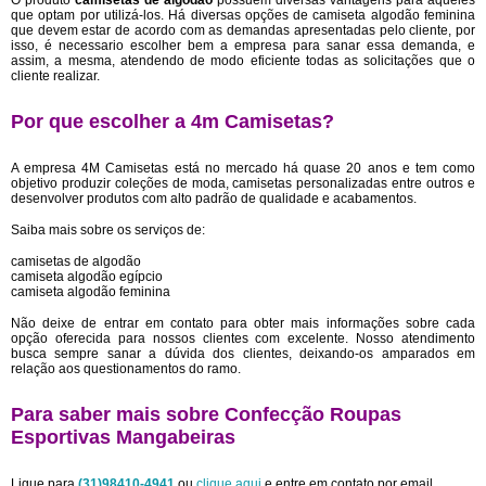
O produto
camisetas de algodão
possuem diversas vantagens para aqueles
que optam por utilizá-los. Há diversas opções de camiseta algodão feminina
que devem estar de acordo com as demandas apresentadas pelo cliente, por
isso, é necessario escolher bem a empresa para sanar essa demanda, e
assim, a mesma, atendendo de modo eficiente todas as solicitações que o
cliente realizar.
Por que escolher a 4m Camisetas?
A empresa 4M Camisetas está no mercado há quase 20 anos e tem como
objetivo produzir coleções de moda, camisetas personalizadas entre outros e
desenvolver produtos com alto padrão de qualidade e acabamentos.
Saiba mais sobre os serviços de:
camisetas de algodão
camiseta algodão egípcio
camiseta algodão feminina
Não deixe de entrar em contato para obter mais informações sobre cada
opção oferecida para nossos clientes com excelente. Nosso atendimento
busca sempre sanar a dúvida dos clientes, deixando-os amparados em
relação aos questionamentos do ramo.
Para saber mais sobre Confecção Roupas
Esportivas Mangabeiras
Ligue para
(31)98410-4941
ou
clique aqui
e entre em contato por email.