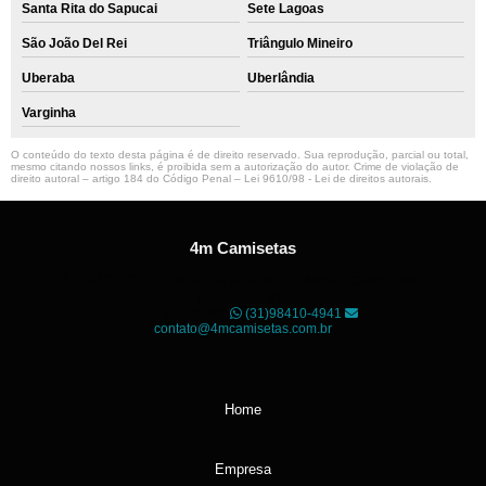
Santa Rita do Sapucai
Sete Lagoas
São João Del Rei
Triângulo Mineiro
Uberaba
Uberlândia
Varginha
O conteúdo do texto desta página é de direito reservado. Sua reprodução, parcial ou total,
mesmo citando nossos links, é proibida sem a autorização do autor. Crime de violação de
direito autoral – artigo 184 do Código Penal –
Lei 9610/98 - Lei de direitos autorais
.
4m Camisetas
Unidade01
Rua dos Guaranis, 3º Andar - Centro, Belo
Horizonte - MG
CEP: 30120-040
(31)98410-4941
contato@4mcamisetas.com.br
Home
Empresa