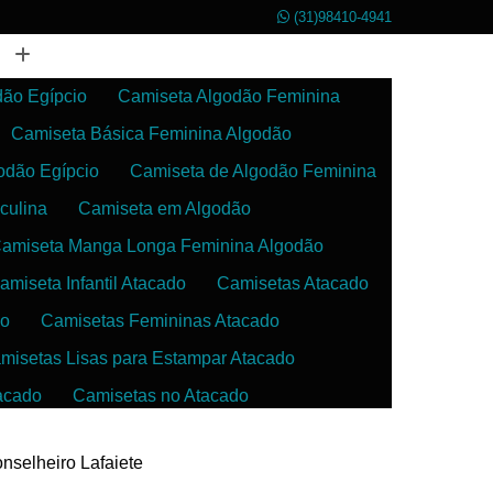
(31)98410-4941
dão Egípcio
Camiseta Algodão Feminina
Camiseta Básica Feminina Algodão
odão Egípcio
Camiseta de Algodão Feminina
culina
Camiseta em Algodão
amiseta Manga Longa Feminina Algodão
amiseta Infantil Atacado
Camisetas Atacado
do
Camisetas Femininas Atacado
misetas Lisas para Estampar Atacado
acado
Camisetas no Atacado
da
Camisetas para Estampar Atacado
nselheiro Lafaiete
 Atacado
Confecção de Roupas