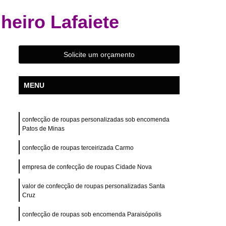
s
Confecção de Roupas Femininas
eiro Lafaiete
das
Confecção de Roupas Terceirizada
s Esportivas
Confecção Roupas Femininas
Solicite um orçamento
Fabrica e Confecção de Roupas
stampas
Desenvolvimento de Estampa
MENU
Desenvolvimento de Estampa para Camisas
e Estampa para Camisetas
confecção de roupas personalizadas sob encomenda
de Estampa para Roupas
Patos de Minas
tampa para Roupas Femininas
confecção de roupas terceirizada Carmo
tampa para Roupas Masculinas
empresa de confecção de roupas Cidade Nova
e Estampa Personalizada
valor de confecção de roupas personalizadas Santa
ivas
Desenvolvimento Estampa Camiseta
Cruz
Camiseta
Confecção Private Label
confecção de roupas sob encomenda Paraisópolis