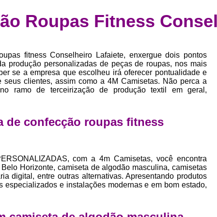
Confecção de Roupas Esportiva
de
o Roupas Fitness Conselh
a
Confecção de Roupas Personaliza
roupa
Confecção Roupas
Confecção Roupa
bel
pas fitness Conselheiro Lafaiete, enxergue dois pontos
Confecção Roupas Fitness
as
e da produção personalizadas de peças de roupas, nos mais
ber se a empresa que escolheu irá oferecer pontualidade e
Desenvolvimento de Coleção de E
bels
de seus clientes, assim como a 4M Camisetas. Não perca a
Desenvolvimento de Estampa Exclusiva
no ramo de terceirização de produção textil em geral,
ão
Desenvolvimento d
 de confecção roupas fitness
Desenvolvimento 
Desenvolvimento de Es
Desenvolvimento de Es
ERSONALIZADAS, com a 4m Camisetas, você encontra
 Belo Horizonte, camiseta de algodão masculina, camisetas
Desenvolvimento d
a digital, entre outras alternativas. Apresentando produtos
is especializados e instalações modernas e em bom estado,
Desenvolvimento de Estampas Exclus
Desenvolvimento Estampa de 
m camiseta de algodão masculina.