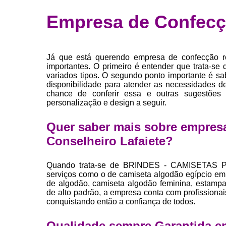
Fábrica 
Empresa de Confecçã
camiset
Fábrica de 
Private la
Já que está querendo empresa de confecção rou
para roup
importantes. O primeiro é entender que trata-s
variados tipos. O segundo ponto importante é sa
Private la
disponibilidade para atender as necessidades 
chance de conferir essa e outras sugestões 
Sublimaç
personalização e design a seguir.
Quer saber mais sobre empresa
Conselheiro Lafaiete?
Quando trata-se de BRINDES - CAMISETAS P
serviços como o de camiseta algodão egípcio em
de algodão, camiseta algodão feminina, estampari
de alto padrão, a empresa conta com profissiona
conquistando então a confiança de todos.
Qualidade sempre Garantida e