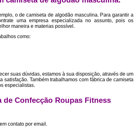
Empresa Private Label
Private D
Private Label para Pequenas Empr
mplo, o de camiseta de algodão masculina. Para garantir a
ontrate uma empresa especializada no assunto, pois os
Private Label Roupas Femini
elhor maneira e materias possível.
Private Label Roupas Infantil
abalhos como:
Private Label Roupas Plu
Estamparia de Camiseta Femini
Estamparia Digital de Camiset
ecer suas dúvidas, estamos à sua disposição, através de um
Estamparia Digital em Camiseta
a satisfação. Também trabalhamos com fábrica de camiseta
s especialistas.
Estamparia Digital para Camisetas de Al
Estamparia em Camiseta de Algo
a de Confecção Roupas Fitness
Estamparia Impressão Digital
Estamp
Estamparia Digital Algodão
em contato por email.
Estamparia Digital de Camiset