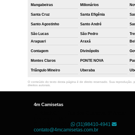
Mangabeiras
Milionários
No
Santa Cruz
Santa Efigênia
Sa
Santo Agostinho
Santo André
Sa
São Lucas
São Pedro
Tre
Araguari
Araxá
Bel
Contagem
Divinópolis
Go
Montes Claros
PONTE NOVA
Par
Triângulo Mineiro
Uberaba
Ub
O conteúdo do texto desta página é de direito reservado. Sua reprodução, pa
direitos autorais
.
4m Camisetas
Unidade01
Rua dos Guaranis, 3º Andar - Ce
Horizonte - MG
CEP: 30120-040
(31)98410-4941
contato@4mcamisetas.com.br