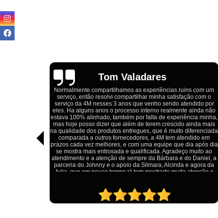
Igor Cordeiro
uins com um
fação com o
Estou extremamente satisfeito com o serviço da 4M Camiset
tendido por
Eles forneceram uniformes para a minha pizzaria, e a
te ainda não
qualidade das camisetas é excelente. O tecido é confortável
ência minha,
impressão está impecável, e o preço foi justo, especialmen
o ainda mais
considerando a alta qualidade do produto. Além disso, o
 diferenciada
atendimento foi ágil e atencioso, desde o primeiro contato a
endido em
entrega dos uniformes. Com certeza, recomendo a 4M
dia após dia
Camisetas para quem procura uniformes de qualidade e 
ço muito ao
ótimo custo-benefício.
do Daniel, a
 e agora da
a atenção e