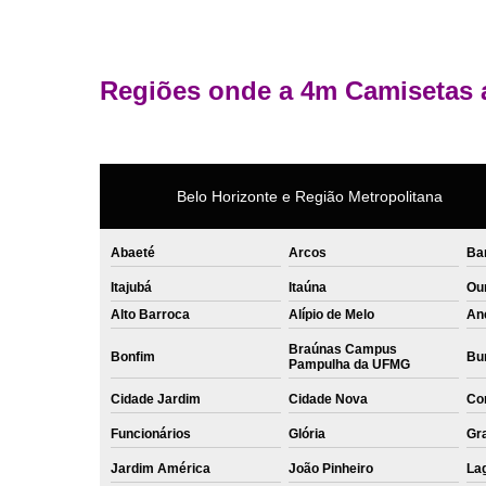
Regiões onde a 4m Camisetas 
Belo Horizonte e Região Metropolitana
Abaeté
Arcos
Ba
Itajubá
Itaúna
Ou
Alto Barroca
Alípio de Melo
An
Braúnas Campus
Bonfim
Bur
Pampulha da UFMG
Cidade Jardim
Cidade Nova
Co
Funcionários
Glória
Gr
Jardim América
João Pinheiro
La