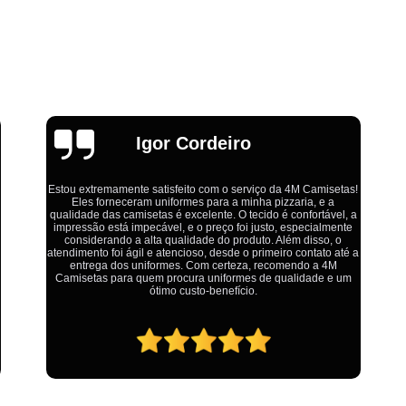
Estamparia Digital em Tecido d
Estamparia Têxtil Digital
Fabrica Cam
Fábrica Camiseta Est
Fábrica Camisetas Algodão Or
Fábrica Camisetas Estamp
Emília
Fabrica Camisetas Persona
Fabrica de Camisetas Lisas
as!
, a
Atacado de Roupas para Revender de Fá
Ótimo atendimento,todos muito educados, prestativos e que
te
colocam o cliente em primeiro lugar. Qualquer lugar tem
Fábrica Roupas Atacado
Fábrica R
problemas,isso é fato, mas aqui na 4M tudo é resolvido com
té a
calma e de forma que todos saem ganhando no final.
Fábrica Roupas Infantil
Roup
um
Roupas de Fábrica Atacado
Pr
Private Label Camisetas Streetwear Goiá
Private Label Moda Fitness Mato Gros
Private Label para Roupa Minas Gerais