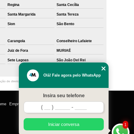
Regina
Santa Cecília
Santa Margarida
Santa Tereza
Sion
São Bento
Carangola
Conselheiro Lafaiete
Juiz de Fora
MURIAÉ
Sete Lagoas
São João Del Rei
Olá! Fale agora pelo WhatsApp
ação de direito autoral – artigo 184 do Código Penal –
Lei 9610/98 - Lei de
Insira seu telefone
ome
Empresa
Missão
Serviços
Contato
Mapa do site
Iniciar conversa
1