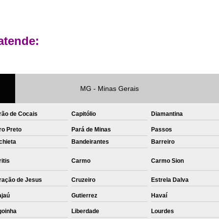
Private Label Roupas Femininas Recif
Private Label Têxtil Moda Infantil Brasília
atende:
Private Label
Private Label A
Private Label Biquínis
Private 
Private Label Camisetas T-
MG - Minas Gerais
Private Label de Camisetas
Priva
Private Label Têxtil
Sublimação C
rão de Cocais
Capitólio
Diamantina
ro Preto
Pará de Minas
Passos
Sublimação de Camisetas
S
chieta
Bandeirantes
Barreiro
Sublimação de Estampa em Ca
itis
Carmo
Carmo Sion
Sublimação em Camisetas de Alg
ração de Jesus
Cruzeiro
Sublimação em Tecido
Estrela Dalva
S
ajaú
Gutierrez
Havaí
Sublimação para Camisetas
goinha
Liberdade
Lourdes