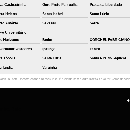
va Cachoeirinha
Ouro Preto Pampulha
Praça da Liberdade
nta Helena
Santa Isabel
Santa Lúcia
nto Antônio
Savassi
Serra
vo Universitário
o Horizonte
Betim
CORONEL FABRICIANO
vernador Valadares
Ipatinga
Itabira
aisópolis
Santa Luzia
Santa Rita do Sapucai
erlândia
Varginha
rcial ou total, mesmo citando nossos links, é proibida sem a autorização do autor. Crime de viol
H
ntro, Belo