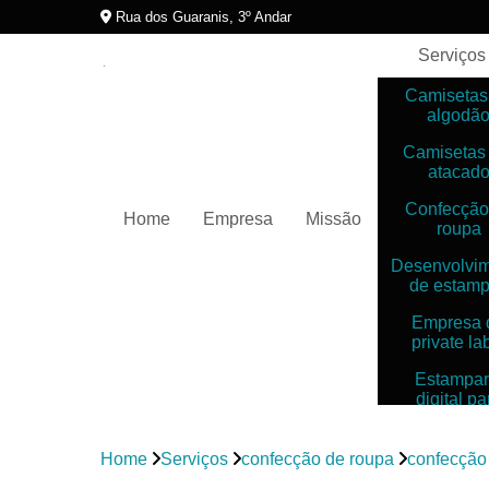
Rua dos Guaranis, 3º Andar
Serviços
Camisetas
algodã
Camisetas
atacad
Confecção
Home
Empresa
Missão
roupa
Desenvolvi
de estam
Empresa 
private la
Estampar
digital pa
camiset
Estampar
Home
Serviços
confecção de roupa
confecção 
digitais