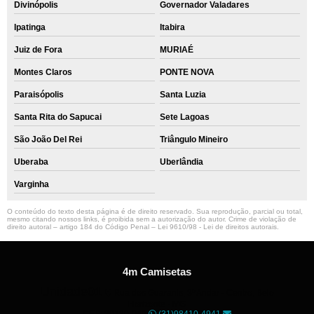
Divinópolis
Governador Valadares
Ipatinga
Itabira
Juiz de Fora
MURIAÉ
Montes Claros
PONTE NOVA
Paraisópolis
Santa Luzia
Santa Rita do Sapucai
Sete Lagoas
São João Del Rei
Triângulo Mineiro
Uberaba
Uberlândia
Varginha
O conteúdo do texto desta página é de direito reservado. Sua reprodução, parcial ou total,
mesmo citando nossos links, é proibida sem a autorização do autor. Crime de violação de
direito autoral – artigo 184 do Código Penal –
Lei 9610/98 - Lei de direitos autorais
.
4m Camisetas
Unidade01
Rua dos Guaranis, 3º Andar - Centro, Belo
Horizonte - MG