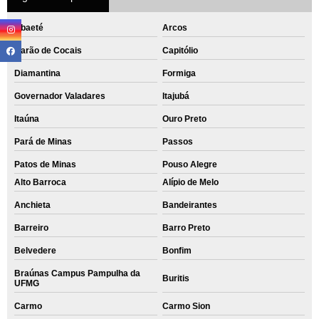
Abaeté
Arcos
Barão de Cocais
Capitólio
Diamantina
Formiga
Governador Valadares
Itajubá
Itaúna
Ouro Preto
Pará de Minas
Passos
Patos de Minas
Pouso Alegre
Alto Barroca
Alípio de Melo
Anchieta
Bandeirantes
Barreiro
Barro Preto
Belvedere
Bonfim
Braúnas Campus Pampulha da
Buritis
UFMG
Carmo
Carmo Sion