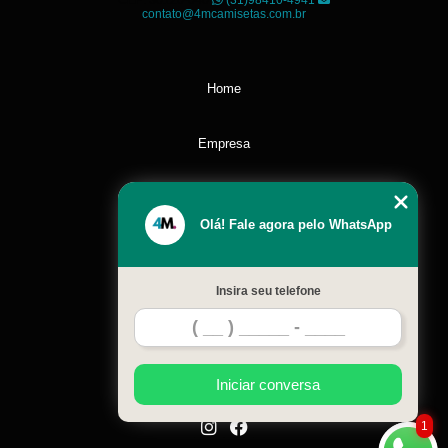
CEP: 30120-040
(31)98410-4941
contato@4mcamisetas.com.br
Home
Empresa
Missão
Olá! Fale agora pelo WhatsApp
Serviços
Insira seu telefone
Contato
Mapa do site
Iniciar conversa
1