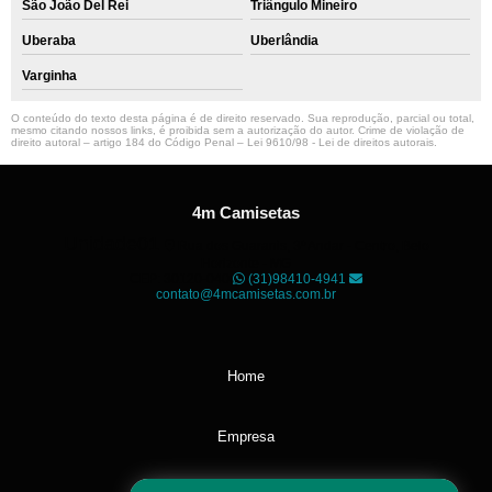
São João Del Rei
Triângulo Mineiro
Uberaba
Uberlândia
Varginha
O conteúdo do texto desta página é de direito reservado. Sua reprodução, parcial ou total,
mesmo citando nossos links, é proibida sem a autorização do autor. Crime de violação de
direito autoral – artigo 184 do Código Penal –
Lei 9610/98 - Lei de direitos autorais
.
4m Camisetas
Unidade01
Rua dos Guaranis, 3º Andar - Centro, Belo
Horizonte - MG
CEP: 30120-040
(31)98410-4941
contato@4mcamisetas.com.br
Home
Empresa