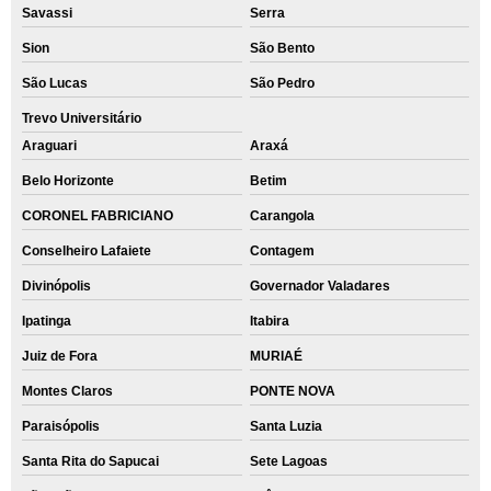
Savassi
Serra
Sion
São Bento
São Lucas
São Pedro
Trevo Universitário
Araguari
Araxá
Belo Horizonte
Betim
CORONEL FABRICIANO
Carangola
Conselheiro Lafaiete
Contagem
Divinópolis
Governador Valadares
Ipatinga
Itabira
Juiz de Fora
MURIAÉ
Montes Claros
PONTE NOVA
Paraisópolis
Santa Luzia
Santa Rita do Sapucai
Sete Lagoas