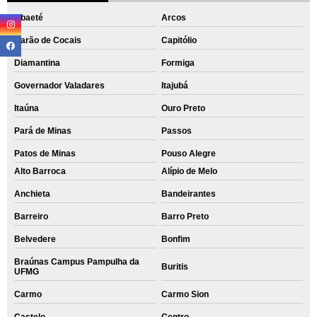
Abaeté
Arcos
Barão de Cocais
Capitólio
Diamantina
Formiga
Governador Valadares
Itajubá
Itaúna
Ouro Preto
Pará de Minas
Passos
Patos de Minas
Pouso Alegre
Alto Barroca
Alípio de Melo
Anchieta
Bandeirantes
Barreiro
Barro Preto
Belvedere
Bonfim
Braúnas Campus Pampulha da
Buritis
UFMG
Carmo
Carmo Sion