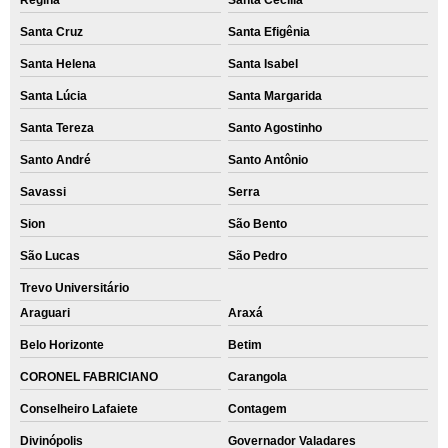
Regina
Santa Cecília
Santa Cruz
Santa Efigênia
Santa Helena
Santa Isabel
Santa Lúcia
Santa Margarida
Santa Tereza
Santo Agostinho
Santo André
Santo Antônio
Savassi
Serra
Sion
São Bento
São Lucas
São Pedro
Trevo Universitário
Araguari
Araxá
Belo Horizonte
Betim
CORONEL FABRICIANO
Carangola
Conselheiro Lafaiete
Contagem
Divinópolis
Governador Valadares