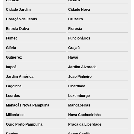
Castelo
Centro
Cidade Jardim
Cidade Nova
Coração de Jesus
Cruzeiro
Estrela Dalva
Floresta
Fumec
Funcionários
Glória
Grajaú
Gutierrez
Havaí
Itapoã
Jardim Alvorada
Jardim América
João Pinheiro
Lagoinha
Liberdade
Lourdes
Luxemburgo
Manacás Nova Pampulha
Mangabeiras
Milionários
Nova Cachoeirinha
Ouro Preto Pampulha
Praça da Liberdade