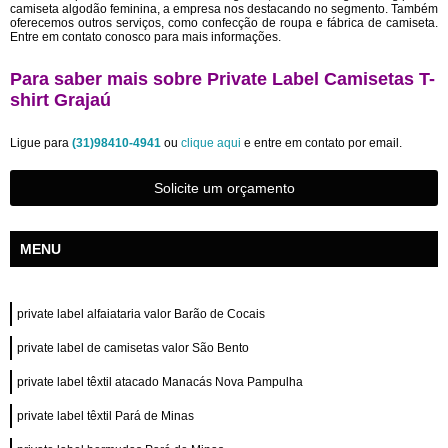
camiseta algodão feminina, a empresa nos destacando no segmento. Também
oferecemos outros serviços, como confecção de roupa e fábrica de camiseta.
Entre em contato conosco para mais informações.
Para saber mais sobre Private Label Camisetas T-
shirt Grajaú
Ligue para
(31)98410-4941
ou
clique aqui
e entre em contato por email.
Solicite um orçamento
MENU
private label alfaiataria valor Barão de Cocais
private label de camisetas valor São Bento
private label têxtil atacado Manacás Nova Pampulha
private label têxtil Pará de Minas