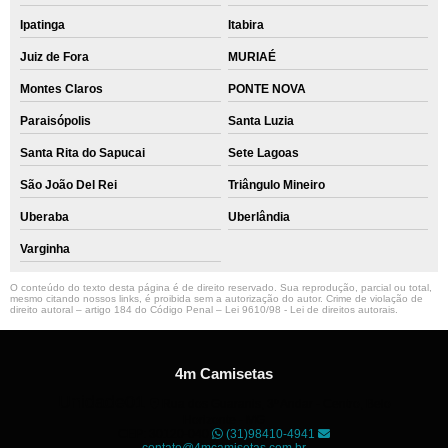
Ipatinga
Itabira
Juiz de Fora
MURIAÉ
Montes Claros
PONTE NOVA
Paraisópolis
Santa Luzia
Santa Rita do Sapucai
Sete Lagoas
São João Del Rei
Triângulo Mineiro
Uberaba
Uberlândia
Varginha
O conteúdo do texto desta página é de direito reservado. Sua reprodução, parcial ou total,
mesmo citando nossos links, é proibida sem a autorização do autor. Crime de violação de
direito autoral – artigo 184 do Código Penal –
Lei 9610/98 - Lei de direitos autorais
.
4m Camisetas
Unidade01
Rua dos Guaranis, 3º Andar - Centro, Belo
Horizonte - MG
CEP: 30120-040
(31)98410-4941