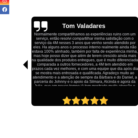
Igor Cordeiro
uins com um
fação com o
Estou extremamente satisfeito com o serviço da 4M Camiset
tendido por
Eles forneceram uniformes para a minha pizzaria, e a
te ainda não
qualidade das camisetas é excelente. O tecido é confortável
ência minha,
impressão está impecável, e o preço foi justo, especialmen
o ainda mais
considerando a alta qualidade do produto. Além disso, o
 diferenciada
atendimento foi ágil e atencioso, desde o primeiro contato a
endido em
entrega dos uniformes. Com certeza, recomendo a 4M
dia após dia
Camisetas para quem procura uniformes de qualidade e 
ço muito ao
ótimo custo-benefício.
do Daniel, a
 e agora da
a atenção e