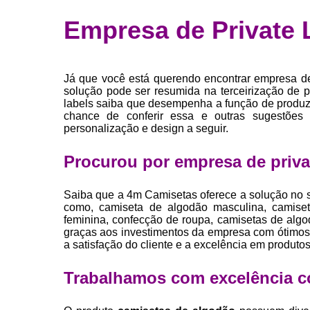
Fábrica 
Empresa de Private 
camiset
Fábrica de 
Private la
Já que você está querendo encontrar empresa de 
para roup
solução pode ser resumida na terceirização de p
labels saiba que desempenha a função de produzi
Private la
chance de conferir essa e outras sugestões 
personalização e design a seguir.
Sublimaç
Procurou por empresa de privat
Saiba que a 4m Camisetas oferece a solução
como, camiseta de algodão masculina, camiset
feminina, confecção de roupa, camisetas de algodã
graças aos investimentos da empresa com ótimos 
a satisfação do cliente e a excelência em produtos
Trabalhamos com excelência c