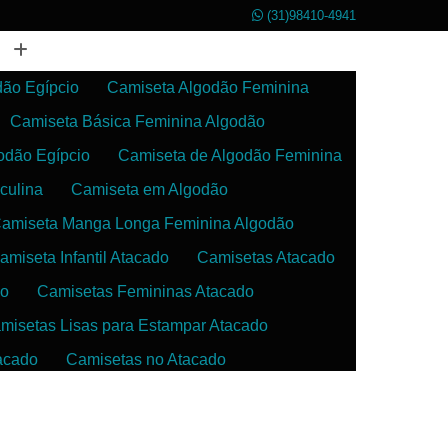
(31)98410-4941
dão Egípcio
Camiseta Algodão Feminina
Camiseta Básica Feminina Algodão
odão Egípcio
Camiseta de Algodão Feminina
culina
Camiseta em Algodão
amiseta Manga Longa Feminina Algodão
amiseta Infantil Atacado
Camisetas Atacado
do
Camisetas Femininas Atacado
misetas Lisas para Estampar Atacado
acado
Camisetas no Atacado
da
Camisetas para Estampar Atacado
 Atacado
Confecção de Roupas