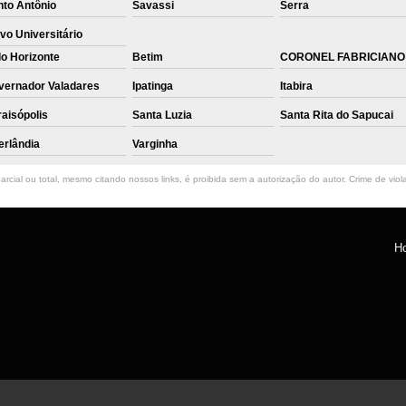
nto Antônio
Savassi
Serra
vo Universitário
o Horizonte
Betim
CORONEL FABRICIANO
vernador Valadares
Ipatinga
Itabira
aisópolis
Santa Luzia
Santa Rita do Sapucai
erlândia
Varginha
rcial ou total, mesmo citando nossos links, é proibida sem a autorização do autor. Crime de viol
H
ntro, Belo