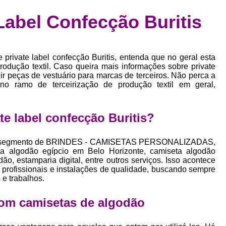
Confecção de Roupas Esportiva
de
Label Confecção Buritis
a
Confecção de Roupas Personaliza
roupa
Confecção Roupas
Confecção Roupa
bel
private label confecção Buritis, entenda que no geral esta
Confecção Roupas Fitness
as
rodução textil. Caso queira mais informações sobre private
r peças de vestuário para marcas de terceiros. Não perca a
Desenvolvimento de Coleção de E
bels
no ramo de terceirização de produção textil em geral,
Desenvolvimento de Estampa Exclusiva
ão
Desenvolvimento d
e label confecção Buritis?
Desenvolvimento 
 no segmento de BRINDES - CAMISETAS PERSONALIZADAS,
Desenvolvimento de Es
a algodão egípcio em Belo Horizonte, camiseta algodão
o, estamparia digital, entre outros serviços. Isso acontece
Desenvolvimento de Es
profissionais e instalações de qualidade, buscando sempre
 e trabalhos.
Desenvolvimento d
Desenvolvimento de Estampas Exclus
om camisetas de algodão
Desenvolvimento Estampa de 