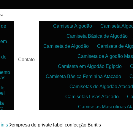
 de
Camiseta Algodão
Camiseta Algo
o
Camiseta Básica de Algodão
 em
Camiseta de Algodão
Camiseta de Alg
o
Camiseta de Algodão Mas
 de
Contato
Camiseta em Algodão Egípcio
C
mento
Camiseta Básica Feminina Atacado
C
pas
Camisetas de Algodão Ataca
de
bel
Camisetas Lisas Atacado
Ca
ia
Camisetas Masculinas At
ra
as
Camisetas no Atacado para Reven
ias
uínis
empresa de private label confecção Buritis
Camisetas para Sublimação