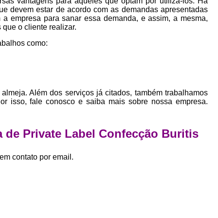
sas vantagens para aqueles que optam por utilizá-los. Há
Empresa Private Label
Private D
que devem estar de acordo com as demandas apresentadas
bem a empresa para sanar essa demanda, e assim, a mesma,
Private Label para Pequenas Empr
que o cliente realizar.
Private Label Roupas Femini
abalhos como:
Private Label Roupas Infantil
Private Label Roupas Plu
Estamparia de Camiseta Femini
almeja. Além dos serviços já citados, também trabalhamos
Por isso, fale conosco e saiba mais sobre nossa empresa.
Estamparia Digital de Camiset
Estamparia Digital em Camiseta
 de Private Label Confecção Buritis
Estamparia Digital para Camisetas de Al
Estamparia em Camiseta de Algo
em contato por email.
Estamparia Impressão Digital
Estamp
Estamparia Digital Algodão
Estamparia Digital de Camiset