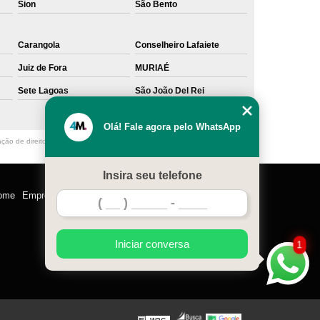
Sion
São Bento
Carangola
Conselheiro Lafaiete
Juiz de Fora
MURIAÉ
Sete Lagoas
São João Del Rei
Olá! Fale agora pelo WhatsApp
ação de direito autoral – artigo 184 do Código Penal –
Lei 9610/98 - Lei de
Insira seu telefone
ome
Empresa
Missão
Serviços
Contato
Mapa do site
Iniciar conversa
1