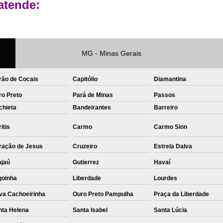
atende:
Private Label Roupas Femininas Recif
Private Label Têxtil Moda Infantil Brasília
Private Label
Private Label A
MG - Minas Gerais
Private Label Biquínis
Private 
rão de Cocais
Capitólio
Diamantina
Private Label Camisetas T-
ro Preto
Pará de Minas
Passos
Private Label de Camisetas
Priva
chieta
Bandeirantes
Barreiro
Private Label Têxtil
Sublimação C
itis
Carmo
Carmo Sion
Sublimação de Camisetas
S
ração de Jesus
Cruzeiro
Estrela Dalva
Sublimação de Estampa em Ca
ajaú
Gutierrez
Havaí
Sublimação em Camisetas de Alg
goinha
Liberdade
Lourdes
Sublimação em Tecido
S
va Cachoeirinha
Ouro Preto Pampulha
Praça da Liberdade
Sublimação para Camisetas
nta Helena
Santa Isabel
Santa Lúcia