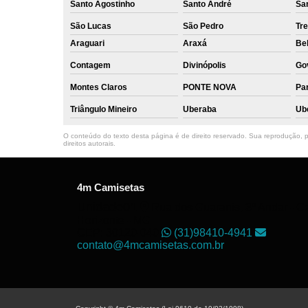
Santo Agostinho
Santo André
Sa
São Lucas
São Pedro
Tre
Araguari
Araxá
Bel
Contagem
Divinópolis
Go
Montes Claros
PONTE NOVA
Par
Triângulo Mineiro
Uberaba
Ub
O conteúdo do texto desta página é de direito reservado. Sua reprodução, pa
direitos autorais
.
4m Camisetas
Unidade01
Rua dos Guaranis, 3º Andar - Ce
Horizonte - MG
CEP: 30120-040
(31)98410-4941
contato@4mcamisetas.com.br