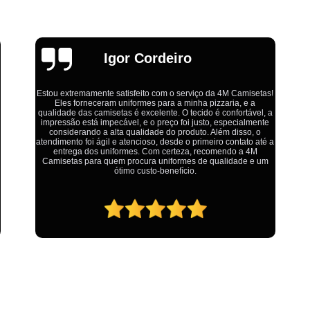
Estamparia Digital em Tecido d
Estamparia Têxtil Digital
Fabrica Cam
Fábrica Camiseta Est
Emília
Fábrica Camisetas Algodão Or
as!
Fábrica Camisetas Estamp
, a
Fabrica Camisetas Persona
Ótimo atendimento,todos muito educados, prestativos e que
te
colocam o cliente em primeiro lugar. Qualquer lugar tem
problemas,isso é fato, mas aqui na 4M tudo é resolvido com
Fabrica de Camisetas Lisas
té a
calma e de forma que todos saem ganhando no final.
um
Atacado de Roupas para Revender de Fá
Fábrica Roupas Atacado
Fábrica R
Fábrica Roupas Infantil
Roup
Roupas de Fábrica Atacado
Pr
Private Label Camisetas Streetwear Goiá
Private Label Moda Fitness Mato Gros
Private Label para Roupa Minas Gerais