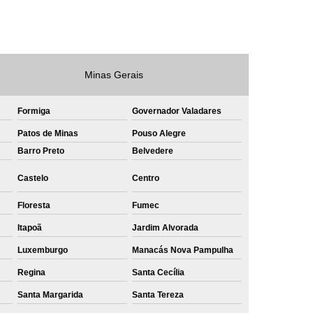
e
Private Label Roupas Masculinas Bahia
Private Label Têxtil Streetwear Rio de Janeiro
lfaiataria
Private Label Bermudas
Minas Gerais
Label Bones
Private Label Camisetas
Formiga
Governador Valadares
shirt
Private Label Confecção
Patos de Minas
Pouso Alegre
te Label de Malhas
Private Label Roupas
Barro Preto
Belvedere
amiseta
Sublimação Camiseta Algodão
Castelo
Centro
ublimação de Camisetas de Algodão
Floresta
Fumec
miseta
Sublimação em Camisetas
Itapoã
Jardim Alvorada
odão
Sublimação em Camisetas Lisas
Luxemburgo
Manacás Nova Pampulha
ublimação em Tecido de Algodão
Regina
Santa Cecília
Sublimação Total em Camisetas
Santa Margarida
Santa Tereza