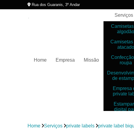
Rua dos Guaranis, 3º Andar
Serviços
Camisetas
algodã
Camisetas
atacad
Confecção
Home
Empresa
Missão
roupa
Desenvolvi
de estam
Empresa 
private la
Estampar
digital pa
camiset
Estampar
Home
Serviços
private labels
private label biq
digitais