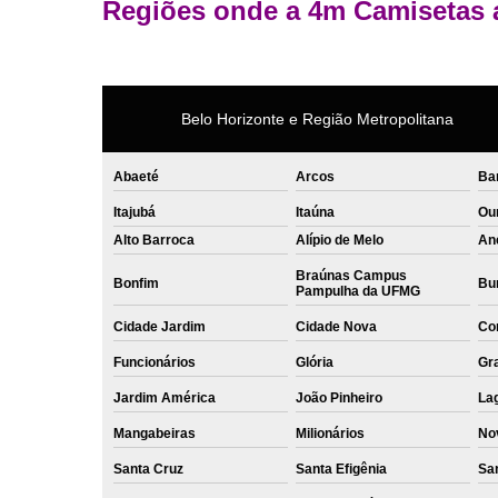
Regiões onde a 4m Camisetas 
Belo Horizonte e Região Metropolitana
Abaeté
Arcos
Ba
Itajubá
Itaúna
Ou
Alto Barroca
Alípio de Melo
An
Braúnas Campus
Bonfim
Bur
Pampulha da UFMG
Cidade Jardim
Cidade Nova
Co
Funcionários
Glória
Gr
Jardim América
João Pinheiro
La
Mangabeiras
Milionários
No
Santa Cruz
Santa Efigênia
Sa