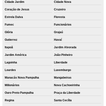
Cidade Jardim
Cidade Nova
Coração de Jesus
Cruzeiro
Estrela Dalva
Floresta
Fumec
Funcionários
Glória
Grajaú
Gutierrez
Havaí
Itapoã
Jardim Alvorada
Jardim América
João Pinheiro
Lagoinha
Liberdade
Lourdes
Luxemburgo
Manacás Nova Pampulha
Mangabeiras
Milionários
Nova Cachoeirinha
Ouro Preto Pampulha
Praça da Liberdade
Regina
Santa Cecília