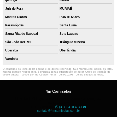
Ipatinga
Itabira
Juiz de Fora
MURIAÉ
Montes Claros
PONTE NOVA
Paraisópolis
Santa Luzia
Santa Rita do Sapucai
Sete Lagoas
São João Del Rei
Triângulo Mineiro
Uberaba
Uberlândia
Varginha
O conteúdo do texto desta página é de direito reservado. Sua reprodução, parcial ou total,
mesmo citando nossos links, é proibida sem a autorização do autor. Crime de violação de
direito autoral – artigo 184 do Código Penal –
Lei 9610/98 - Lei de direitos autorais
.
4m Camisetas
Unidade01
Rua dos Guaranis, 3º Andar - Centro, Belo
Horizonte - MG
CEP: 30120-040
(31)98410-4941
contato@4mcamisetas.com.br