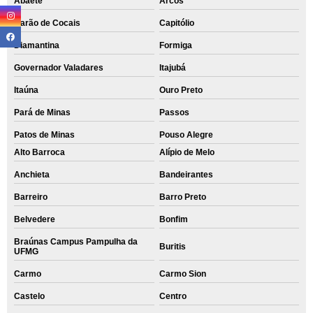
Abaeté
Arcos
Barão de Cocais
Capitólio
Diamantina
Formiga
Governador Valadares
Itajubá
Itaúna
Ouro Preto
Pará de Minas
Passos
Patos de Minas
Pouso Alegre
Alto Barroca
Alípio de Melo
Anchieta
Bandeirantes
Barreiro
Barro Preto
Belvedere
Bonfim
Braúnas Campus Pampulha da
Buritis
UFMG
Carmo
Carmo Sion
Castelo
Centro