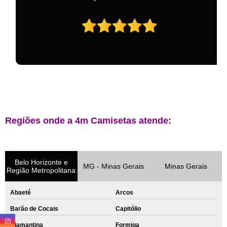
Regiões onde a 4m Camisetas atende:
Belo Horizonte e
MG - Minas Gerais
Minas Gerais
Região Metropolitana
Abaeté
Arcos
Barão de Cocais
Capitólio
Diamantina
Formiga