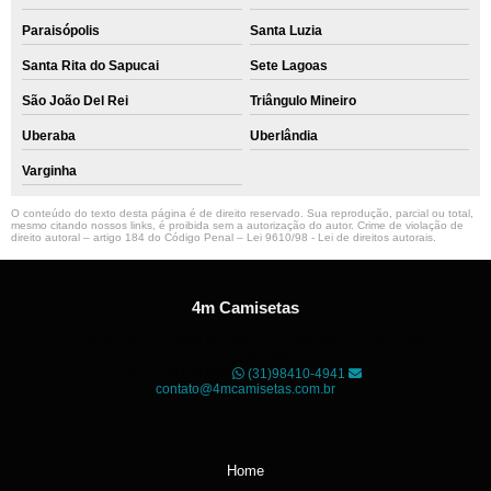
Paraisópolis
Santa Luzia
Santa Rita do Sapucai
Sete Lagoas
São João Del Rei
Triângulo Mineiro
Uberaba
Uberlândia
Varginha
O conteúdo do texto desta página é de direito reservado. Sua reprodução, parcial ou total,
mesmo citando nossos links, é proibida sem a autorização do autor. Crime de violação de
direito autoral – artigo 184 do Código Penal –
Lei 9610/98 - Lei de direitos autorais
.
4m Camisetas
Unidade01
Rua dos Guaranis, 3º Andar - Centro, Belo
Horizonte - MG
CEP: 30120-040
(31)98410-4941
contato@4mcamisetas.com.br
Home