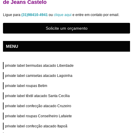
de Jeans Castelo
Ligue para
(31)98410-4941
ou
clique aqui
e entre em contato por email.
Solicite um orçamento
MENU
private label bermudas atacado Liberdade
private label camisetas atacado Lagoinha
private label roupas Betim
private label têxtil atacado Santa Cecília
private label confecção atacado Cruzeiro
private label roupas Conselheiro Lafaiete
private label confecção atacado Itapoã