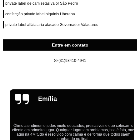
private label de camisetas valor São Pedro
confecção private label biquínis Uberaba
private label alfaiataria atacado Governador Valadares
Entre em contato
(31)98410-4941
Emília
Ótimo atendimento,todos muito educados, prestativos e que colocam o
cliente em primeiro lugar. Qualquer lugar tem problemas,isso é fato, mas
aqui na 4M tudo é resolvido com calma e de forma que todos saem
ganhando no final.