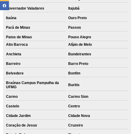
Governador Valadares
Itajubá
Itaúna
Ouro Preto
Pará de Minas
Passos
Patos de Minas
Pouso Alegre
Alto Barroca
Alípio de Melo
Anchieta
Bandeirantes
Barreiro
Barro Preto
Belvedere
Bonfim
Braúnas Campus Pampulha da
Buritis
UFMG
Carmo
Carmo Sion
Castelo
Centro
Cidade Jardim
Cidade Nova
Coração de Jesus
Cruzeiro