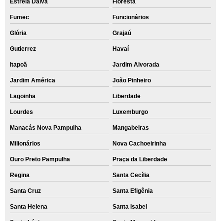
Estrela Dalva
Floresta
Fumec
Funcionários
Glória
Grajaú
Gutierrez
Havaí
Itapoã
Jardim Alvorada
Jardim América
João Pinheiro
Lagoinha
Liberdade
Lourdes
Luxemburgo
Manacás Nova Pampulha
Mangabeiras
Milionários
Nova Cachoeirinha
Ouro Preto Pampulha
Praça da Liberdade
Regina
Santa Cecília
Santa Cruz
Santa Efigênia
Santa Helena
Santa Isabel