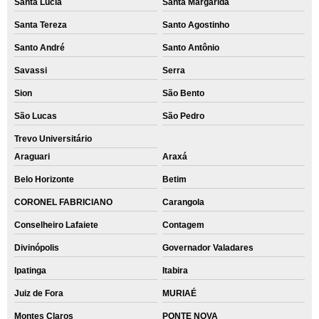
Santa Lúcia
Santa Margarida
Santa Tereza
Santo Agostinho
Santo André
Santo Antônio
Savassi
Serra
Sion
São Bento
São Lucas
São Pedro
Trevo Universitário
Araguari
Araxá
Belo Horizonte
Betim
CORONEL FABRICIANO
Carangola
Conselheiro Lafaiete
Contagem
Divinópolis
Governador Valadares
Ipatinga
Itabira
Juiz de Fora
MURIAÉ
Montes Claros
PONTE NOVA