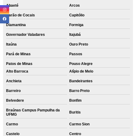
Abaeté
Arcos
Barão de Cocais
Capitólio
Diamantina
Formiga
Governador Valadares
Itajubá
Itaúna
Ouro Preto
Pará de Minas
Passos
Patos de Minas
Pouso Alegre
Alto Barroca
Alípio de Melo
Anchieta
Bandeirantes
Barreiro
Barro Preto
Belvedere
Bonfim
Braúnas Campus Pampulha da
Buritis
UFMG
Carmo
Carmo Sion
Castelo
Centro