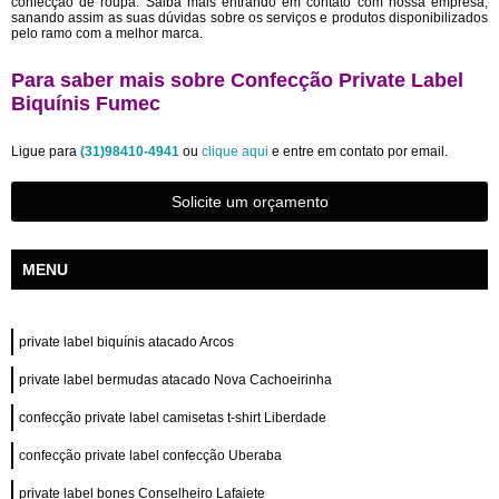
confecção de roupa. Saiba mais entrando em contato com nossa empresa,
sanando assim as suas dúvidas sobre os serviços e produtos disponibilizados
pelo ramo com a melhor marca.
Para saber mais sobre Confecção Private Label
Biquínis Fumec
Ligue para
(31)98410-4941
ou
clique aqui
e entre em contato por email.
Solicite um orçamento
MENU
private label biquínis atacado Arcos
private label bermudas atacado Nova Cachoeirinha
confecção private label camisetas t-shirt Liberdade
confecção private label confecção Uberaba
private label bones Conselheiro Lafaiete