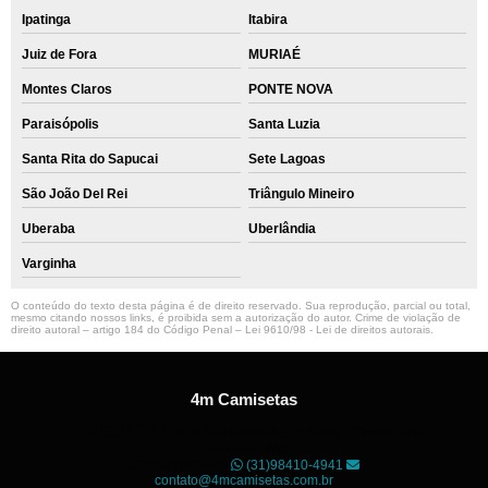
Ipatinga
Itabira
Juiz de Fora
MURIAÉ
Montes Claros
PONTE NOVA
Paraisópolis
Santa Luzia
Santa Rita do Sapucai
Sete Lagoas
São João Del Rei
Triângulo Mineiro
Uberaba
Uberlândia
Varginha
O conteúdo do texto desta página é de direito reservado. Sua reprodução, parcial ou total,
mesmo citando nossos links, é proibida sem a autorização do autor. Crime de violação de
direito autoral – artigo 184 do Código Penal –
Lei 9610/98 - Lei de direitos autorais
.
4m Camisetas
Unidade01
Rua dos Guaranis, 3º Andar - Centro, Belo
Horizonte - MG
CEP: 30120-040
(31)98410-4941
contato@4mcamisetas.com.br