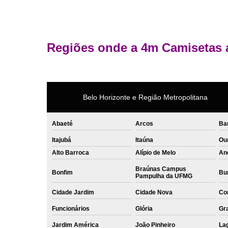
Regiões onde a 4m Camisetas 
Belo Horizonte e Região Metropolitana
Abaeté
Arcos
Ba
Itajubá
Itaúna
Ou
Alto Barroca
Alípio de Melo
An
Braúnas Campus
Bonfim
Bur
Pampulha da UFMG
Cidade Jardim
Cidade Nova
Co
Funcionários
Glória
Gr
Jardim América
João Pinheiro
La