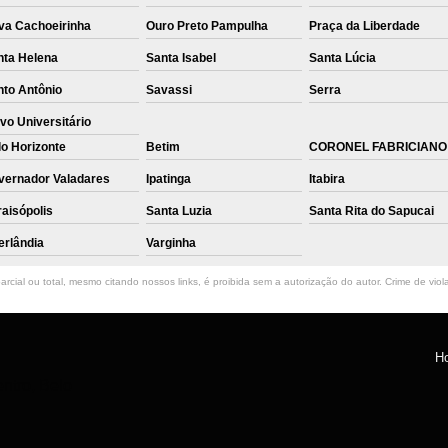
va Cachoeirinha
Ouro Preto Pampulha
Praça da Liberdade
nta Helena
Santa Isabel
Santa Lúcia
nto Antônio
Savassi
Serra
vo Universitário
o Horizonte
Betim
CORONEL FABRICIANO
vernador Valadares
Ipatinga
Itabira
aisópolis
Santa Luzia
Santa Rita do Sapucai
erlândia
Varginha
rcial ou total, mesmo citando nossos links, é proibida sem a autorização do autor. Crime de viol
H
ntro, Belo