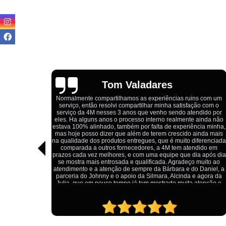
Igor Cordeiro
s com um
o com o
Estou extremamente satisfeito com o serviço da 4M Camisetas!
dido por
Eles forneceram uniformes para a minha pizzaria, e a
ainda não
qualidade das camisetas é excelente. O tecido é confortável, a
ia minha,
impressão está impecável, e o preço foi justo, especialmente
nda mais
considerando a alta qualidade do produto. Além disso, o
ferenciada
atendimento foi ágil e atencioso, desde o primeiro contato até a
ido em
entrega dos uniformes. Com certeza, recomendo a 4M
 após dia
Camisetas para quem procura uniformes de qualidade e um
uito ao
ótimo custo-benefício.
Daniel, a
agora da
tenção e