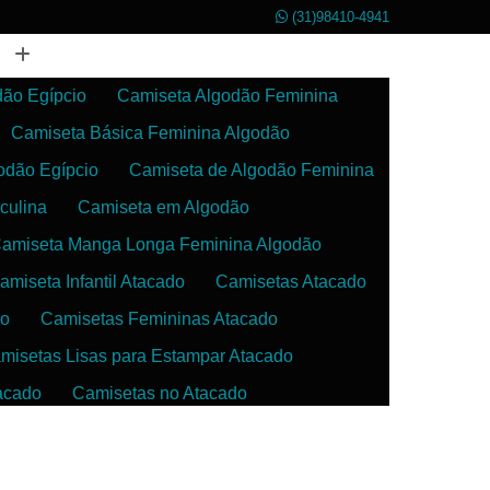
(31)98410-4941
dão Egípcio
Camiseta Algodão Feminina
Camiseta Básica Feminina Algodão
odão Egípcio
Camiseta de Algodão Feminina
culina
Camiseta em Algodão
amiseta Manga Longa Feminina Algodão
amiseta Infantil Atacado
Camisetas Atacado
do
Camisetas Femininas Atacado
misetas Lisas para Estampar Atacado
acado
Camisetas no Atacado
da
Camisetas para Estampar Atacado
 Atacado
Confecção de Roupas