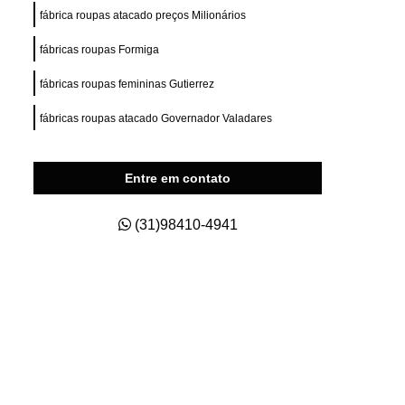
ry Fit
Private Label para e Commerce
fábrica roupas atacado preços Milionários
esas
Private Label Roupas Esportivas
fábricas roupas Formiga
nas
Private Label Roupas Fitness
fábricas roupas femininas Gutierrez
Private Label Roupas Masculinas
fábricas roupas atacado Governador Valadares
s Size
Roupas Private Label
na
Estamparia de Camisetas Digital
Entre em contato
a
Estamparia Digital em Camiseta
s
Estamparia Digital para Camiseta
(31)98410-4941
godão
Estamparia e Impressão em Camiseta
dão
Estamparia em Tecido de Algodão
aria Sublimação Digital
Estamparia Digital
Estamparia Digital Camisetas
as
Estamparia Digital em Algodão