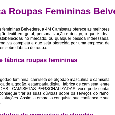
Confecção de Roupas Esportiva
de
ca Roupas Femininas Belv
a
Confecção de Roupas Personaliza
roupa
Confecção Roupas
Confecção Roupa
bel
s femininas Belvedere, a 4M Camisetas oferece as melhores
Confecção Roupas Fitness
as
ão textil em geral, personalização e design, o que é ideal
estabelecidas no mercado, ou qualquer pessoa interessada.
Desenvolvimento de Coleção de E
bels
ernativa completa e que seja oferecida por uma empresa de
Desenvolvimento de Estampa Exclusiva
es sobre fábrica de roupa.
ão
Desenvolvimento d
 fábrica roupas femininas
Desenvolvimento 
Desenvolvimento de Es
lgodão feminina, camiseta de algodão masculina e camiseta
Desenvolvimento de Es
a de algodão, estamparia digital, fábrica de camiseta, entre
RINDES - CAMISETAS PERSONALIZADAS, você pode contar
Desenvolvimento d
nsegue tirar as suas dúvidas sobre os serviços do ramo,
nstalações. Assim, a empresa conquista sua confiança e sua
Desenvolvimento de Estampas Exclus
.
Desenvolvimento Estampa de 
odutos de camisetas de algodão,