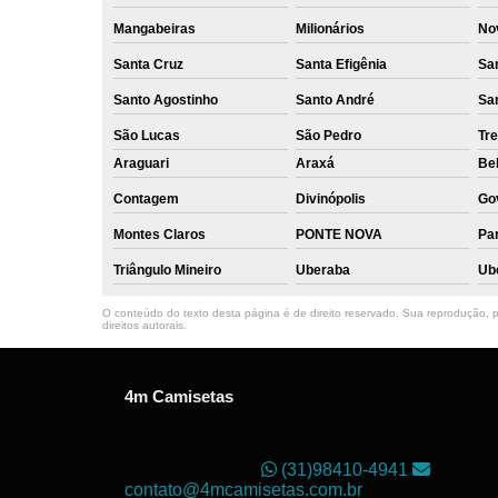
Mangabeiras
Milionários
No
Santa Cruz
Santa Efigênia
Sa
Santo Agostinho
Santo André
Sa
São Lucas
São Pedro
Tre
Araguari
Araxá
Bel
Contagem
Divinópolis
Go
Montes Claros
PONTE NOVA
Par
Triângulo Mineiro
Uberaba
Ub
O conteúdo do texto desta página é de direito reservado. Sua reprodução, pa
direitos autorais
.
4m Camisetas
Unidade01
Rua dos Guaranis, 3º Andar - Ce
Horizonte - MG
CEP: 30120-040
(31)98410-4941
contato@4mcamisetas.com.br