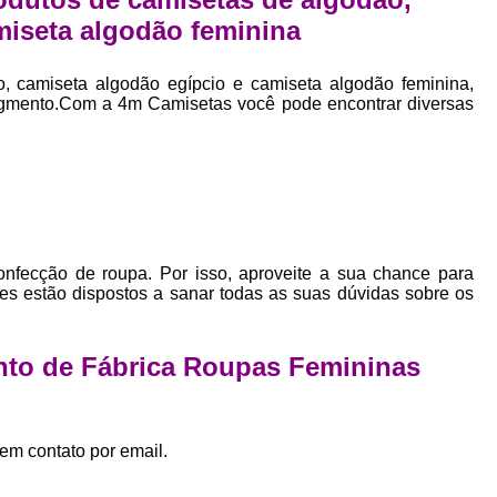
Empresa Private Label
Private D
miseta algodão feminina
Private Label para Pequenas Empr
o, camiseta algodão egípcio e camiseta algodão feminina,
Private Label Roupas Femini
gmento.Com a 4m Camisetas você pode encontrar diversas
Private Label Roupas Infantil
Private Label Roupas Plu
Estamparia de Camiseta Femini
Estamparia Digital de Camiset
Estamparia Digital em Camiseta
onfecção de roupa. Por isso, aproveite a sua chance para
es estão dispostos a sanar todas as suas dúvidas sobre os
Estamparia Digital para Camisetas de Al
Estamparia em Camiseta de Algo
nto de Fábrica Roupas Femininas
Estamparia Impressão Digital
Estamp
Estamparia Digital Algodão
em contato por email.
Estamparia Digital de Camiset