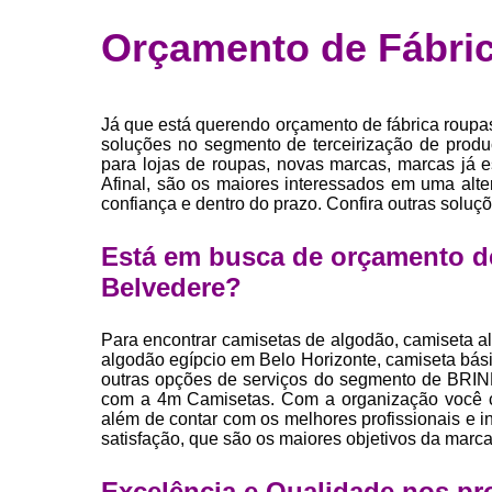
Fábrica 
Orçamento de Fábri
camiset
Fábrica de 
Private la
Já que está querendo orçamento de fábrica roupa
para roup
soluções no segmento de terceirização de produç
para lojas de roupas, novas marcas, marcas já 
Private la
Afinal, são os maiores interessados em uma alt
confiança e dentro do prazo. Confira outras soluçõ
Sublimaç
Está em busca de orçamento de
Belvedere?
Para encontrar camisetas de algodão, camiseta a
algodão egípcio em Belo Horizonte, camiseta básic
outras opções de serviços do segmento de B
com a 4m Camisetas. Com a organização você co
além de contar com os melhores profissionais e i
satisfação, que são os maiores objetivos da marca
Excelência e Qualidade nos pr