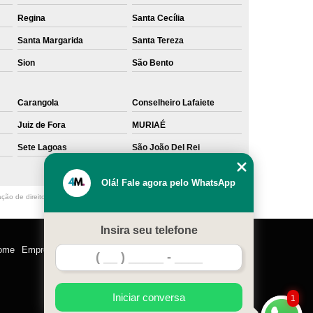
Regina
Santa Cecília
Santa Margarida
Santa Tereza
Sion
São Bento
Carangola
Conselheiro Lafaiete
Juiz de Fora
MURIAÉ
Sete Lagoas
São João Del Rei
Olá! Fale agora pelo WhatsApp
ação de direito autoral – artigo 184 do Código Penal –
Lei 9610/98 - Lei de
Insira seu telefone
ome
Empresa
Missão
Serviços
Contato
Mapa do site
Iniciar conversa
1