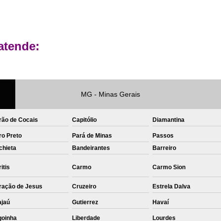
Private Label Roupas Femininas Recif
Private Label Têxtil Moda Infantil Brasília
atende:
Private Label
Private Label A
Private Label Biquínis
Private 
Private Label Camisetas T-
MG - Minas Gerais
Private Label de Camisetas
Priva
Private Label Têxtil
Sublimação C
rão de Cocais
Capitólio
Diamantina
Sublimação de Camisetas
S
ro Preto
Pará de Minas
Passos
chieta
Bandeirantes
Sublimação de Estampa em Ca
Barreiro
Sublimação em Camisetas de Alg
itis
Carmo
Carmo Sion
Sublimação em Tecido
S
ração de Jesus
Cruzeiro
Estrela Dalva
Sublimação para Camisetas
ajaú
Gutierrez
Havaí
goinha
Liberdade
Lourdes