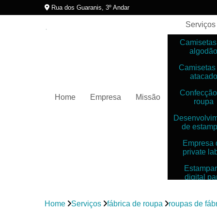
Rua dos Guaranis, 3º Andar
Serviços
Camisetas
algodã
Camisetas
atacad
Confecção
Home
Empresa
Missão
roupa
Desenvolvi
de estam
Empresa 
private la
Estampar
digital pa
camiset
Estampar
Home
Serviços
fábrica de roupa
roupas de fáb
digitais