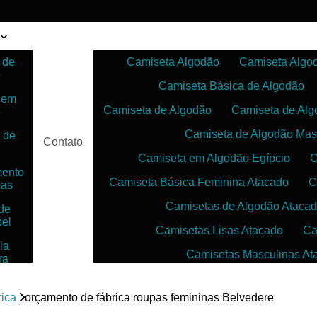
 de
Camiseta Algodão
Camiseta Algo
o
Camiseta Básica de Algodão
 em
Camiseta de Algodão
Camiseta de Alg
o
Camiseta de Algodão Mas
 de
Contato
Camiseta em Algodão Egípcio
C
mento
Camiseta Básica Feminina Atacado
C
pas
Camisetas de Algodão Ataca
de
bel
Camisetas Lisas Atacado
Ca
ia
Camisetas Masculinas At
ra
as
Camisetas no Atacado para Reven
ias
rica
orçamento de fábrica roupas femininas Belvedere
Camisetas para Sublimação