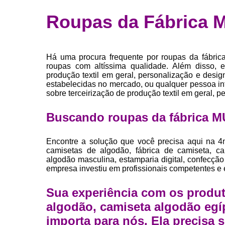
Fábrica 
Roupas da Fábrica 
camiset
Fábrica de 
Private la
Há uma procura frequente por roupas da fábric
para roup
roupas com altíssima qualidade. Além disso, 
produção textil em geral, personalização e desig
Private la
estabelecidas no mercado, ou qualquer pessoa in
sobre terceirização de produção textil em geral, p
Sublimaç
Buscando roupas da fábrica 
Encontre a solução que você precisa aqui na 4
camisetas de algodão, fábrica de camiseta, c
algodão masculina, estamparia digital, confecção
empresa investiu em profissionais competentes e
Sua experiência com os produt
algodão, camiseta algodão egí
importa para nós. Ela precisa s