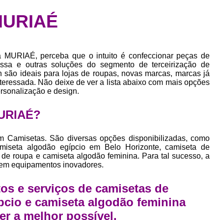
Confecção de Roupas Esportiva
de
MURIAÉ
a
Confecção de Roupas Personaliza
roupa
Confecção Roupas
Confecção Roupa
bel
a MURIAÉ, perceba que o intuito é confeccionar peças de
Confecção Roupas Fitness
as
essa e outras soluções do segmento de terceirização de
n são ideais para lojas de roupas, novas marcas, marcas já
Desenvolvimento de Coleção de E
bels
teressada. Não deixe de ver a lista abaixo com mais opções
Desenvolvimento de Estampa Exclusiva
ersonalização e design.
ão
Desenvolvimento d
MURIAÉ?
Desenvolvimento 
m Camisetas. São diversas opções disponibilizadas, como
Desenvolvimento de Es
amiseta algodão egípcio em Belo Horizonte, camiseta de
 de roupa e camiseta algodão feminina. Para tal sucesso, a
Desenvolvimento de Es
 em equipamentos inovadores.
Desenvolvimento d
os e serviços de camisetas de
Desenvolvimento de Estampas Exclus
pcio e camiseta algodão feminina
Desenvolvimento Estampa de 
er a melhor possível.