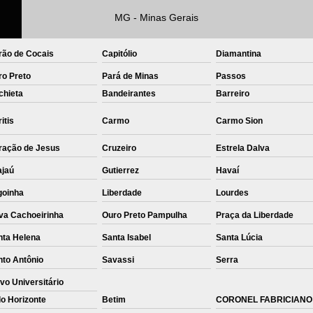
MG - Minas Gerais
Private Label Roupas Femininas Recif
Private Label Têxtil Moda Infantil Brasília
rão de Cocais
Capitólio
Diamantina
Private Label
Private Label A
ro Preto
Pará de Minas
Passos
Private Label Biquínis
Private 
chieta
Bandeirantes
Barreiro
Private Label Camisetas T-
itis
Carmo
Carmo Sion
Private Label de Camisetas
Priva
ração de Jesus
Cruzeiro
Estrela Dalva
Private Label Têxtil
Sublimação C
ajaú
Gutierrez
Havaí
Sublimação de Camisetas
S
goinha
Liberdade
Lourdes
Sublimação de Estampa em Ca
va Cachoeirinha
Ouro Preto Pampulha
Praça da Liberdade
Sublimação em Camisetas de Alg
nta Helena
Santa Isabel
Santa Lúcia
Sublimação em Tecido
S
nto Antônio
Savassi
Serra
Sublimação para Camisetas
vo Universitário
o Horizonte
Betim
CORONEL FABRICIANO