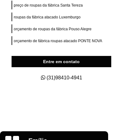
ry Fit
Private Label para e Commerce
preço de roupas da fábrica Santa Tereza
esas
Private Label Roupas Esportivas
roupas da fábrica atacado Luxemburgo
nas
Private Label Roupas Fitness
orçamento de roupas da fábrica Pouso Alegre
Private Label Roupas Masculinas
orçamento de fábrica roupas atacado PONTE NOVA
s Size
Roupas Private Label
na
Estamparia de Camisetas Digital
Entre em contato
a
Estamparia Digital em Camiseta
s
Estamparia Digital para Camiseta
(31)98410-4941
godão
Estamparia e Impressão em Camiseta
dão
Estamparia em Tecido de Algodão
aria Sublimação Digital
Estamparia Digital
Estamparia Digital Camisetas
as
Estamparia Digital em Algodão
Glauber