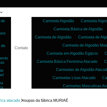
 de
Camiseta Algodão
Camiseta Algo
o
Camiseta Básica de Algodão
 em
Camiseta de Algodão
Camiseta de Alg
o
Camiseta de Algodão Mas
 de
Contato
Camiseta em Algodão Egípcio
C
mento
Camiseta Básica Feminina Atacado
C
pas
Camisetas de Algodão Ataca
de
bel
Camisetas Lisas Atacado
Ca
ia
Camisetas Masculinas At
ra
as
Camisetas no Atacado para Reven
ias
rica atacado
roupas da fábrica MURIAÉ
Camisetas para Sublimação