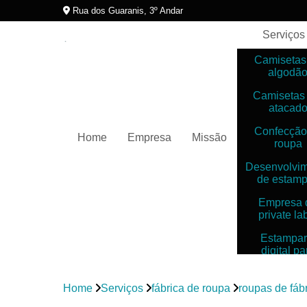
Rua dos Guaranis, 3º Andar
Serviços
Camisetas
algodã
Camisetas
atacad
Confecção
Home
Empresa
Missão
roupa
Desenvolvi
de estam
Empresa 
private la
Estampar
digital pa
camiset
Estampar
Home
Serviços
fábrica de roupa
roupas de fáb
digitais