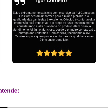
Emília
Estamparia Digital em Tecido d
Estamparia Têxtil Digital
Fabrica Cam
Fábrica Camiseta Est
Ótimo atendimento,todos muito educados, prestativos e que
Fábrica Camisetas Algodão Or
colocam o cliente em primeiro lugar. Qualquer lugar tem
problemas,isso é fato, mas aqui na 4M tudo é resolvido com
calma e de forma que todos saem ganhando no final.
Fábrica Camisetas Estamp
Fabrica Camisetas Persona
Fabrica de Camisetas Lisas
Atacado de Roupas para Revender de Fá
Fábrica Roupas Atacado
Fábrica R
Fábrica Roupas Infantil
Roup
Roupas de Fábrica Atacado
Pr
atende:
Private Label Camisetas Streetwear Goiá
Private Label Moda Fitness Mato Gros
Private Label para Roupa Minas Gerais