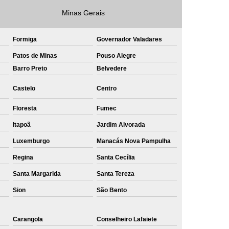
Minas Gerais
e
Private Label Roupas Masculinas Bahia
Private Label Têxtil Streetwear Rio de Janeiro
Formiga
Governador Valadares
lfaiataria
Private Label Bermudas
Patos de Minas
Pouso Alegre
Label Bones
Private Label Camisetas
Barro Preto
Belvedere
shirt
Private Label Confecção
Castelo
Centro
te Label de Malhas
Private Label Roupas
Floresta
Fumec
amiseta
Sublimação Camiseta Algodão
Itapoã
Jardim Alvorada
ublimação de Camisetas de Algodão
Luxemburgo
Manacás Nova Pampulha
miseta
Sublimação em Camisetas
Regina
Santa Cecília
odão
Sublimação em Camisetas Lisas
Santa Margarida
Santa Tereza
ublimação em Tecido de Algodão
Sion
São Bento
Sublimação Total em Camisetas
Carangola
Conselheiro Lafaiete