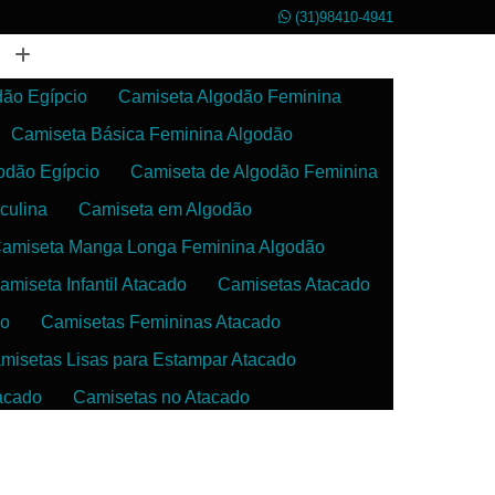
(31)98410-4941
dão Egípcio
Camiseta Algodão Feminina
Camiseta Básica Feminina Algodão
odão Egípcio
Camiseta de Algodão Feminina
culina
Camiseta em Algodão
amiseta Manga Longa Feminina Algodão
amiseta Infantil Atacado
Camisetas Atacado
do
Camisetas Femininas Atacado
misetas Lisas para Estampar Atacado
acado
Camisetas no Atacado
da
Camisetas para Estampar Atacado
 Atacado
Confecção de Roupas