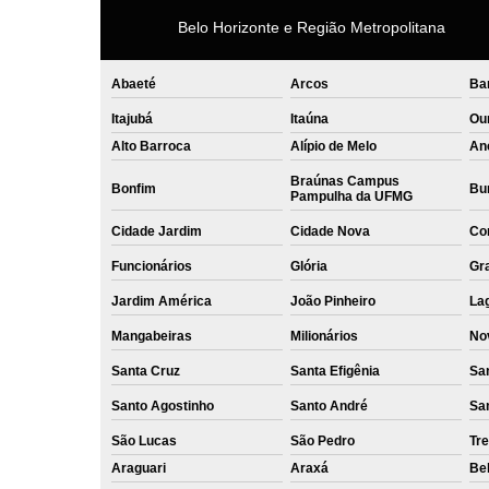
Belo Horizonte e Região Metropolitana
Abaeté
Arcos
Ba
Itajubá
Itaúna
Ou
Alto Barroca
Alípio de Melo
An
Braúnas Campus
Bonfim
Bur
Pampulha da UFMG
Cidade Jardim
Cidade Nova
Co
Funcionários
Glória
Gr
Jardim América
João Pinheiro
La
Mangabeiras
Milionários
No
Santa Cruz
Santa Efigênia
Sa
Santo Agostinho
Santo André
Sa
São Lucas
São Pedro
Tre
Araguari
Araxá
Bel