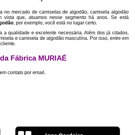
Empresa Private Label
Private D
ia no mercado de camisetas de algodão, camiseta algodão
Private Label para Pequenas Empr
em vista que, atuamos nesse segmento há anos. Se está
lgodão
, por exemplo, você está no lugar certo.
Private Label Roupas Femini
a a qualidade e excelente necessária. Além dos já citados,
Private Label Roupas Infantil
iseta e camiseta de algodão masculina. Por isso, entre em
Private Label Roupas Plu
cliente.
Estamparia de Camiseta Femini
 da Fábrica MURIAÉ
Estamparia Digital de Camiset
em contato por email.
Estamparia Digital em Camiseta
Estamparia Digital para Camisetas de Al
Estamparia em Camiseta de Algo
Estamparia Impressão Digital
Estamp
Estamparia Digital Algodão
Estamparia Digital de Camiset