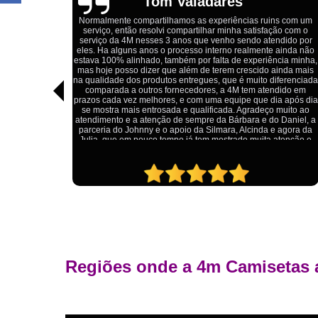
Igor Cordeiro
s com um
o com o
Estou extremamente satisfeito com o serviço da 4M Camisetas!
dido por
Eles forneceram uniformes para a minha pizzaria, e a
ainda não
qualidade das camisetas é excelente. O tecido é confortável, a
ia minha,
impressão está impecável, e o preço foi justo, especialmente
nda mais
considerando a alta qualidade do produto. Além disso, o
ferenciada
atendimento foi ágil e atencioso, desde o primeiro contato até a
ido em
entrega dos uniformes. Com certeza, recomendo a 4M
 após dia
Camisetas para quem procura uniformes de qualidade e um
uito ao
ótimo custo-benefício.
Daniel, a
agora da
tenção e
Regiões onde a 4m Camisetas 