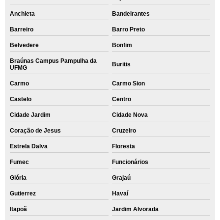
Anchieta
Bandeirantes
Barreiro
Barro Preto
Belvedere
Bonfim
Braúnas Campus Pampulha da
Buritis
UFMG
Carmo
Carmo Sion
Castelo
Centro
Cidade Jardim
Cidade Nova
Coração de Jesus
Cruzeiro
Estrela Dalva
Floresta
Fumec
Funcionários
Glória
Grajaú
Gutierrez
Havaí
Itapoã
Jardim Alvorada