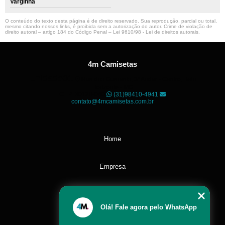
Varginha
O conteúdo do texto desta página é de direito reservado. Sua reprodução, parcial ou total,
mesmo citando nossos links, é proibida sem a autorização do autor. Crime de violação de
direito autoral – artigo 184 do Código Penal –
Lei 9610/98 - Lei de direitos autorais
.
4m Camisetas
Unidade01
Rua dos Guaranis, 3º Andar - Centro, Belo
Horizonte - MG
CEP: 30120-040
(31)98410-4941
contato@4mcamisetas.com.br
Home
Empresa
Missão
Olá! Fale agora pelo WhatsApp
Serviços