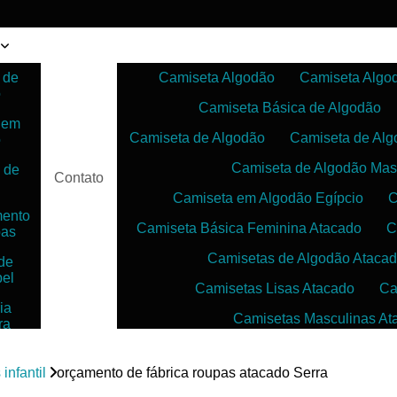
 de
Camiseta Algodão
Camiseta Algo
o
Camiseta Básica de Algodão
 em
Camiseta de Algodão
Camiseta de Alg
o
Camiseta de Algodão Mas
 de
Contato
Camiseta em Algodão Egípcio
C
mento
Camiseta Básica Feminina Atacado
C
pas
Camisetas de Algodão Ataca
de
bel
Camisetas Lisas Atacado
Ca
ia
Camisetas Masculinas At
ra
as
Camisetas no Atacado para Reven
ias
infantil
orçamento de fábrica roupas atacado Serra
Camisetas para Sublimação