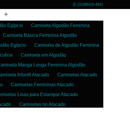
(31)98410-4941
dão Egípcio
Camiseta Algodão Feminina
Camiseta Básica Feminina Algodão
odão Egípcio
Camiseta de Algodão Feminina
culina
Camiseta em Algodão
amiseta Manga Longa Feminina Algodão
amiseta Infantil Atacado
Camisetas Atacado
do
Camisetas Femininas Atacado
misetas Lisas para Estampar Atacado
acado
Camisetas no Atacado
da
Camisetas para Estampar Atacado
 Atacado
Confecção de Roupas