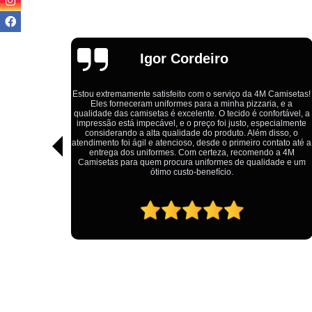
Igor Cordeiro
s com um
o com o
Estou extremamente satisfeito com o serviço da 4M Camisetas!
dido por
Eles forneceram uniformes para a minha pizzaria, e a
ainda não
qualidade das camisetas é excelente. O tecido é confortável, a
ia minha,
impressão está impecável, e o preço foi justo, especialmente
nda mais
considerando a alta qualidade do produto. Além disso, o
ferenciada
atendimento foi ágil e atencioso, desde o primeiro contato até a
ido em
entrega dos uniformes. Com certeza, recomendo a 4M
 após dia
Camisetas para quem procura uniformes de qualidade e um
uito ao
ótimo custo-benefício.
Daniel, a
agora da
tenção e