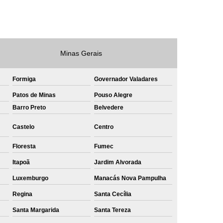
e
Private Label Roupas Masculinas Bahia
Private Label Têxtil Streetwear Rio de Janeiro
lfaiataria
Private Label Bermudas
Minas Gerais
Label Bones
Private Label Camisetas
Formiga
Governador Valadares
shirt
Private Label Confecção
Patos de Minas
Pouso Alegre
te Label de Malhas
Private Label Roupas
Barro Preto
Belvedere
amiseta
Sublimação Camiseta Algodão
Castelo
Centro
ublimação de Camisetas de Algodão
Floresta
Fumec
miseta
Sublimação em Camisetas
Itapoã
Jardim Alvorada
odão
Sublimação em Camisetas Lisas
Luxemburgo
Manacás Nova Pampulha
ublimação em Tecido de Algodão
Regina
Santa Cecília
Sublimação Total em Camisetas
Santa Margarida
Santa Tereza