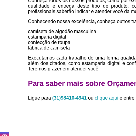
Conheça todos os nossos produtos, como por exe
qualidade e entrega deste tipo de produto, c
profissionais saberão indicar e atender você da m
Conhecendo nossa excelência, conheça outros tr
camiseta de algodão masculina
estamparia digital
confecção de roupa
fábrica de camiseta
Executamos cada trabalho de uma forma qualida
além dos citados, como estamparia digital e co
Teremos prazer em atender você!
Para saber mais sobre Orçame
Ligue para
(31)98410-4941
ou
clique aqui
e entre 