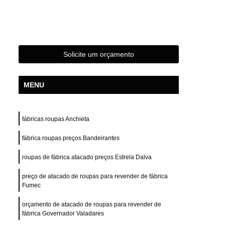
s
Confecção de Roupas Femininas
das
Confecção de Roupas Terceirizada
s Esportivas
Confecção Roupas Femininas
Solicite um orçamento
Fabrica e Confecção de Roupas
stampas
Desenvolvimento de Estampa
MENU
Desenvolvimento de Estampa para Camisas
e Estampa para Camisetas
fábricas roupas Anchieta
de Estampa para Roupas
fábrica roupas preços Bandeirantes
tampa para Roupas Femininas
roupas de fábrica atacado preços Estrela Dalva
tampa para Roupas Masculinas
preço de atacado de roupas para revender de fábrica
e Estampa Personalizada
Fumec
ivas
Desenvolvimento Estampa Camiseta
orçamento de atacado de roupas para revender de
Camiseta
Confecção Private Label
fábrica Governador Valadares