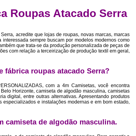
Confecção de Roupas Esportiva
de
ca Roupas Atacado Serra
a
Confecção de Roupas Personaliza
roupa
Confecção Roupas
Confecção Roupa
bel
 Serra, acredite que lojas de roupas, novas marcas, marcas
Confecção Roupas Fitness
as
oa interessada sempre buscam por modelos modernos como
 também que trata-se da produção personalizada de peças de
Desenvolvimento de Coleção de E
bels
ões com relação a terceirização de produção textil em geral,
Desenvolvimento de Estampa Exclusiva
ão
Desenvolvimento d
 fábrica roupas atacado Serra?
Desenvolvimento 
ERSONALIZADAS, com a 4m Camisetas, você encontra
Desenvolvimento de Es
 Belo Horizonte, camiseta de algodão masculina, camisetas
a digital, entre outras alternativas. Apresentando produtos
Desenvolvimento de Es
is especializados e instalações modernas e em bom estado,
Desenvolvimento d
Desenvolvimento de Estampas Exclus
m camiseta de algodão masculina.
Desenvolvimento Estampa de 