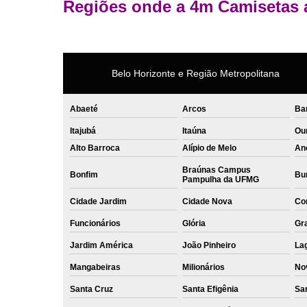
Regiões onde a 4m Camisetas 
Belo Horizonte e Região Metropolitana
Abaeté
Arcos
Ba
Itajubá
Itaúna
Ou
Alto Barroca
Alípio de Melo
An
Braúnas Campus
Bonfim
Bur
Pampulha da UFMG
Cidade Jardim
Cidade Nova
Co
Funcionários
Glória
Gr
Jardim América
João Pinheiro
La
Mangabeiras
Milionários
No
Santa Cruz
Santa Efigênia
Sa