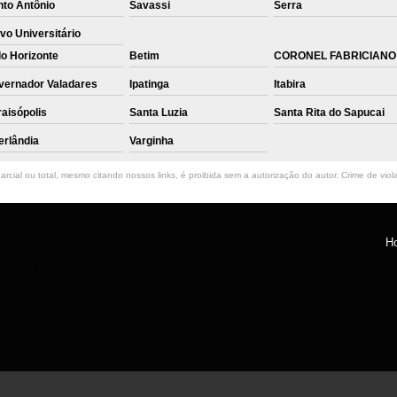
nto Antônio
Savassi
Serra
vo Universitário
o Horizonte
Betim
CORONEL FABRICIANO
vernador Valadares
Ipatinga
Itabira
aisópolis
Santa Luzia
Santa Rita do Sapucai
erlândia
Varginha
rcial ou total, mesmo citando nossos links, é proibida sem a autorização do autor. Crime de viol
H
ntro, Belo