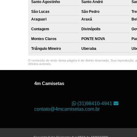
Santo Agostinho
Santo André
Sa
São Lucas
São Pedro
Tre
Araguari
Araxá
Bel
Contagem
Divinópolis
Go
Montes Claros
PONTE NOVA
Par
Triângulo Mineiro
Uberaba
Ub
O conteúdo do texto desta página é de direito reservado. Sua reprodução, pa
direitos autorais
.
4m Camisetas
Unidade01
Rua dos Guaranis, 3º Andar - Ce
Horizonte - MG
CEP: 30120-040
(31)98410-4941
contato@4mcamisetas.com.br