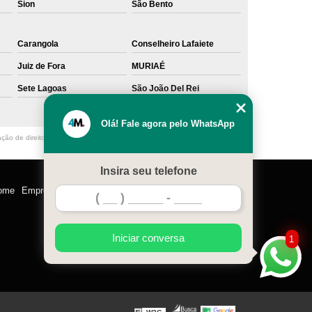
Sion
São Bento
Carangola
Conselheiro Lafaiete
Juiz de Fora
MURIAÉ
Sete Lagoas
São João Del Rei
Olá! Fale agora pelo WhatsApp
ação de direito autoral – artigo 184 do Código Penal –
Lei 9610/98 - Lei de
Insira seu telefone
ome
Empresa
Missão
Serviços
Contato
Mapa do site
Iniciar conversa
1