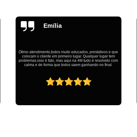
Estamparia Digital em Tecido d
Estamparia Têxtil Digital
Fabrica Cam
Fábrica Camiseta Est
Emília
Fábrica Camisetas Algodão Or
Fábrica Camisetas Estamp
Fabrica Camisetas Persona
Ótimo atendimento,todos muito educados, prestativos e que
colocam o cliente em primeiro lugar. Qualquer lugar tem
problemas,isso é fato, mas aqui na 4M tudo é resolvido com
Fabrica de Camisetas Lisas
calma e de forma que todos saem ganhando no final.
Atacado de Roupas para Revender de Fá
Fábrica Roupas Atacado
Fábrica R
Fábrica Roupas Infantil
Roup
Roupas de Fábrica Atacado
Pr
Private Label Camisetas Streetwear Goiá
Private Label Moda Fitness Mato Gros
Private Label para Roupa Minas Gerais