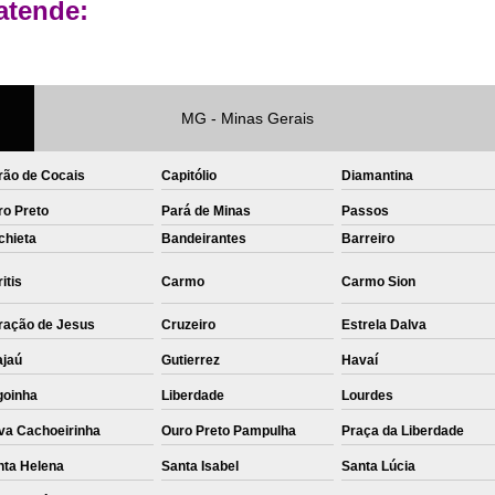
atende:
Private Label Roupas Femininas Recif
Private Label Têxtil Moda Infantil Brasília
Private Label
Private Label A
MG - Minas Gerais
Private Label Biquínis
Private 
rão de Cocais
Capitólio
Diamantina
Private Label Camisetas T-
ro Preto
Pará de Minas
Passos
Private Label de Camisetas
Priva
chieta
Bandeirantes
Barreiro
Private Label Têxtil
Sublimação C
itis
Carmo
Carmo Sion
Sublimação de Camisetas
S
ração de Jesus
Cruzeiro
Estrela Dalva
Sublimação de Estampa em Ca
ajaú
Gutierrez
Havaí
Sublimação em Camisetas de Alg
goinha
Liberdade
Lourdes
Sublimação em Tecido
S
va Cachoeirinha
Ouro Preto Pampulha
Praça da Liberdade
Sublimação para Camisetas
nta Helena
Santa Isabel
Santa Lúcia