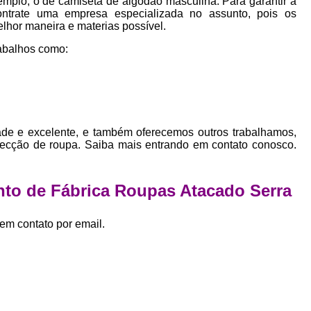
mplo, o de camiseta de algodão masculina. Para garantir a
Empresa Private Label
Private D
ontrate uma empresa especializada no assunto, pois os
elhor maneira e materias possível.
Private Label para Pequenas Empr
abalhos como:
Private Label Roupas Femini
Private Label Roupas Infantil
Private Label Roupas Plu
Estamparia de Camiseta Femini
de e excelente, e também oferecemos outros trabalhamos,
nfecção de roupa. Saiba mais entrando em contato conosco.
Estamparia Digital de Camiset
Estamparia Digital em Camiseta
nto de Fábrica Roupas Atacado Serra
Estamparia Digital para Camisetas de Al
Estamparia em Camiseta de Algo
em contato por email.
Estamparia Impressão Digital
Estamp
Estamparia Digital Algodão
Estamparia Digital de Camiset