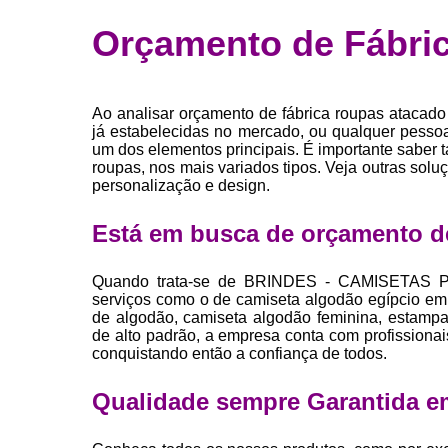
Fábrica 
Orçamento de Fábri
camiset
Fábrica de 
Private la
Ao analisar orçamento de fábrica roupas atacado
para roup
já estabelecidas no mercado, ou qualquer pess
um dos elementos principais. É importante saber
Private la
roupas, nos mais variados tipos. Veja outras soluç
personalização e design.
Sublimaç
Está em busca de orçamento de
Quando trata-se de BRINDES - CAMISETAS P
serviços como o de camiseta algodão egípcio em
de algodão, camiseta algodão feminina, estampari
de alto padrão, a empresa conta com profissiona
conquistando então a confiança de todos.
Qualidade sempre Garantida e