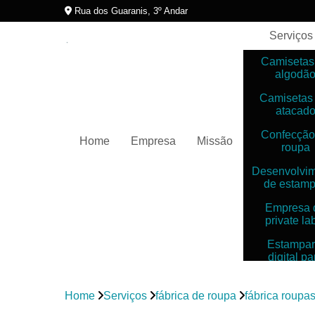
Rua dos Guaranis, 3º Andar
Serviços
Camisetas
algodã
Camisetas
atacad
Confecção
Home
Empresa
Missão
roupa
Desenvolvi
de estam
Empresa 
private la
Estampar
digital pa
camiset
Estampar
Home
Serviços
fábrica de roupa
fábrica roupas 
digitais