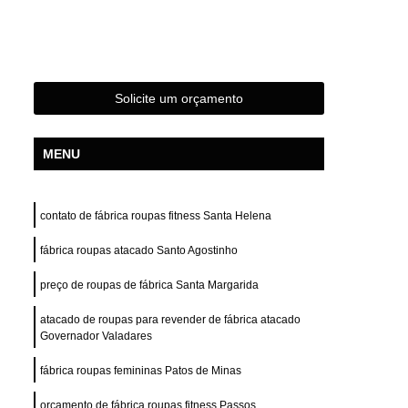
s
Confecção de Roupas Femininas
das
Confecção de Roupas Terceirizada
s Esportivas
Confecção Roupas Femininas
Solicite um orçamento
Fabrica e Confecção de Roupas
stampas
Desenvolvimento de Estampa
MENU
Desenvolvimento de Estampa para Camisas
e Estampa para Camisetas
contato de fábrica roupas fitness Santa Helena
de Estampa para Roupas
fábrica roupas atacado Santo Agostinho
tampa para Roupas Femininas
preço de roupas de fábrica Santa Margarida
tampa para Roupas Masculinas
atacado de roupas para revender de fábrica atacado
e Estampa Personalizada
Governador Valadares
ivas
Desenvolvimento Estampa Camiseta
fábrica roupas femininas Patos de Minas
Camiseta
Confecção Private Label
orçamento de fábrica roupas fitness Passos