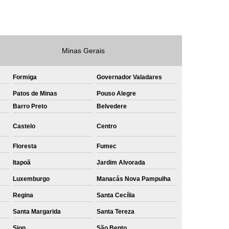
e
Private Label Roupas Masculinas Bahia
Private Label Têxtil Streetwear Rio de Janeiro
lfaiataria
Private Label Bermudas
Minas Gerais
Label Bones
Private Label Camisetas
Formiga
Governador Valadares
shirt
Private Label Confecção
Patos de Minas
Pouso Alegre
te Label de Malhas
Private Label Roupas
Barro Preto
Belvedere
amiseta
Sublimação Camiseta Algodão
Castelo
Centro
ublimação de Camisetas de Algodão
Floresta
Fumec
miseta
Sublimação em Camisetas
Itapoã
Jardim Alvorada
odão
Sublimação em Camisetas Lisas
Luxemburgo
Manacás Nova Pampulha
ublimação em Tecido de Algodão
Regina
Santa Cecília
Sublimação Total em Camisetas
Santa Margarida
Santa Tereza
Sion
São Bento