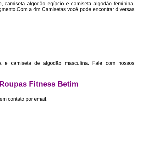
Empresa Private Label
Private D
o, camiseta algodão egípcio e camiseta algodão feminina,
gmento.Com a 4m Camisetas você pode encontrar diversas
Private Label para Pequenas Empr
Private Label Roupas Femini
Private Label Roupas Infantil
Private Label Roupas Plu
Estamparia de Camiseta Femini
a e camiseta de algodão masculina. Fale com nossos
Estamparia Digital de Camiset
Estamparia Digital em Camiseta
 Roupas Fitness Betim
Estamparia Digital para Camisetas de Al
Estamparia em Camiseta de Algo
em contato por email.
Estamparia Impressão Digital
Estamp
Estamparia Digital Algodão
Estamparia Digital de Camiset