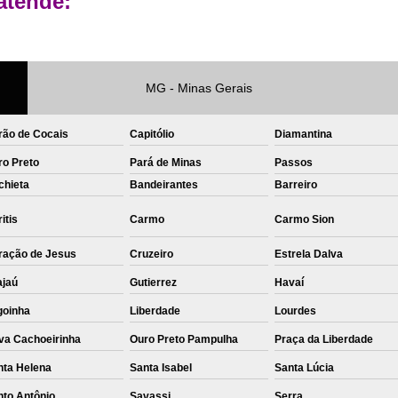
atende:
Private Label Roupas Femininas Recif
Private Label Têxtil Moda Infantil Brasília
Private Label
Private Label A
MG - Minas Gerais
Private Label Biquínis
Private 
rão de Cocais
Capitólio
Diamantina
Private Label Camisetas T-
ro Preto
Pará de Minas
Passos
Private Label de Camisetas
Priva
chieta
Bandeirantes
Barreiro
Private Label Têxtil
Sublimação C
itis
Carmo
Carmo Sion
Sublimação de Camisetas
S
ração de Jesus
Cruzeiro
Estrela Dalva
Sublimação de Estampa em Ca
ajaú
Gutierrez
Havaí
Sublimação em Camisetas de Alg
goinha
Liberdade
Lourdes
Sublimação em Tecido
S
va Cachoeirinha
Ouro Preto Pampulha
Praça da Liberdade
Sublimação para Camisetas
nta Helena
Santa Isabel
Santa Lúcia
nto Antônio
Savassi
Serra