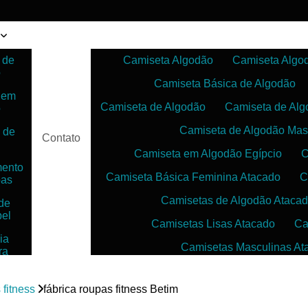
 de
Camiseta Algodão
Camiseta Algo
o
Camiseta Básica de Algodão
 em
Camiseta de Algodão
Camiseta de Alg
o
Camiseta de Algodão Mas
 de
Contato
Camiseta em Algodão Egípcio
C
mento
Camiseta Básica Feminina Atacado
C
pas
Camisetas de Algodão Ataca
de
bel
Camisetas Lisas Atacado
Ca
ia
Camisetas Masculinas At
ra
as
Camisetas no Atacado para Reven
ias
 fitness
fábrica roupas fitness Betim
Camisetas para Sublimação