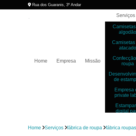
Rua dos Guaranis, 3º Andar
Serviços
Camisetas
algodã
Camisetas
atacad
Confecção
Home
Empresa
Missão
roupa
Desenvolvi
de estam
Empresa 
private la
Estampar
digital pa
camiset
Estampar
Home
Serviços
fábrica de roupa
fábrica roupas
digitais