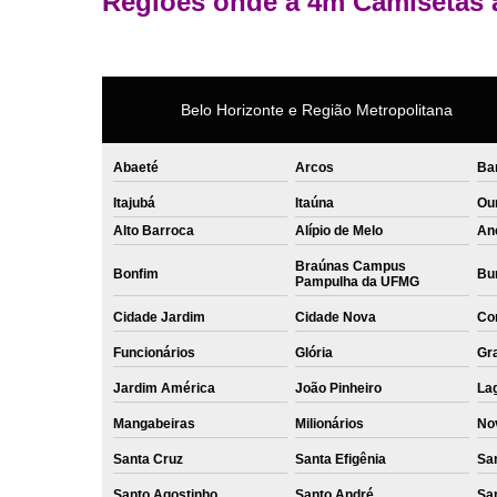
Regiões onde a 4m Camisetas 
Belo Horizonte e Região Metropolitana
Abaeté
Arcos
Ba
Itajubá
Itaúna
Ou
Alto Barroca
Alípio de Melo
An
Braúnas Campus
Bonfim
Bur
Pampulha da UFMG
Cidade Jardim
Cidade Nova
Co
Funcionários
Glória
Gr
Jardim América
João Pinheiro
La
Mangabeiras
Milionários
No
Santa Cruz
Santa Efigênia
Sa
Santo Agostinho
Santo André
Sa