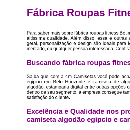
Fábrica 
Fábrica Roupas Fit
camiset
Fábrica de 
Private la
Para saber mais sobre fábrica roupas fitness Beti
para roup
altíssima qualidade. Além disso, essa e outras
geral, personalização e design são ideais para 
Private la
mercado, ou qualquer pessoa interessada. Confir
Sublimaç
Buscando fábrica roupas fitne
Saiba que com a 4m Camisetas você pode achar
egípcio em Belo Horizonte e camiseta de algo
algodão, estamparia digital entre outras opções 
dentro de seu segmento, a empresa consegue ta
satisfação do cliente.
Excelência e Qualidade nos pr
camiseta algodão egípcio e ca