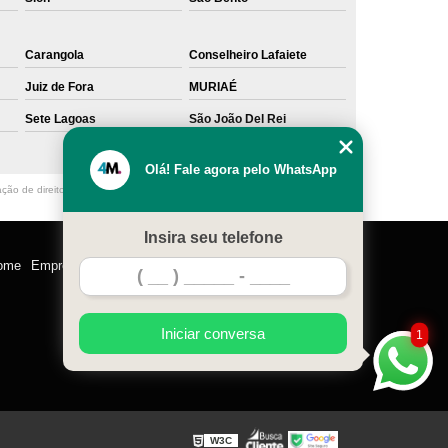
Carangola
Conselheiro Lafaiete
Juiz de Fora
MURIAÉ
Sete Lagoas
São João Del Rei
Olá! Fale agora pelo WhatsApp
ação de direito autoral – artigo 184 do Código Penal –
Lei 9610/98 - Lei de
Insira seu telefone
ome
Empresa
Missão
Serviços
Contato
Mapa do site
Iniciar conversa
1
W3C