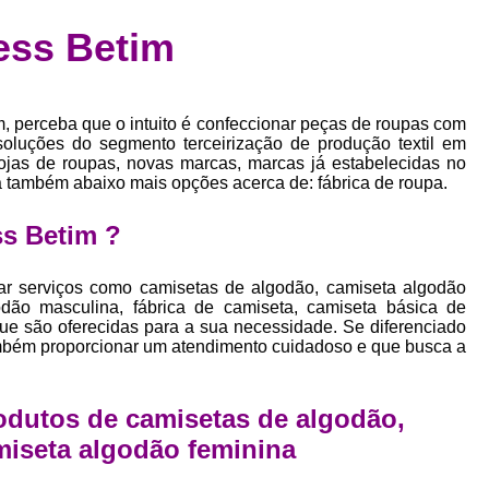
Confecção de Roupas Esportiva
de
ness Betim
a
Confecção de Roupas Personaliza
roupa
Confecção Roupas
Confecção Roupa
bel
m, perceba que o intuito é confeccionar peças de roupas com
Confecção Roupas Fitness
as
 soluções do segmento terceirização de produção textil em
lojas de roupas, novas marcas, marcas já estabelecidas no
Desenvolvimento de Coleção de E
bels
a também abaixo mais opções acerca de: fábrica de roupa.
Desenvolvimento de Estampa Exclusiva
ão
ss Betim ?
Desenvolvimento d
Desenvolvimento 
 serviços como camisetas de algodão, camiseta algodão
dão masculina, fábrica de camiseta, camiseta básica de
Desenvolvimento de Es
que são oferecidas para a sua necessidade. Se diferenciado
mbém proporcionar um atendimento cuidadoso e que busca a
Desenvolvimento de Es
Desenvolvimento d
odutos de camisetas de algodão,
Desenvolvimento de Estampas Exclus
miseta algodão feminina
Desenvolvimento Estampa de 