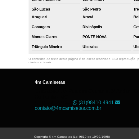
São Lucas
São Pedro
Tre
Araguari
Araxá
Bel
Contagem
Divinópolis
Go
Montes Claros
PONTE NOVA
Par
Triângulo Mineiro
Uberaba
Ub
O conteúdo do texto desta página é de direito reservado. Sua reprodução, pa
direitos autorais
.
4m Camisetas
Unidade01
Rua dos Guaranis, 3º Andar - Ce
Horizonte - MG
CEP: 30120-040
(31)98410-4941
contato@4mcamisetas.com.br
Copyright © 4m Camisetas (Lei 9610 de 19/02/1998)