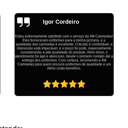
Estamparia Digital em Tecido d
Estamparia Têxtil Digital
Fabrica Cam
Fábrica Camiseta Est
Emília
Fábrica Camisetas Algodão Or
s!
Fábrica Camisetas Estamp
 a
Ótimo atendimento,todos muito educados, prestativos e que
e
Fabrica Camisetas Persona
colocam o cliente em primeiro lugar. Qualquer lugar tem
problemas,isso é fato, mas aqui na 4M tudo é resolvido com
 a
Fabrica de Camisetas Lisas
calma e de forma que todos saem ganhando no final.
m
Atacado de Roupas para Revender de Fá
Fábrica Roupas Atacado
Fábrica R
Fábrica Roupas Infantil
Roup
Roupas de Fábrica Atacado
Pr
Private Label Camisetas Streetwear Goiá
Private Label Moda Fitness Mato Gros
Private Label para Roupa Minas Gerais