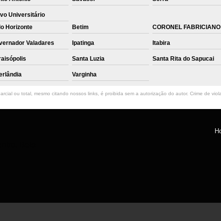
vo Universitário
o Horizonte
Betim
CORONEL FABRICIANO
vernador Valadares
Ipatinga
Itabira
aisópolis
Santa Luzia
Santa Rita do Sapucai
erlândia
Varginha
rcial ou total, mesmo citando nossos links, é proibida sem a autorização do autor. Crime de viol
H
ntro, Belo