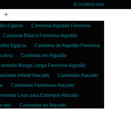
(31)98410-4941
dão Egípcio
Camiseta Algodão Feminina
Camiseta Básica Feminina Algodão
odão Egípcio
Camiseta de Algodão Feminina
culina
Camiseta em Algodão
amiseta Manga Longa Feminina Algodão
amiseta Infantil Atacado
Camisetas Atacado
do
Camisetas Femininas Atacado
misetas Lisas para Estampar Atacado
acado
Camisetas no Atacado
da
Camisetas para Estampar Atacado
 Atacado
Confecção de Roupas