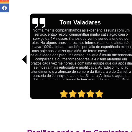
Igor Cordeiro
ns com um
ção com o
Estou extremamente satisfeito com o serviço da 4M Camiseta
ndido por
Eles forneceram uniformes para a minha pizzaria, e a
 ainda não
qualidade das camisetas é excelente. O tecido é confortável,
ncia minha,
impressão está impecável, e o preço foi justo, especialment
ainda mais
considerando a alta qualidade do produto. Além disso, o
iferenciada
atendimento foi ágil e atencioso, desde o primeiro contato até
ndido em
entrega dos uniformes. Com certeza, recomendo a 4M
ia após dia
Camisetas para quem procura uniformes de qualidade e u
 muito ao
ótimo custo-benefício.
o Daniel, a
e agora da
 atenção e