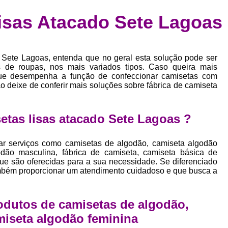
Confecção de Roupas Esportiva
de
isas Atacado Sete Lagoas
a
Confecção de Roupas Personaliza
roupa
Confecção Roupas
Confecção Roupa
bel
 Sete Lagoas, entenda que no geral esta solução pode ser
Confecção Roupas Fitness
as
 de roupas, nos mais variados tipos. Caso queira mais
que desempenha a função de confeccionar camisetas com
Desenvolvimento de Coleção de E
bels
 deixe de conferir mais soluções sobre fábrica de camiseta
Desenvolvimento de Estampa Exclusiva
ão
Desenvolvimento d
etas lisas atacado Sete Lagoas ?
Desenvolvimento 
 serviços como camisetas de algodão, camiseta algodão
Desenvolvimento de Es
dão masculina, fábrica de camiseta, camiseta básica de
que são oferecidas para a sua necessidade. Se diferenciado
Desenvolvimento de Es
mbém proporcionar um atendimento cuidadoso e que busca a
Desenvolvimento d
Desenvolvimento de Estampas Exclus
odutos de camisetas de algodão,
Desenvolvimento Estampa de 
miseta algodão feminina