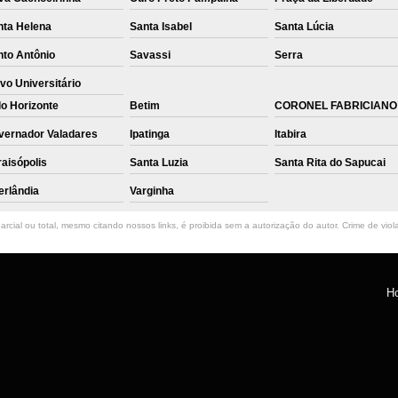
nta Helena
Santa Isabel
Santa Lúcia
nto Antônio
Savassi
Serra
vo Universitário
o Horizonte
Betim
CORONEL FABRICIANO
vernador Valadares
Ipatinga
Itabira
aisópolis
Santa Luzia
Santa Rita do Sapucai
erlândia
Varginha
rcial ou total, mesmo citando nossos links, é proibida sem a autorização do autor. Crime de viol
H
ntro, Belo