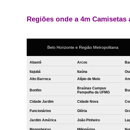
Regiões onde a 4m Camisetas 
Belo Horizonte e Região Metropolitana
Abaeté
Arcos
Ba
Itajubá
Itaúna
Ou
Alto Barroca
Alípio de Melo
An
Braúnas Campus
Bonfim
Bur
Pampulha da UFMG
Cidade Jardim
Cidade Nova
Co
Funcionários
Glória
Gr
Jardim América
João Pinheiro
La
Mangabeiras
Milionários
No