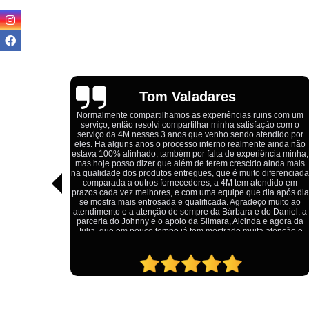
Igor Cordeiro
s com um
o com o
Estou extremamente satisfeito com o serviço da 4M Camisetas!
dido por
Eles forneceram uniformes para a minha pizzaria, e a
ainda não
qualidade das camisetas é excelente. O tecido é confortável, a
ia minha,
impressão está impecável, e o preço foi justo, especialmente
nda mais
considerando a alta qualidade do produto. Além disso, o
ferenciada
atendimento foi ágil e atencioso, desde o primeiro contato até a
ido em
entrega dos uniformes. Com certeza, recomendo a 4M
 após dia
Camisetas para quem procura uniformes de qualidade e um
uito ao
ótimo custo-benefício.
Daniel, a
agora da
tenção e