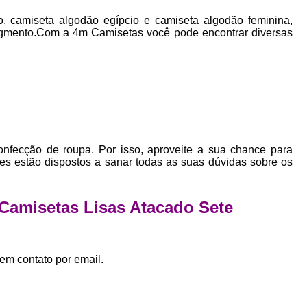
Empresa Private Label
Private D
o, camiseta algodão egípcio e camiseta algodão feminina,
Private Label para Pequenas Empr
gmento.Com a 4m Camisetas você pode encontrar diversas
Private Label Roupas Femini
Private Label Roupas Infantil
Private Label Roupas Plu
Estamparia de Camiseta Femini
Estamparia Digital de Camiset
onfecção de roupa. Por isso, aproveite a sua chance para
es estão dispostos a sanar todas as suas dúvidas sobre os
Estamparia Digital em Camiseta
Estamparia Digital para Camisetas de Al
 Camisetas Lisas Atacado Sete
Estamparia em Camiseta de Algo
Estamparia Impressão Digital
Estamp
em contato por email.
Estamparia Digital Algodão
Estamparia Digital de Camiset