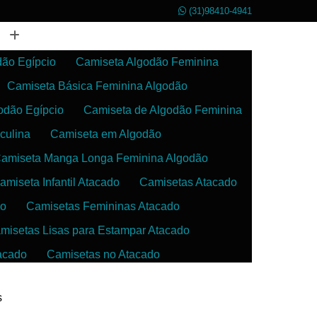
(31)98410-4941
dão Egípcio
Camiseta Algodão Feminina
Camiseta Básica Feminina Algodão
odão Egípcio
Camiseta de Algodão Feminina
culina
Camiseta em Algodão
amiseta Manga Longa Feminina Algodão
amiseta Infantil Atacado
Camisetas Atacado
do
Camisetas Femininas Atacado
misetas Lisas para Estampar Atacado
acado
Camisetas no Atacado
da
Camisetas para Estampar Atacado
s
 Atacado
Confecção de Roupas