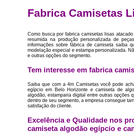
Fábrica 
Fabrica Camisetas L
camiset
Fábrica de 
Private la
Como busca por fabrica camisetas lisas atacado
para roup
resumida na produção personalizada de peças
informações sobre fábrica de camiseta saiba 
Private la
modelação especial e estampa personalizada. Não
e outras opções do segmento.
Sublimaç
Tem interesse em fabrica camis
Saiba que com a 4m Camisetas você pode achar
egípcio em Belo Horizonte e camiseta de algo
algodão, estamparia digital entre outras opções 
dentro de seu segmento, a empresa consegue ta
satisfação do cliente.
Excelência e Qualidade nos pr
camiseta algodão egípcio e ca