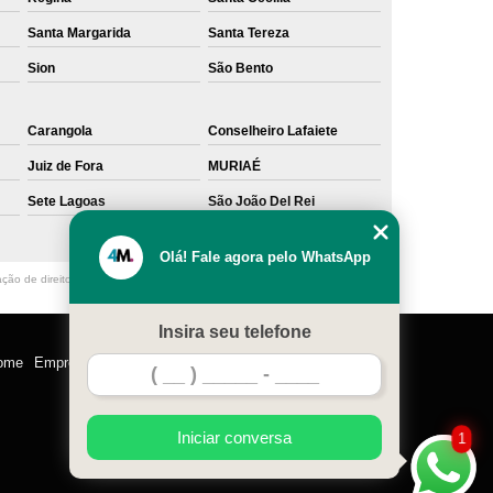
Santa Margarida
Santa Tereza
Sion
São Bento
Carangola
Conselheiro Lafaiete
Juiz de Fora
MURIAÉ
Sete Lagoas
São João Del Rei
Olá! Fale agora pelo WhatsApp
ação de direito autoral – artigo 184 do Código Penal –
Lei 9610/98 - Lei de
Insira seu telefone
ome
Empresa
Missão
Serviços
Contato
Mapa do site
Iniciar conversa
1