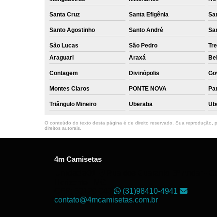
Santa Cruz
Santa Efigênia
Sa
Santo Agostinho
Santo André
Sa
São Lucas
São Pedro
Tre
Araguari
Araxá
Bel
Contagem
Divinópolis
Go
Montes Claros
PONTE NOVA
Par
Triângulo Mineiro
Uberaba
Ub
O conteúdo do texto desta página é de direito reservado. Sua reprodução, pa
direitos autorais
.
4m Camisetas
Unidade01
Rua dos Guaranis, 3º Andar - Ce
Horizonte - MG
CEP: 30120-040
(31)98410-4941
contato@4mcamisetas.com.br