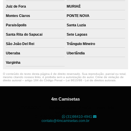
Juiz de Fora
MURIAÉ
Montes Claros
PONTE NOVA
Paraisópolis
Santa Luzia
Santa Rita do Sapucai
Sete Lagoas
São João Del Rei
Triângulo Mineiro
Uberaba
Uberlândia
Varginha
O conteúdo do texto desta página é de direito reservado. Sua reprodução, parcial ou total,
mesmo citando nossos links, é proibida sem a autorização do autor. Crime de violação de
direito autoral – artigo 184 do Código Penal –
Lei 9610/98 - Lei de direitos autorais
.
4m Camisetas
Unidade01
Rua dos Guaranis, 3º Andar - Centro, Belo
Horizonte - MG
CEP: 30120-040
(31)98410-4941
contato@4mcamisetas.com.br