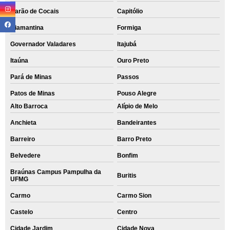
Barão de Cocais
Capitólio
Diamantina
Formiga
Governador Valadares
Itajubá
Itaúna
Ouro Preto
Pará de Minas
Passos
Patos de Minas
Pouso Alegre
Alto Barroca
Alípio de Melo
Anchieta
Bandeirantes
Barreiro
Barro Preto
Belvedere
Bonfim
Braúnas Campus Pampulha da
Buritis
UFMG
Carmo
Carmo Sion
Castelo
Centro
Cidade Jardim
Cidade Nova