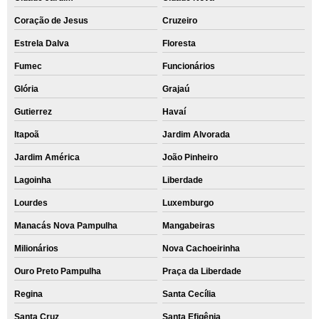
Coração de Jesus
Cruzeiro
Estrela Dalva
Floresta
Fumec
Funcionários
Glória
Grajaú
Gutierrez
Havaí
Itapoã
Jardim Alvorada
Jardim América
João Pinheiro
Lagoinha
Liberdade
Lourdes
Luxemburgo
Manacás Nova Pampulha
Mangabeiras
Milionários
Nova Cachoeirinha
Ouro Preto Pampulha
Praça da Liberdade
Regina
Santa Cecília
Santa Cruz
Santa Efigênia