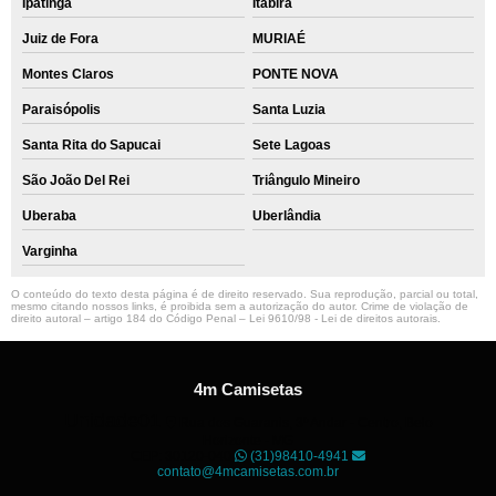
Ipatinga
Itabira
Juiz de Fora
MURIAÉ
Montes Claros
PONTE NOVA
Paraisópolis
Santa Luzia
Santa Rita do Sapucai
Sete Lagoas
São João Del Rei
Triângulo Mineiro
Uberaba
Uberlândia
Varginha
O conteúdo do texto desta página é de direito reservado. Sua reprodução, parcial ou total,
mesmo citando nossos links, é proibida sem a autorização do autor. Crime de violação de
direito autoral – artigo 184 do Código Penal –
Lei 9610/98 - Lei de direitos autorais
.
4m Camisetas
Unidade01
Rua dos Guaranis, 3º Andar - Centro, Belo
Horizonte - MG
CEP: 30120-040
(31)98410-4941
contato@4mcamisetas.com.br