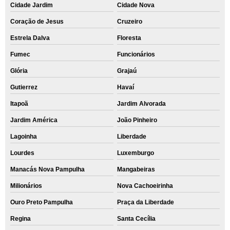
Cidade Jardim
Cidade Nova
Coração de Jesus
Cruzeiro
Estrela Dalva
Floresta
Fumec
Funcionários
Glória
Grajaú
Gutierrez
Havaí
Itapoã
Jardim Alvorada
Jardim América
João Pinheiro
Lagoinha
Liberdade
Lourdes
Luxemburgo
Manacás Nova Pampulha
Mangabeiras
Milionários
Nova Cachoeirinha
Ouro Preto Pampulha
Praça da Liberdade
Regina
Santa Cecília