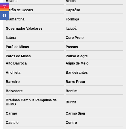
Abaeté
Arcos
Barão de Cocais
Capitólio
Diamantina
Formiga
Governador Valadares
Itajubá
Itaúna
Ouro Preto
Pará de Minas
Passos
Patos de Minas
Pouso Alegre
Alto Barroca
Alípio de Melo
Anchieta
Bandeirantes
Barreiro
Barro Preto
Belvedere
Bonfim
Braúnas Campus Pampulha da
Buritis
UFMG
Carmo
Carmo Sion
Castelo
Centro