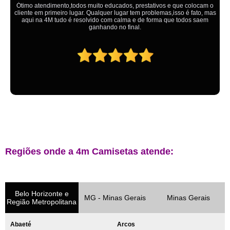
Ótimo atendimento,todos muito educados, prestativos e que colocam o
cliente em primeiro lugar. Qualquer lugar tem problemas,isso é fato, mas
aqui na 4M tudo é resolvido com calma e de forma que todos saem
ganhando no final.
Regiões onde a 4m Camisetas atende:
Belo Horizonte e
MG - Minas Gerais
Minas Gerais
Região Metropolitana
Abaeté
Arcos