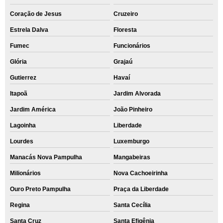
Coração de Jesus
Cruzeiro
Estrela Dalva
Floresta
Fumec
Funcionários
Glória
Grajaú
Gutierrez
Havaí
Itapoã
Jardim Alvorada
Jardim América
João Pinheiro
Lagoinha
Liberdade
Lourdes
Luxemburgo
Manacás Nova Pampulha
Mangabeiras
Milionários
Nova Cachoeirinha
Ouro Preto Pampulha
Praça da Liberdade
Regina
Santa Cecília
Santa Cruz
Santa Efigênia