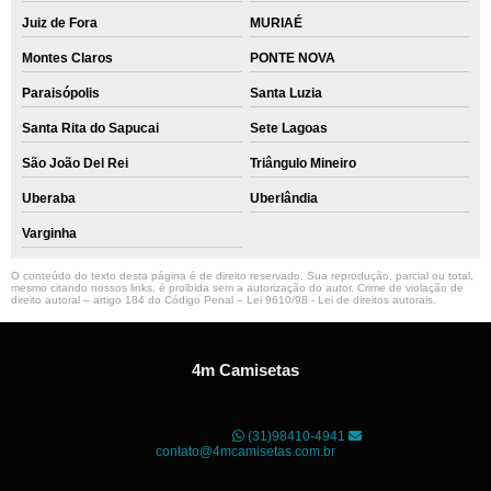
Juiz de Fora
MURIAÉ
Montes Claros
PONTE NOVA
Paraisópolis
Santa Luzia
Santa Rita do Sapucai
Sete Lagoas
São João Del Rei
Triângulo Mineiro
Uberaba
Uberlândia
Varginha
O conteúdo do texto desta página é de direito reservado. Sua reprodução, parcial ou total,
mesmo citando nossos links, é proibida sem a autorização do autor. Crime de violação de
direito autoral – artigo 184 do Código Penal –
Lei 9610/98 - Lei de direitos autorais
.
4m Camisetas
Unidade01
Rua dos Guaranis, 3º Andar - Centro, Belo
Horizonte - MG
CEP: 30120-040
(31)98410-4941
contato@4mcamisetas.com.br