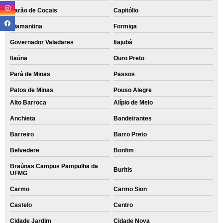
Barão de Cocais
Capitólio
Diamantina
Formiga
Governador Valadares
Itajubá
Itaúna
Ouro Preto
Pará de Minas
Passos
Patos de Minas
Pouso Alegre
Alto Barroca
Alípio de Melo
Anchieta
Bandeirantes
Barreiro
Barro Preto
Belvedere
Bonfim
Braúnas Campus Pampulha da
Buritis
UFMG
Carmo
Carmo Sion
Castelo
Centro
Cidade Jardim
Cidade Nova