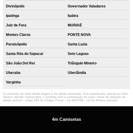
Divinópolis
Governador Valadares
Ipatinga
Itabira
Juiz de Fora
MURIAÉ
Montes Claros
PONTE NOVA
Paraisópolis
Santa Luzia
Santa Rita do Sapucai
Sete Lagoas
São João Del Rei
Triângulo Mineiro
Uberaba
Uberlândia
Varginha
O conteúdo do texto desta página é de direito reservado. Sua reprodução, parcial ou total,
mesmo citando nossos links, é proibida sem a autorização do autor. Crime de violação de
direito autoral – artigo 184 do Código Penal –
Lei 9610/98 - Lei de direitos autorais
.
4m Camisetas
Unidade01
Rua dos Guaranis, 3º Andar - Centro, Belo