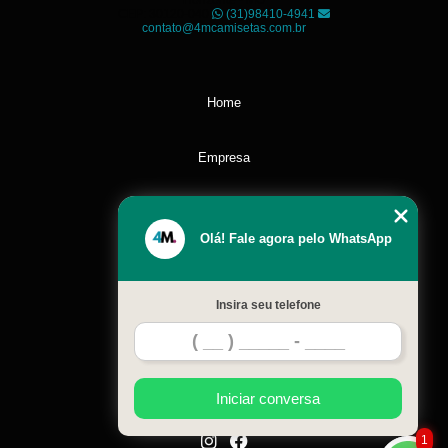
Horizonte - MG
CEP: 30120-040
(31)98410-4941
contato@4mcamisetas.com.br
Home
Empresa
Missão
Olá! Fale agora pelo WhatsApp
Serviços
Insira seu telefone
Contato
Mapa do site
Iniciar conversa
1