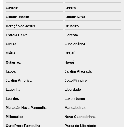
Castelo
Centro
Cidade Jardim
Cidade Nova
Coração de Jesus
Cruzeiro
Estrela Dalva
Floresta
Fumec
Funcionários
Glória
Grajaú
Gutierrez
Havaí
Itapoã
Jardim Alvorada
Jardim América
João Pinheiro
Lagoinha
Liberdade
Lourdes
Luxemburgo
Manacás Nova Pampulha
Mangabeiras
Milionários
Nova Cachoeirinha
Ouro Preto Pampulha
Praça da Liberdade