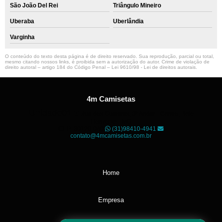
São João Del Rei
Triângulo Mineiro
Uberaba
Uberlândia
Varginha
O conteúdo do texto desta página é de direito reservado. Sua reprodução, parcial ou total,
mesmo citando nossos links, é proibida sem a autorização do autor. Crime de violação de
direito autoral – artigo 184 do Código Penal –
Lei 9610/98 - Lei de direitos autorais
.
4m Camisetas
Unidade01
Rua dos Guaranis, 3º Andar - Centro, Belo
Horizonte - MG
CEP: 30120-040
(31)98410-4941
contato@4mcamisetas.com.br
Home
Empresa