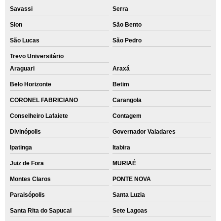
Savassi
Serra
Sion
São Bento
São Lucas
São Pedro
Trevo Universitário
Araguari
Araxá
Belo Horizonte
Betim
CORONEL FABRICIANO
Carangola
Conselheiro Lafaiete
Contagem
Divinópolis
Governador Valadares
Ipatinga
Itabira
Juiz de Fora
MURIAÉ
Montes Claros
PONTE NOVA
Paraisópolis
Santa Luzia
Santa Rita do Sapucai
Sete Lagoas