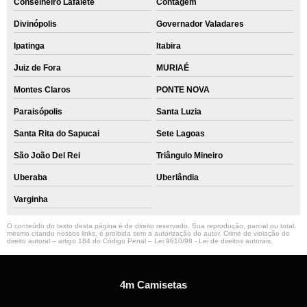
Conselheiro Lafaiete
Contagem
Divinópolis
Governador Valadares
Ipatinga
Itabira
Juiz de Fora
MURIAÉ
Montes Claros
PONTE NOVA
Paraisópolis
Santa Luzia
Santa Rita do Sapucai
Sete Lagoas
São João Del Rei
Triângulo Mineiro
Uberaba
Uberlândia
Varginha
O conteúdo do texto desta página é de direito reservado. Sua reprodução, parcial ou total,
mesmo citando nossos links, é proibida sem a autorização do autor. Crime de violação de
direito autoral – artigo 184 do Código Penal –
Lei 9610/98 - Lei de direitos autorais
.
4m Camisetas
Unidade01
Rua dos Guaranis, 3º Andar - Centro, Belo