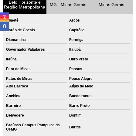
Belo Horizonte e
MG - Minas Gerais
Minas Gerais
Região Metropolitana
Abaeté
Arcos
Barão de Cocais
Capitólio
Diamantina
Formiga
Governador Valadares
Itajubá
Itaúna
Ouro Preto
Pará de Minas
Passos
Patos de Minas
Pouso Alegre
Alto Barroca
Alípio de Melo
Anchieta
Bandeirantes
Barreiro
Barro Preto
Belvedere
Bonfim
Braúnas Campus Pampulha da
Buritis
UFMG