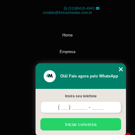
Horizonte - MG
CEP: 30120-040
(31)98410-4941
contato@4mcamisetas.com.br
Home
Empresa
Missão
Olá! Fale agora pelo WhatsApp
Serviços
Insira seu telefone
Contato
Mapa do site
Iniciar conversa