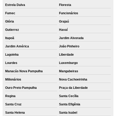
Estrela Dalva
Floresta
Fumec
Funcionários
Glória
Grajaú
Gutierrez
Havaí
Itapoã
Jardim Alvorada
Jardim América
João Pinheiro
Lagoinha
Liberdade
Lourdes
Luxemburgo
Manacás Nova Pampulha
Mangabeiras
Milionários
Nova Cachoeirinha
Ouro Preto Pampulha
Praça da Liberdade
Regina
Santa Cecília
Santa Cruz
Santa Efigênia
Santa Helena
Santa Isabel