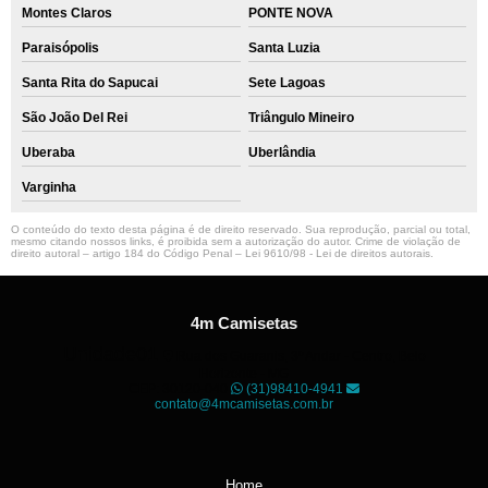
Montes Claros
PONTE NOVA
Paraisópolis
Santa Luzia
Santa Rita do Sapucai
Sete Lagoas
São João Del Rei
Triângulo Mineiro
Uberaba
Uberlândia
Varginha
O conteúdo do texto desta página é de direito reservado. Sua reprodução, parcial ou total,
mesmo citando nossos links, é proibida sem a autorização do autor. Crime de violação de
direito autoral – artigo 184 do Código Penal –
Lei 9610/98 - Lei de direitos autorais
.
4m Camisetas
Unidade01
Rua dos Guaranis, 3º Andar - Centro, Belo
Horizonte - MG
CEP: 30120-040
(31)98410-4941
contato@4mcamisetas.com.br
Home