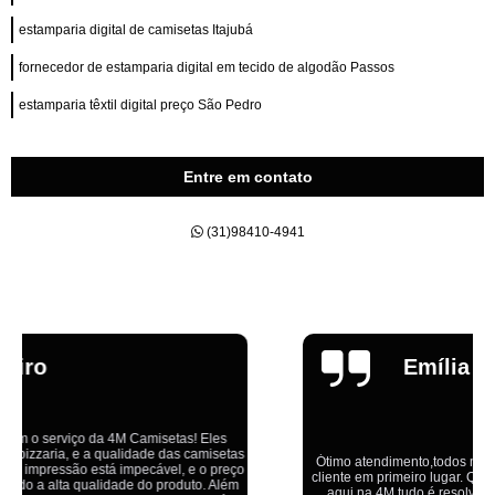
estamparia digital de camisetas Itajubá
fornecedor de estamparia digital em tecido de algodão Passos
estamparia têxtil digital preço São Pedro
Entre em contato
(31)98410-4941
Emília
Ótimo atendimento,todos muito educados, prestativos e que colocam o
cliente em primeiro lugar. Qualquer lugar tem problemas,isso é fato, mas
aqui na 4M tudo é resolvido com calma e de forma que todos saem