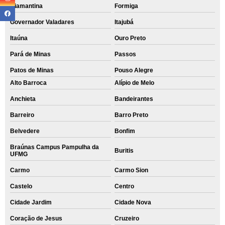
Diamantina
Formiga
Governador Valadares
Itajubá
Itaúna
Ouro Preto
Pará de Minas
Passos
Patos de Minas
Pouso Alegre
Alto Barroca
Alípio de Melo
Anchieta
Bandeirantes
Barreiro
Barro Preto
Belvedere
Bonfim
Braúnas Campus Pampulha da
Buritis
UFMG
Carmo
Carmo Sion
Castelo
Centro
Cidade Jardim
Cidade Nova
Coração de Jesus
Cruzeiro