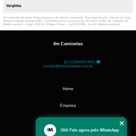
Varginha
O conteúdo do texto desta página é de direito reservado. Sua reprodução, parcial ou total,
mesmo citando nossos links, é proibida sem a autorização do autor. Crime de violação de
direito autoral – artigo 184 do Código Penal –
Lei 9610/98 - Lei de direitos autorais
.
4m Camisetas
Unidade01
Rua dos Guaranis, 3º Andar - Centro, Belo
Horizonte - MG
CEP: 30120-040
(31)98410-4941
contato@4mcamisetas.com.br
Home
Empresa
Missão
Olá! Fale agora pelo WhatsApp