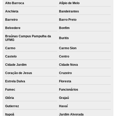
Alto Barroca
Alípio de Melo
Anchieta
Bandeirantes
Barreiro
Barro Preto
Belvedere
Bonfim
Braúnas Campus Pampulha da
Buritis
UFMG
Carmo
Carmo Sion
Castelo
Centro
Cidade Jardim
Cidade Nova
Coração de Jesus
Cruzeiro
Estrela Dalva
Floresta
Fumec
Funcionários
Glória
Grajaú
Gutierrez
Havaí
Itapoã
Jardim Alvorada