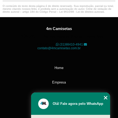
O conteúdo do texto desta página é de direito reservado. Sua reprodução, parcial ou total,
mesmo citando nossos links, é proibida sem a autorização do autor. Crime de violação de
direito autoral – artigo 184 do Código Penal –
Lei 9610/98 - Lei de direitos autorais
.
4m Camisetas
Unidade01
Rua dos Guaranis, 3º Andar - Centro, Belo
Horizonte - MG
CEP: 30120-040
(31)98410-4941
contato@4mcamisetas.com.br
Home
Empresa
Missão
Olá! Fale agora pelo WhatsApp
Serviços