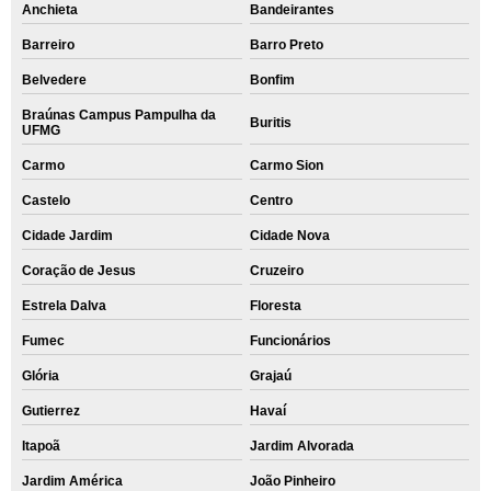
Anchieta
Bandeirantes
Barreiro
Barro Preto
Belvedere
Bonfim
Braúnas Campus Pampulha da
Buritis
UFMG
Carmo
Carmo Sion
Castelo
Centro
Cidade Jardim
Cidade Nova
Coração de Jesus
Cruzeiro
Estrela Dalva
Floresta
Fumec
Funcionários
Glória
Grajaú
Gutierrez
Havaí
Itapoã
Jardim Alvorada
Jardim América
João Pinheiro