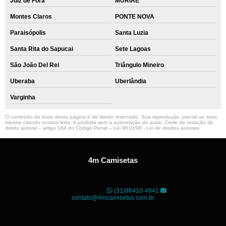
Juiz de Fora
MURIAÉ
Montes Claros
PONTE NOVA
Paraisópolis
Santa Luzia
Santa Rita do Sapucai
Sete Lagoas
São João Del Rei
Triângulo Mineiro
Uberaba
Uberlândia
Varginha
O conteúdo do texto desta página é de direito reservado. Sua reprodução, parcial ou total,
mesmo citando nossos links, é proibida sem a autorização do autor. Crime de violação de
direito autoral – artigo 184 do Código Penal –
Lei 9610/98 - Lei de direitos autorais
.
4m Camisetas
Unidade01
Rua dos Guaranis, 3º Andar - Centro, Belo
Horizonte - MG
CEP: 30120-040
(31)98410-4941
contato@4mcamisetas.com.br