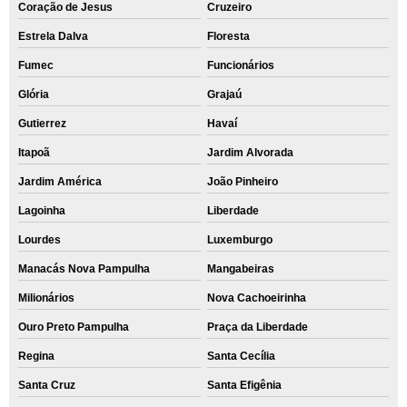
Coração de Jesus
Cruzeiro
Estrela Dalva
Floresta
Fumec
Funcionários
Glória
Grajaú
Gutierrez
Havaí
Itapoã
Jardim Alvorada
Jardim América
João Pinheiro
Lagoinha
Liberdade
Lourdes
Luxemburgo
Manacás Nova Pampulha
Mangabeiras
Milionários
Nova Cachoeirinha
Ouro Preto Pampulha
Praça da Liberdade
Regina
Santa Cecília
Santa Cruz
Santa Efigênia