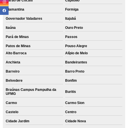
Barão de Cocais
Capitólio
Diamantina
Formiga
Governador Valadares
Itajubá
Itaúna
Ouro Preto
Pará de Minas
Passos
Patos de Minas
Pouso Alegre
Alto Barroca
Alípio de Melo
Anchieta
Bandeirantes
Barreiro
Barro Preto
Belvedere
Bonfim
Braúnas Campus Pampulha da
Buritis
UFMG
Carmo
Carmo Sion
Castelo
Centro
Cidade Jardim
Cidade Nova