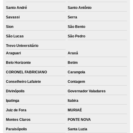
Santo André
Santo Antônio
Savassi
Serra
Sion
São Bento
São Lucas
São Pedro
Trevo Universitário
Araguari
Araxá
Belo Horizonte
Betim
CORONEL FABRICIANO
Carangola
Conselheiro Lafaiete
Contagem
Divinópolis
Governador Valadares
Ipatinga
Itabira
Juiz de Fora
MURIAÉ
Montes Claros
PONTE NOVA
Paraisópolis
Santa Luzia