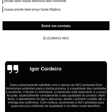
private label roupas femininas Belo Horizonte
roupas private label preço Santa Efigênia
Entre em contato
(31)98410-4941
Emília
M Camisetas! Eles
lidade das camisetas
Ótimo atendimento,todos muito educados, prestat
 impecável, e o preço
cliente em primeiro lugar. Qualquer lugar tem prob
ade do produto. Além
aqui na 4M tudo é resolvido com calma e de fo
imeiro contato até a
ganhando no final.
 4M Camisetas para
custo-benefício.