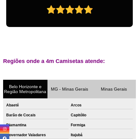
Regiões onde a 4m Camisetas atende:
Belo Horizonte e
MG - Minas Gerais
Minas Gerais
Região Metropolitana
Abaeté
Arcos
Barão de Cocais
Capitólio
Diamantina
Formiga
Governador Valadares
Itajubá