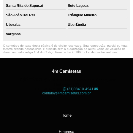
Santa Rita do Sapucai
Sete Lagoas
São João Del Rei
Triângulo Mineiro
Uberaba
Uberlândia
Varginha
O conteúdo do texto desta página é de direito reservado. Sua reprodução, parcial ou total,
mesmo citando nossos links, é proibida sem a autorização do autor. Crime de violação de
direito autoral – artigo 184 do Código Penal –
Lei 9610/98 - Lei de direitos autorais
.
4m Camisetas
Unidade01
Rua dos Guaranis, 3º Andar - Centro, Belo
Horizonte - MG
CEP: 30120-040
(31)98410-4941
contato@4mcamisetas.com.br
Home
Empresa