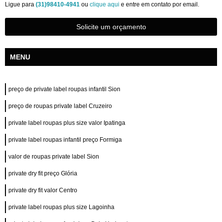
Ligue para
(31)98410-4941
ou
clique aqui
e entre em contato por email.
Solicite um orçamento
MENU
preço de private label roupas infantil Sion
preço de roupas private label Cruzeiro
private label roupas plus size valor Ipatinga
private label roupas infantil preço Formiga
valor de roupas private label Sion
private dry fit preço Glória
private dry fit valor Centro
private label roupas plus size Lagoinha