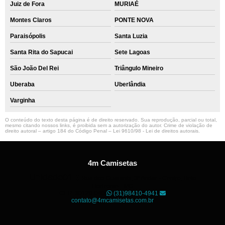
Juiz de Fora
MURIAÉ
Montes Claros
PONTE NOVA
Paraisópolis
Santa Luzia
Santa Rita do Sapucai
Sete Lagoas
São João Del Rei
Triângulo Mineiro
Uberaba
Uberlândia
Varginha
O conteúdo do texto desta página é de direito reservado. Sua reprodução, parcial ou total,
mesmo citando nossos links, é proibida sem a autorização do autor. Crime de violação de
direito autoral – artigo 184 do Código Penal –
Lei 9610/98 - Lei de direitos autorais
.
4m Camisetas
Unidade01
Rua dos Guaranis, 3º Andar - Centro, Belo
Horizonte - MG
CEP: 30120-040
(31)98410-4941
contato@4mcamisetas.com.br