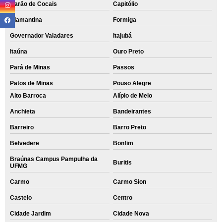
Barão de Cocais
Capitólio
Diamantina
Formiga
Governador Valadares
Itajubá
Itaúna
Ouro Preto
Pará de Minas
Passos
Patos de Minas
Pouso Alegre
Alto Barroca
Alípio de Melo
Anchieta
Bandeirantes
Barreiro
Barro Preto
Belvedere
Bonfim
Braúnas Campus Pampulha da
Buritis
UFMG
Carmo
Carmo Sion
Castelo
Centro
Cidade Jardim
Cidade Nova