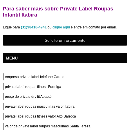
Para saber mais sobre Private Label Roupas
Infantil Itabira
Ligue para
(31)98410-4941
ou
clique aqui
e entre em contato por email.
Solicite um orçamento
MENU
empresa private label telefone Carmo
private label roupas fitness Formiga
preço de private dry fit Abaeté
private label roupas masculinas valor Itabira
private label roupas fitness valor Alto Barroca
valor de private label roupas masculinas Santa Tereza