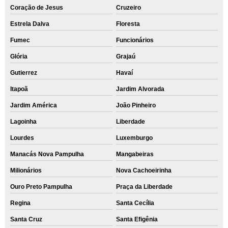
Coração de Jesus
Cruzeiro
Estrela Dalva
Floresta
Fumec
Funcionários
Glória
Grajaú
Gutierrez
Havaí
Itapoã
Jardim Alvorada
Jardim América
João Pinheiro
Lagoinha
Liberdade
Lourdes
Luxemburgo
Manacás Nova Pampulha
Mangabeiras
Milionários
Nova Cachoeirinha
Ouro Preto Pampulha
Praça da Liberdade
Regina
Santa Cecília
Santa Cruz
Santa Efigênia