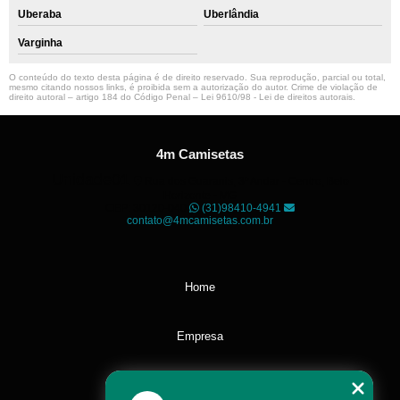
Uberaba
Uberlândia
Varginha
O conteúdo do texto desta página é de direito reservado. Sua reprodução, parcial ou total,
mesmo citando nossos links, é proibida sem a autorização do autor. Crime de violação de
direito autoral – artigo 184 do Código Penal –
Lei 9610/98 - Lei de direitos autorais
.
4m Camisetas
Unidade01
Rua dos Guaranis, 3º Andar - Centro, Belo
Horizonte - MG
CEP: 30120-040
(31)98410-4941
contato@4mcamisetas.com.br
Home
Empresa
Missão