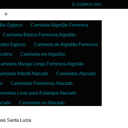
(31)98410-4941
dão Egípcio
Camiseta Algodão Feminina
Camiseta Básica Feminina Algodão
odão Egípcio
Camiseta de Algodão Feminina
culina
Camiseta em Algodão
amiseta Manga Longa Feminina Algodão
amiseta Infantil Atacado
Camisetas Atacado
do
Camisetas Femininas Atacado
misetas Lisas para Estampar Atacado
acado
Camisetas no Atacado
da
Camisetas para Estampar Atacado
inas Santa Luzia
 Atacado
Confecção de Roupas