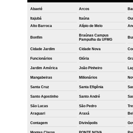
Abaeté
Arcos
Ba
Itajubá
Itaúna
Ou
Alto Barroca
Alípio de Melo
An
Braúnas Campus
Bonfim
Bur
Pampulha da UFMG
Cidade Jardim
Cidade Nova
Co
Funcionários
Glória
Gr
Jardim América
João Pinheiro
La
Mangabeiras
Milionários
No
Santa Cruz
Santa Efigênia
Sa
Santo Agostinho
Santo André
Sa
São Lucas
São Pedro
Tre
Araguari
Araxá
Bel
Contagem
Divinópolis
Go
Montes Claros
PONTE NOVA
Par