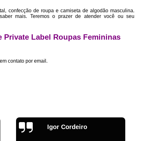
Estamparia Digital em Tecido d
al, confecção de roupa e camiseta de algodão masculina.
Estamparia Têxtil Digital
Fabrica Cam
 saber mais. Teremos o prazer de atender você ou seu
Fábrica Camiseta Est
Fábrica Camisetas Algodão Or
e Private Label Roupas Femininas
Fábrica Camisetas Estamp
Fabrica Camisetas Persona
em contato por email.
Fabrica de Camisetas Lisas
Atacado de Roupas para Revender de Fá
Fábrica Roupas Atacado
Fábrica R
Fábrica Roupas Infantil
Roup
Roupas de Fábrica Atacado
Pr
Private Label Camisetas Streetwear Goiá
Emília
Private Label Moda Fitness Mato Gros
Private Label para Roupa Minas Gerais