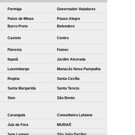
Formiga
Governador Valadares
Patos de Minas
Pouso Alegre
Barro Preto
Belvedere
Castelo
Centro
Floresta
Fumec
Itapoã
Jardim Alvorada
Luxemburgo
Manacás Nova Pampulha
Regina
Santa Cecília
Santa Margarida
Santa Tereza
Sion
São Bento
Carangola
Conselheiro Lafaiete
Juiz de Fora
MURIAÉ
Sete Lagoas
São João Del Rei