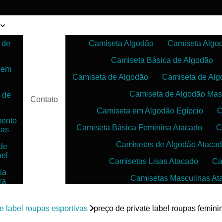
 de
Camiseta Algodão
Camiseta Algo
o
Camiseta Básica de Algodão
 em
Camiseta de Algodão
Camiseta de Alg
o
Camiseta de Algodão Mas
 de
Contato
Camiseta em Algodão Egípcio
C
mento
Camiseta Básica Feminina Atacado
C
pas
Camisetas de Algodão Ataca
de
bel
Camisetas Lisas Atacado
Ca
ia
Camisetas Masculinas At
ra
as
Camisetas no Atacado para Reven
ias
te label roupas esportivas
preço de private label roupas femin
Camisetas para Sublimação