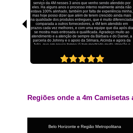
Estou extremamente satisfeito com o serviço da 4M Camisetas!
dido por
Eles forneceram uniformes para a minha pizzaria, e a
ainda não
qualidade das camisetas é excelente. O tecido é confortável, a
ia minha,
impressão está impecável, e o preço foi justo, especialmente
nda mais
considerando a alta qualidade do produto. Além disso, o
ferenciada
atendimento foi ágil e atencioso, desde o primeiro contato até a
ido em
entrega dos uniformes. Com certeza, recomendo a 4M
 após dia
Camisetas para quem procura uniformes de qualidade e um
uito ao
ótimo custo-benefício.
Daniel, a
agora da
tenção e
Regiões onde a 4m Camisetas 
Belo Horizonte e Região Metropolitana