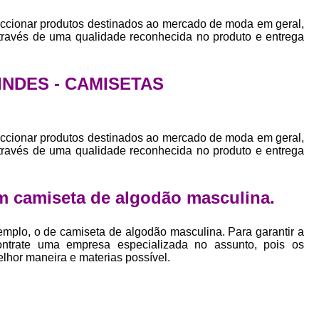
Empresa Private Label
Private D
ccionar produtos destinados ao mercado de moda em geral,
Private Label para Pequenas Empr
através de uma qualidade reconhecida no produto e entrega
Private Label Roupas Femini
Private Label Roupas Infantil
RINDES - CAMISETAS
Private Label Roupas Plu
Estamparia de Camiseta Femini
ccionar produtos destinados ao mercado de moda em geral,
através de uma qualidade reconhecida no produto e entrega
Estamparia Digital de Camiset
Estamparia Digital em Camiseta
m camiseta de algodão masculina.
Estamparia Digital para Camisetas de Al
Estamparia em Camiseta de Algo
mplo, o de camiseta de algodão masculina. Para garantir a
ontrate uma empresa especializada no assunto, pois os
Estamparia Impressão Digital
Estamp
elhor maneira e materias possível.
Estamparia Digital Algodão
Estamparia Digital de Camiset