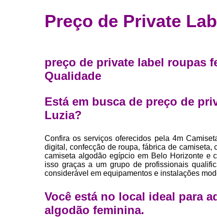
Fábrica 
Preço de Private La
camiset
Fábrica de 
Private la
preço de private label roupas 
para roup
Qualidade
Private la
Sublimaç
Está em busca de preço de priv
Luzia?
Confira os serviços oferecidos pela 4m Camiset
digital, confecção de roupa, fábrica de camiseta
camiseta algodão egípcio em Belo Horizonte e ca
isso graças a um grupo de profissionais qualif
considerável em equipamentos e instalações mod
Você está no local ideal para 
algodão feminina
.