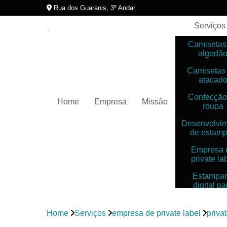
Rua dos Guaranis, 3º Andar
Serviços
Camisetas
algodã
Camisetas
atacad
Confecção
Home
Empresa
Missão
roupa
Desenvolvi
de estam
Empresa 
private la
Estampar
digital pa
camiset
Estampar
Home
Serviços
empresa de private label
priva
digitais