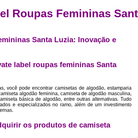
Confecção de Roupas Esportiva
de
bel Roupas Femininas Sant
a
Confecção de Roupas Personaliza
roupa
Confecção Roupas
Confecção Roupa
bel
Confecção Roupas Fitness
femininas Santa Luzia: Inovação e
as
Desenvolvimento de Coleção de E
bels
Desenvolvimento de Estampa Exclusiva
ão
ate label roupas femininas Santa
Desenvolvimento d
Desenvolvimento 
as, você pode encontrar camisetas de algodão, estamparia
Desenvolvimento de Es
, camiseta algodão feminina, camiseta de algodão masculina,
Desenvolvimento de Es
miseta básica de algodão, entre outras alternativas. Tudo
icados e especializados no ramo, além de um investimento
Desenvolvimento d
ernas.
Desenvolvimento de Estampas Exclus
adquirir os produtos de
camiseta
Desenvolvimento Estampa de 