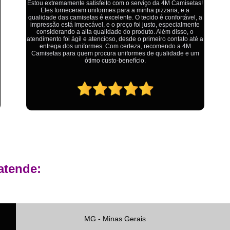
Private Label Roupas Femininas Recif
Ótimo atendimento,todos muito educados, prestativos e que
colocam o cliente em primeiro lugar. Qualquer lugar tem
Private Label Têxtil Moda Infantil Brasília
problemas,isso é fato, mas aqui na 4M tudo é resolvido com
calma e de forma que todos saem ganhando no final.
Private Label
Private Label A
Private Label Biquínis
Private 
Private Label Camisetas T-
Private Label de Camisetas
Priva
Private Label Têxtil
Sublimação C
Sublimação de Camisetas
S
Sublimação de Estampa em Ca
atende:
Sublimação em Camisetas de Alg
Sublimação em Tecido
S
Sublimação para Camisetas
MG - Minas Gerais