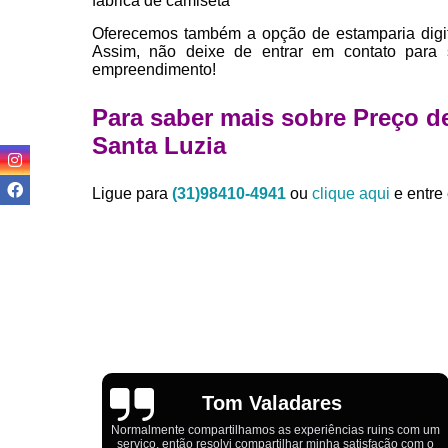
fábrica de camiseta
Oferecemos também a opção de estamparia digit
Assim, não deixe de entrar em contato para
empreendimento!
Para saber mais sobre Preço d
Santa Luzia
Ligue para
(31)98410-4941
ou
clique aqui
e entre 
Igor Cordeiro
s com um
o com o