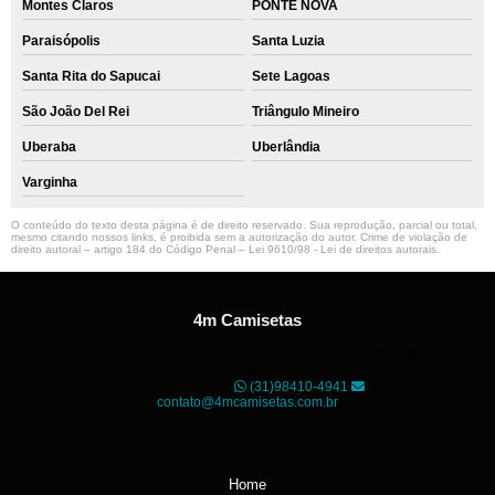
Montes Claros
PONTE NOVA
Paraisópolis
Santa Luzia
Santa Rita do Sapucai
Sete Lagoas
São João Del Rei
Triângulo Mineiro
Uberaba
Uberlândia
Varginha
O conteúdo do texto desta página é de direito reservado. Sua reprodução, parcial ou total,
mesmo citando nossos links, é proibida sem a autorização do autor. Crime de violação de
direito autoral – artigo 184 do Código Penal –
Lei 9610/98 - Lei de direitos autorais
.
4m Camisetas
Unidade01
Rua dos Guaranis, 3º Andar - Centro, Belo
Horizonte - MG
CEP: 30120-040
(31)98410-4941
contato@4mcamisetas.com.br
Home