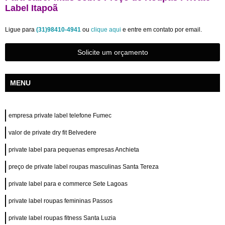
Label Itapoã
Ligue para
(31)98410-4941
ou
clique aqui
e entre em contato por email.
Solicite um orçamento
MENU
empresa private label telefone Fumec
valor de private dry fit Belvedere
private label para pequenas empresas Anchieta
preço de private label roupas masculinas Santa Tereza
private label para e commerce Sete Lagoas
private label roupas femininas Passos
private label roupas fitness Santa Luzia