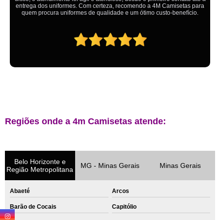
ganhando no final.
Regiões onde a 4m Camisetas atende:
Belo Horizonte e
MG - Minas Gerais
Minas Gerais
Região Metropolitana
Abaeté
Arcos
Barão de Cocais
Capitólio