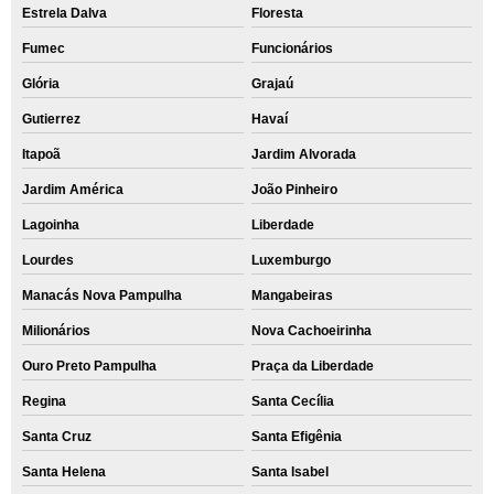
Estrela Dalva
Floresta
Fumec
Funcionários
Glória
Grajaú
Gutierrez
Havaí
Itapoã
Jardim Alvorada
Jardim América
João Pinheiro
Lagoinha
Liberdade
Lourdes
Luxemburgo
Manacás Nova Pampulha
Mangabeiras
Milionários
Nova Cachoeirinha
Ouro Preto Pampulha
Praça da Liberdade
Regina
Santa Cecília
Santa Cruz
Santa Efigênia
Santa Helena
Santa Isabel