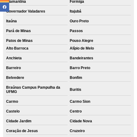
Diamantina
Formiga
Governador Valadares
Itajubá
Itaúna
Ouro Preto
Pará de Minas
Passos
Patos de Minas
Pouso Alegre
Alto Barroca
Alípio de Melo
Anchieta
Bandeirantes
Barreiro
Barro Preto
Belvedere
Bonfim
Braúnas Campus Pampulha da
Buritis
UFMG
Carmo
Carmo Sion
Castelo
Centro
Cidade Jardim
Cidade Nova
Coração de Jesus
Cruzeiro