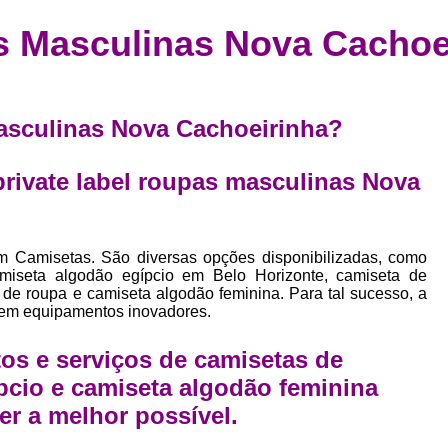
Confecção de Roupas Esportiva
de
s Masculinas Nova Cachoe
a
Confecção de Roupas Personaliza
roupa
Confecção Roupas
Confecção Roupa
bel
Confecção Roupas Fitness
masculinas Nova Cachoeirinha?
as
Desenvolvimento de Coleção de E
bels
private label roupas masculinas Nova
Desenvolvimento de Estampa Exclusiva
ão
Desenvolvimento d
Desenvolvimento 
m Camisetas. São diversas opções disponibilizadas, como
amiseta algodão egípcio em Belo Horizonte, camiseta de
Desenvolvimento de Es
 de roupa e camiseta algodão feminina. Para tal sucesso, a
 em equipamentos inovadores.
Desenvolvimento de Es
Desenvolvimento d
os e serviços de camisetas de
pcio e camiseta algodão feminina
Desenvolvimento de Estampas Exclus
er a melhor possível.
Desenvolvimento Estampa de 