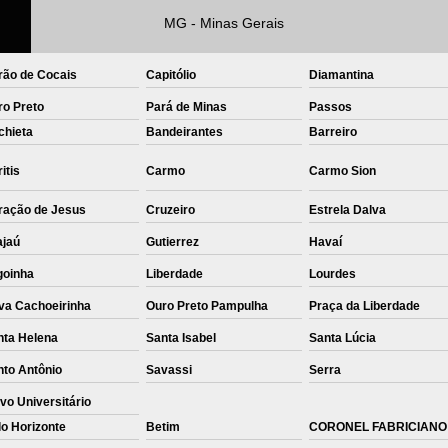
MG - Minas Gerais
Private Label Roupas Femininas Recif
Private Label Têxtil Moda Infantil Brasília
rão de Cocais
Capitólio
Diamantina
Private Label
Private Label A
ro Preto
Pará de Minas
Passos
Private Label Biquínis
Private 
chieta
Bandeirantes
Barreiro
Private Label Camisetas T-
itis
Carmo
Carmo Sion
Private Label de Camisetas
Priva
ração de Jesus
Cruzeiro
Estrela Dalva
Private Label Têxtil
Sublimação C
ajaú
Gutierrez
Havaí
Sublimação de Camisetas
S
goinha
Liberdade
Lourdes
Sublimação de Estampa em Ca
va Cachoeirinha
Ouro Preto Pampulha
Praça da Liberdade
Sublimação em Camisetas de Alg
nta Helena
Santa Isabel
Santa Lúcia
Sublimação em Tecido
S
nto Antônio
Savassi
Serra
vo Universitário
Sublimação para Camisetas
o Horizonte
Betim
CORONEL FABRICIANO