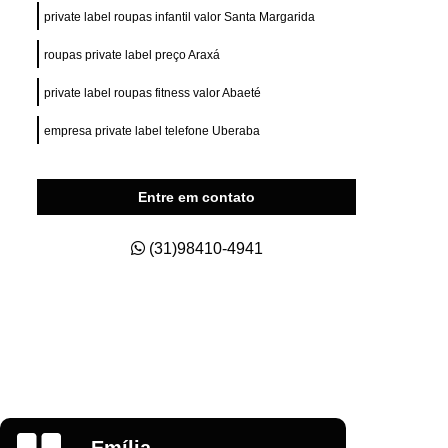
ry Fit
Private Label para e Commerce
private label roupas infantil valor Santa Margarida
esas
Private Label Roupas Esportivas
roupas private label preço Araxá
nas
Private Label Roupas Fitness
private label roupas fitness valor Abaeté
Private Label Roupas Masculinas
empresa private label telefone Uberaba
s Size
Roupas Private Label
na
Estamparia de Camisetas Digital
Entre em contato
a
Estamparia Digital em Camiseta
s
Estamparia Digital para Camiseta
(31)98410-4941
godão
Estamparia e Impressão em Camiseta
dão
Estamparia em Tecido de Algodão
aria Sublimação Digital
Estamparia Digital
Estamparia Digital Camisetas
as
Estamparia Digital em Algodão
Glauber