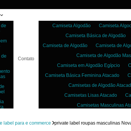
 de
Camiseta Algodão
Camiseta Algo
o
Camiseta Básica de Algodão
 em
Camiseta de Algodão
Camiseta de Alg
o
Camiseta de Algodão Mas
 de
Contato
Camiseta em Algodão Egípcio
C
mento
Camiseta Básica Feminina Atacado
C
pas
Camisetas de Algodão Ataca
de
bel
Camisetas Lisas Atacado
Ca
ia
Camisetas Masculinas At
ra
as
Camisetas no Atacado para Reven
ias
te label para e commerce
private label roupas masculinas No
Camisetas para Sublimação