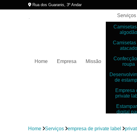
Rua dos Guaranis, 3º Andar
Serviços
Camisetas
algodã
Camisetas
atacad
Confecção
Home
Empresa
Missão
roupa
Desenvolvi
de estam
Empresa 
private la
Estampar
digital pa
camiset
Estampar
Home
Serviços
empresa de private label
priva
digitais