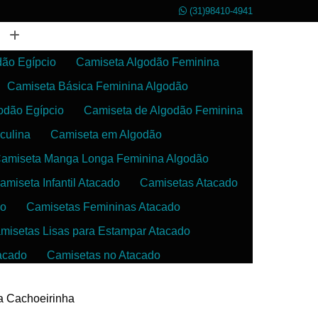
(31)98410-4941
dão Egípcio
Camiseta Algodão Feminina
Camiseta Básica Feminina Algodão
odão Egípcio
Camiseta de Algodão Feminina
culina
Camiseta em Algodão
amiseta Manga Longa Feminina Algodão
amiseta Infantil Atacado
Camisetas Atacado
do
Camisetas Femininas Atacado
misetas Lisas para Estampar Atacado
acado
Camisetas no Atacado
da
Camisetas para Estampar Atacado
va Cachoeirinha
 Atacado
Confecção de Roupas