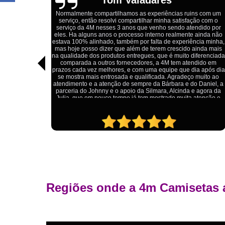
s com um
o com o
Estou extremamente satisfeito com o serviço da 4M Camisetas!
dido por
Eles forneceram uniformes para a minha pizzaria, e a
ainda não
qualidade das camisetas é excelente. O tecido é confortável, a
ia minha,
impressão está impecável, e o preço foi justo, especialmente
nda mais
considerando a alta qualidade do produto. Além disso, o
ferenciada
atendimento foi ágil e atencioso, desde o primeiro contato até a
ido em
entrega dos uniformes. Com certeza, recomendo a 4M
 após dia
Camisetas para quem procura uniformes de qualidade e um
uito ao
ótimo custo-benefício.
Daniel, a
agora da
tenção e
Regiões onde a 4m Camisetas 