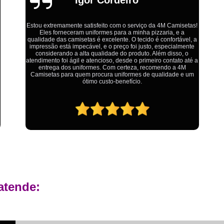
Estamparia Digital em Tecido d
Estamparia Têxtil Digital
Fabrica Cam
Fábrica Camiseta Est
Ótimo atendimento,todos muito educados, prestativos e que
colocam o cliente em primeiro lugar. Qualquer lugar tem
Fábrica Camisetas Algodão Or
problemas,isso é fato, mas aqui na 4M tudo é resolvido com
calma e de forma que todos saem ganhando no final.
Fábrica Camisetas Estamp
Fabrica Camisetas Persona
Fabrica de Camisetas Lisas
Atacado de Roupas para Revender de Fá
Fábrica Roupas Atacado
Fábrica R
Fábrica Roupas Infantil
Roup
Roupas de Fábrica Atacado
Pr
atende:
Private Label Camisetas Streetwear Goiá
Private Label Moda Fitness Mato Gros
Private Label para Roupa Minas Gerais