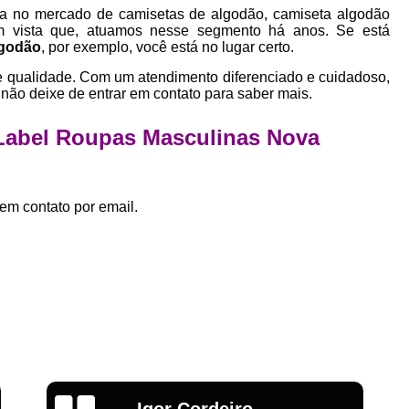
Empresa Private Label
Private D
ia no mercado de camisetas de algodão, camiseta algodão
em vista que, atuamos nesse segmento há anos. Se está
Private Label para Pequenas Empr
lgodão
, por exemplo, você está no lugar certo.
Private Label Roupas Femini
e qualidade. Com um atendimento diferenciado e cuidadoso,
 não deixe de entrar em contato para saber mais.
Private Label Roupas Infantil
Private Label Roupas Plu
 Label Roupas Masculinas Nova
Estamparia de Camiseta Femini
Estamparia Digital de Camiset
em contato por email.
Estamparia Digital em Camiseta
Estamparia Digital para Camisetas de Al
Estamparia em Camiseta de Algo
Estamparia Impressão Digital
Estamp
Estamparia Digital Algodão
Estamparia Digital de Camiset
Emília