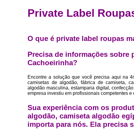
Fábrica 
Private Label Roupa
camiset
Fábrica de 
Private la
O que é private label roupas 
para roup
Private la
Precisa de informações sobre 
Sublimaç
Cachoeirinha?
Encontre a solução que você precisa aqui na 4
camisetas de algodão, fábrica de camiseta, c
algodão masculina, estamparia digital, confecção
empresa investiu em profissionais competentes e
Sua experiência com os produt
algodão, camiseta algodão egí
importa para nós. Ela precisa s