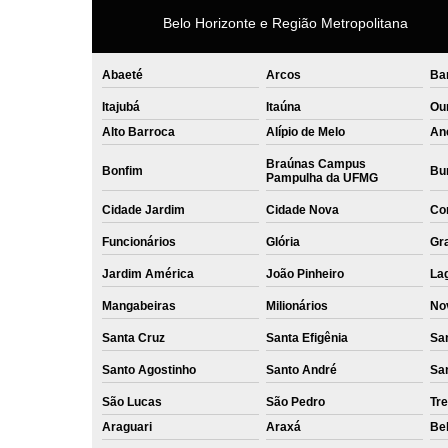
Belo Horizonte e Região Metropolitana
Abaeté
Arcos
Ba
Itajubá
Itaúna
Ou
Alto Barroca
Alípio de Melo
An
Braúnas Campus
Bonfim
Bur
Pampulha da UFMG
Cidade Jardim
Cidade Nova
Co
Funcionários
Glória
Gr
Jardim América
João Pinheiro
La
Mangabeiras
Milionários
No
Santa Cruz
Santa Efigênia
Sa
Santo Agostinho
Santo André
Sa
São Lucas
São Pedro
Tre
Araguari
Araxá
Bel