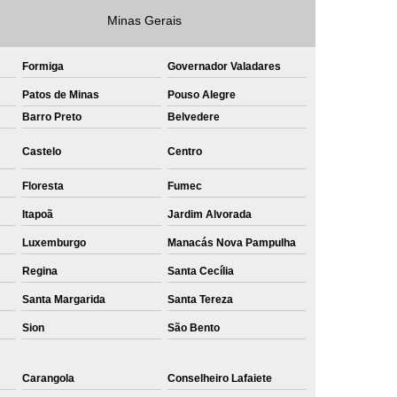
Minas Gerais
e
Private Label Roupas Masculinas Bahia
Private Label Têxtil Streetwear Rio de Janeiro
Formiga
Governador Valadares
lfaiataria
Private Label Bermudas
Patos de Minas
Pouso Alegre
Label Bones
Private Label Camisetas
Barro Preto
Belvedere
shirt
Private Label Confecção
Castelo
Centro
te Label de Malhas
Private Label Roupas
Floresta
Fumec
amiseta
Sublimação Camiseta Algodão
Itapoã
Jardim Alvorada
ublimação de Camisetas de Algodão
Luxemburgo
Manacás Nova Pampulha
miseta
Sublimação em Camisetas
Regina
Santa Cecília
odão
Sublimação em Camisetas Lisas
Santa Margarida
Santa Tereza
ublimação em Tecido de Algodão
Sion
São Bento
Sublimação Total em Camisetas
Carangola
Conselheiro Lafaiete