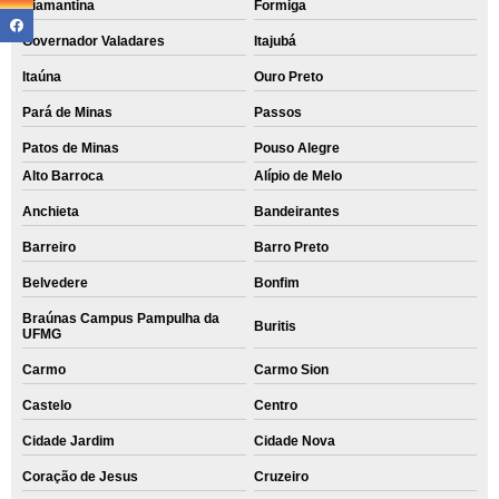
Diamantina
Formiga
Governador Valadares
Itajubá
Itaúna
Ouro Preto
Pará de Minas
Passos
Patos de Minas
Pouso Alegre
Alto Barroca
Alípio de Melo
Anchieta
Bandeirantes
Barreiro
Barro Preto
Belvedere
Bonfim
Braúnas Campus Pampulha da
Buritis
UFMG
Carmo
Carmo Sion
Castelo
Centro
Cidade Jardim
Cidade Nova
Coração de Jesus
Cruzeiro