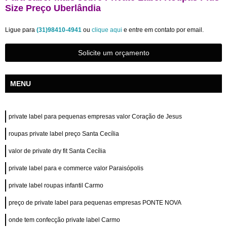
Size Preço Uberlândia
Ligue para
(31)98410-4941
ou
clique aqui
e entre em contato por email.
Solicite um orçamento
MENU
private label para pequenas empresas valor Coração de Jesus
roupas private label preço Santa Cecília
valor de private dry fit Santa Cecília
private label para e commerce valor Paraisópolis
private label roupas infantil Carmo
preço de private label para pequenas empresas PONTE NOVA
onde tem confecção private label Carmo