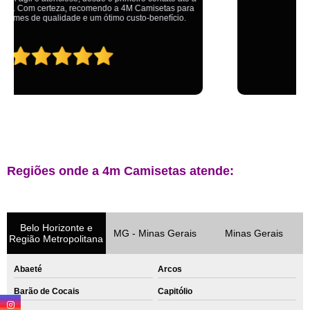
ganhando no final.
Regiões onde a 4m Camisetas atende:
Belo Horizonte e
MG - Minas Gerais
Minas Gerais
Região Metropolitana
Abaeté
Arcos
Barão de Cocais
Capitólio