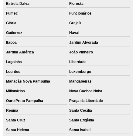
Estrela Dalva
Floresta
Fumec
Funcionários
Glória
Grajaú
Gutierrez
Havaí
Itapoã
Jardim Alvorada
Jardim América
João Pinheiro
Lagoinha
Liberdade
Lourdes
Luxemburgo
Manacás Nova Pampulha
Mangabeiras
Milionários
Nova Cachoeirinha
Ouro Preto Pampulha
Praça da Liberdade
Regina
Santa Cecília
Santa Cruz
Santa Efigênia
Santa Helena
Santa Isabel