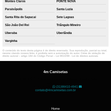
Montes Claros
PONTE NOVA
Paraisópolis
Santa Luzia
Santa Rita do Sapucai
Sete Lagoas
São João Del Rei
Triângulo Mineiro
Uberaba
Uberlândia
Varginha
O conteúdo do texto desta página é de direito reservado. Sua reprodução, parcial ou total,
mesmo citando nossos links, é proibida sem a autorização do autor. Crime de violação de
direito autoral – artigo 184 do Código Penal –
Lei 9610/98 - Lei de direitos autorais
.
4m Camisetas
Unidade01
Rua dos Guaranis, 3º Andar - Centro, Belo
Horizonte - MG
CEP: 30120-040
(31)98410-4941
contato@4mcamisetas.com.br
Home