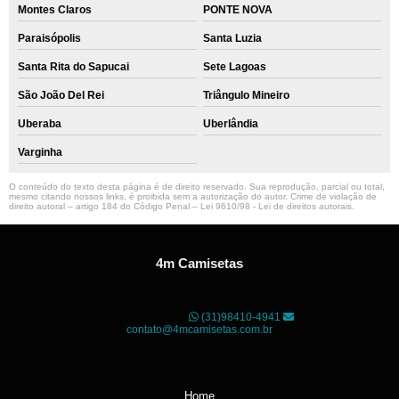
Montes Claros
PONTE NOVA
Paraisópolis
Santa Luzia
Santa Rita do Sapucai
Sete Lagoas
São João Del Rei
Triângulo Mineiro
Uberaba
Uberlândia
Varginha
O conteúdo do texto desta página é de direito reservado. Sua reprodução, parcial ou total,
mesmo citando nossos links, é proibida sem a autorização do autor. Crime de violação de
direito autoral – artigo 184 do Código Penal –
Lei 9610/98 - Lei de direitos autorais
.
4m Camisetas
Unidade01
Rua dos Guaranis, 3º Andar - Centro, Belo
Horizonte - MG
CEP: 30120-040
(31)98410-4941
contato@4mcamisetas.com.br
Home