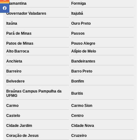
Diamantina
Formiga
Governador Valadares
Itajubá
Itaúna
Ouro Preto
Pará de Minas
Passos
Patos de Minas
Pouso Alegre
Alto Barroca
Alípio de Melo
Anchieta
Bandeirantes
Barreiro
Barro Preto
Belvedere
Bonfim
Braúnas Campus Pampulha da
Buritis
UFMG
Carmo
Carmo Sion
Castelo
Centro
Cidade Jardim
Cidade Nova
Coração de Jesus
Cruzeiro