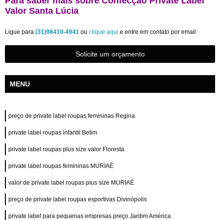
Para saber mais sobre Confecção Private Label
Valor Santa Lúcia
Ligue para
(31)98410-4941
ou
clique aqui
e entre em contato por email.
Solicite um orçamento
MENU
preço de private label roupas femininas Regina
private label roupas infantil Betim
private label roupas plus size valor Floresta
private label roupas femininas MURIAÉ
valor de private label roupas plus size MURIAÉ
preço de private label roupas esportivas Divinópolis
private label para pequenas empresas preço Jardim América