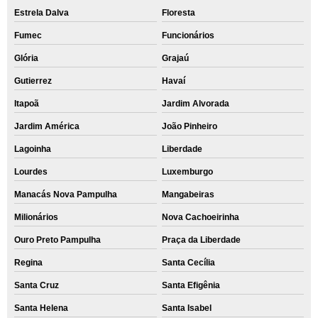
Estrela Dalva
Floresta
Fumec
Funcionários
Glória
Grajaú
Gutierrez
Havaí
Itapoã
Jardim Alvorada
Jardim América
João Pinheiro
Lagoinha
Liberdade
Lourdes
Luxemburgo
Manacás Nova Pampulha
Mangabeiras
Milionários
Nova Cachoeirinha
Ouro Preto Pampulha
Praça da Liberdade
Regina
Santa Cecília
Santa Cruz
Santa Efigênia
Santa Helena
Santa Isabel