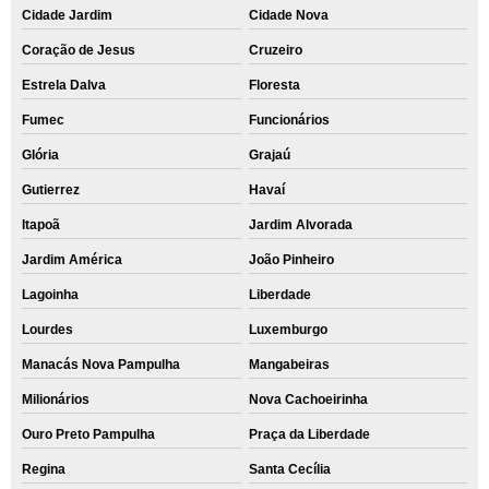
Cidade Jardim
Cidade Nova
Coração de Jesus
Cruzeiro
Estrela Dalva
Floresta
Fumec
Funcionários
Glória
Grajaú
Gutierrez
Havaí
Itapoã
Jardim Alvorada
Jardim América
João Pinheiro
Lagoinha
Liberdade
Lourdes
Luxemburgo
Manacás Nova Pampulha
Mangabeiras
Milionários
Nova Cachoeirinha
Ouro Preto Pampulha
Praça da Liberdade
Regina
Santa Cecília