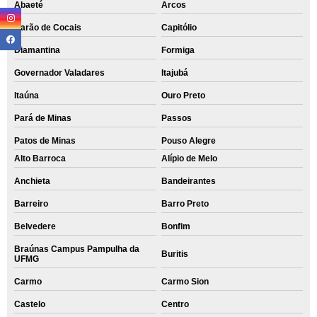
Abaeté
Arcos
Barão de Cocais
Capitólio
Diamantina
Formiga
Governador Valadares
Itajubá
Itaúna
Ouro Preto
Pará de Minas
Passos
Patos de Minas
Pouso Alegre
Alto Barroca
Alípio de Melo
Anchieta
Bandeirantes
Barreiro
Barro Preto
Belvedere
Bonfim
Braúnas Campus Pampulha da
Buritis
UFMG
Carmo
Carmo Sion
Castelo
Centro