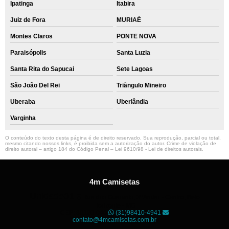
Ipatinga
Itabira
Juiz de Fora
MURIAÉ
Montes Claros
PONTE NOVA
Paraisópolis
Santa Luzia
Santa Rita do Sapucai
Sete Lagoas
São João Del Rei
Triângulo Mineiro
Uberaba
Uberlândia
Varginha
O conteúdo do texto desta página é de direito reservado. Sua reprodução, parcial ou total,
mesmo citando nossos links, é proibida sem a autorização do autor. Crime de violação de
direito autoral – artigo 184 do Código Penal –
Lei 9610/98 - Lei de direitos autorais
.
4m Camisetas
Unidade01
Rua dos Guaranis, 3º Andar - Centro, Belo
Horizonte - MG
CEP: 30120-040
(31)98410-4941
contato@4mcamisetas.com.br