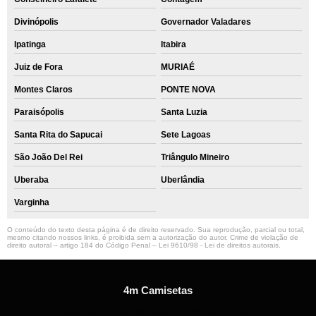
Divinópolis
Governador Valadares
Ipatinga
Itabira
Juiz de Fora
MURIAÉ
Montes Claros
PONTE NOVA
Paraisópolis
Santa Luzia
Santa Rita do Sapucai
Sete Lagoas
São João Del Rei
Triângulo Mineiro
Uberaba
Uberlândia
Varginha
O conteúdo do texto desta página é de direito reservado. Sua reprodução, parcial ou total,
mesmo citando nossos links, é proibida sem a autorização do autor. Crime de violação de
direito autoral – artigo 184 do Código Penal –
Lei 9610/98 - Lei de direitos autorais
.
4m Camisetas
Unidade01
Rua dos Guaranis, 3º Andar - Centro, Belo