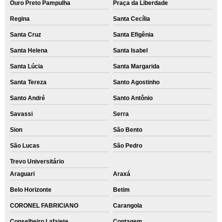
Ouro Preto Pampulha
Praça da Liberdade
Regina
Santa Cecília
Santa Cruz
Santa Efigênia
Santa Helena
Santa Isabel
Santa Lúcia
Santa Margarida
Santa Tereza
Santo Agostinho
Santo André
Santo Antônio
Savassi
Serra
Sion
São Bento
São Lucas
São Pedro
Trevo Universitário
Araguari
Araxá
Belo Horizonte
Betim
CORONEL FABRICIANO
Carangola
Conselheiro Lafaiete
Contagem