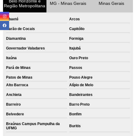
Belo Horizonte e
MG - Minas Gerais
Minas Gerais
Região Metropolitana
Abaeté
Arcos
Barão de Cocais
Capitólio
Diamantina
Formiga
Governador Valadares
Itajubá
Itaúna
Ouro Preto
Pará de Minas
Passos
Patos de Minas
Pouso Alegre
Alto Barroca
Alípio de Melo
Anchieta
Bandeirantes
Barreiro
Barro Preto
Belvedere
Bonfim
Braúnas Campus Pampulha da
Buritis
UFMG