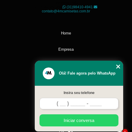
Horizonte - MG
CEP: 30120-040
(31)98410-4941
contato@4mcamisetas.com.br
Home
Empresa
Missão
Olá! Fale agora pelo WhatsApp
Serviços
Insira seu telefone
Contato
Mapa do site
Iniciar conversa